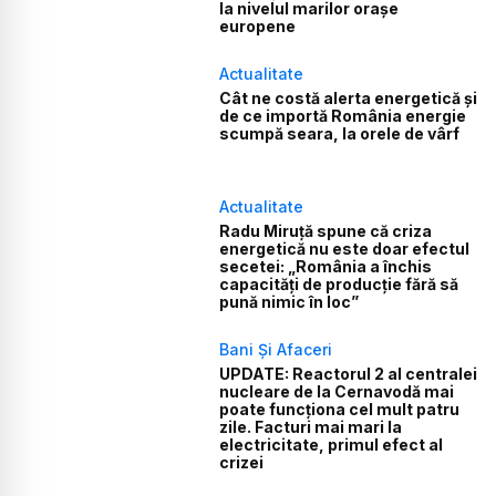
la nivelul marilor orașe
europene
Actualitate
Cât ne costă alerta energetică și
de ce importă România energie
scumpă seara, la orele de vârf
Actualitate
Radu Miruță spune că criza
energetică nu este doar efectul
secetei: „România a închis
capacități de producție fără să
pună nimic în loc”
Bani Și Afaceri
UPDATE: Reactorul 2 al centralei
nucleare de la Cernavodă mai
poate funcționa cel mult patru
zile. Facturi mai mari la
electricitate, primul efect al
crizei