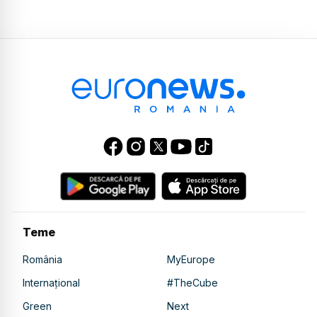
Teme
România
MyEurope
Internațional
#TheCube
Green
Next