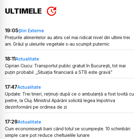
ULTIMELE
19:05
Știri Externe
Prețurile alimentelor au atins cel mai ridicat nivel din ultimii trei
ani. Grâul și uleiurile vegetale s-au scumpit puternic
18:11
Actualitate
Ciprian Ciucu: Transportul public gratuit în București, tot mai
puțin probabil. „Situația financiară a STB este gravă”
17:47
Actualitate
Update: Trei tineri, reținuți după ce o ambulanță a fost lovită cu
pietre, la Cluj. Ministrul Apărării solicită legea împotriva
dezinformării pe ordinea de zi
17:29
Actualitate
Cum economisești bani când totul se scumpește. 10 schimbări
simple care pot reduce cheltuielile lunare