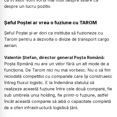
că în viitor vom vorbi mai mult despre listare ca
despre un lucru pozitiv.
Șeful Poștei ar vrea o fuziune cu TAROM
Șeful Poștei și-ar dori ca instituția să fuzioneze cu
Tarom pentru a dezvolta o divizie de transport cargo
aerian.
Valentin Ștefan, director general Poșta Română:
Poșta Rpmână nu are un viitor fără un alt mode de a
funcționa. De Tarom nici nu mai vorbesc. Nu o să fim
niciodată competitivi cu companiile care își construiesc
întreg fluxul logistic. E la îndemâna statului să
realizeze această fuziune între cele două companii, fie
sub umbrela unui holding, fie printr-o fuziune, astfel
încât această companie să aibă o capacitate completă
de a oferi infrastructură logistică țării.