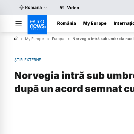
Română
Video
România
My Europe
Internați
>
My Europe
>
Europa
>
Norvegia intră sub umbrela nuc
ȘTIRI EXTERNE
Norvegia intră sub umbre
după un acord semnat c