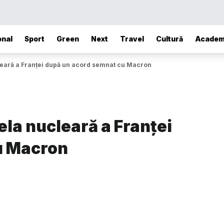
onal
Sport
Green
Next
Travel
Cultură
Academ
leară a Franței după un acord semnat cu Macron
la nucleară a Franței
u Macron