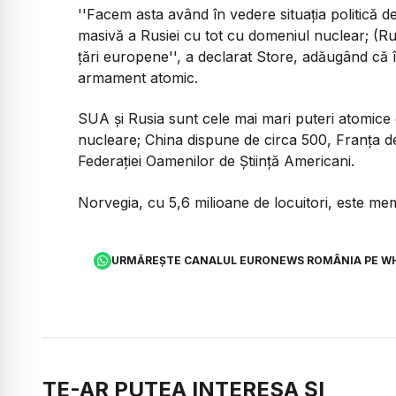
''Facem asta având în vedere situația politică d
masivă a Rusiei cu tot cu domeniul nuclear; (Rus
țări europene'
', a declarat Store, adăugând că 
armament atomic.
SUA și Rusia sunt cele mai mari puteri atomice
nucleare; China dispune de circa 500, Franța d
Federației Oamenilor de Știință Americani.
Norvegia, cu 5,6 milioane de locuitori, este m
URMĂREȘTE CANALUL EURONEWS ROMÂNIA PE W
TE-AR PUTEA INTERESA ȘI