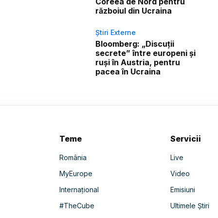
Coreea de Nord pentru
războiul din Ucraina
Știri Externe
Bloomberg: „Discuții
secrete” între europeni și
ruși în Austria, pentru
pacea în Ucraina
Teme
Servicii
România
Live
MyEurope
Video
Internațional
Emisiuni
#TheCube
Ultimele Știri