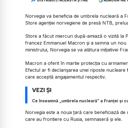
DISTRIBUIȚI ACEASTĂ ȘTIRE
ADAUGĂ-NE 
Norvegia va beneficia de umbrela nucleară a Fr
Store agenției norvegiene de presă NTB, prelua
Store a făcut miercuri după-amiază o vizită la P
francez Emmanuel Macron și a semna un nou ac
ministrului, Norvegia se va alătura inițiativei Fr
Macron a oferit în martie protecția cu armamen
Efectul ar fi declanșarea unei riposte nucleare 
care acceptă angajamentul respectiv.
Ce înseamnă „umbrela nucleară” a Franței și c
Norvegia este a noua țară care beneficiază de 
care au frontiere cu Rusia, semnaseră și ele.