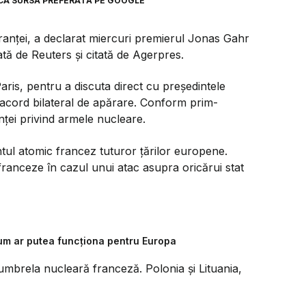
CA SURSĂ PREFERATĂ PE GOOGLE
anței, a declarat miercuri premierul Jonas Gahr
tă de Reuters și citată de Agerpres.
aris, pentru a discuta direct cu președintele
ord bilateral de apărare. Conform prim-
anței privind armele nucleare.
tul atomic francez tuturor țărilor europene.
franceze în cazul unui atac asupra oricărui stat
um ar putea funcționa pentru Europa
umbrela nucleară franceză. Polonia și Lituania,