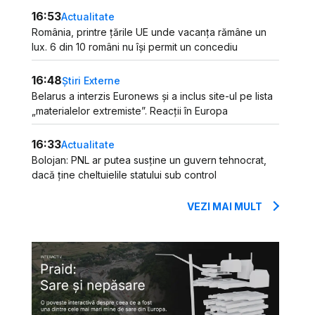
16:53
Actualitate
România, printre țările UE unde vacanța rămâne un
lux. 6 din 10 români nu își permit un concediu
16:48
Știri Externe
Belarus a interzis Euronews și a inclus site-ul pe lista
„materialelor extremiste”. Reacții în Europa
16:33
Actualitate
Bolojan: PNL ar putea susține un guvern tehnocrat,
dacă ține cheltuielile statului sub control
VEZI MAI MULT