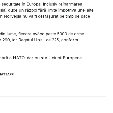
e securitate în Europa, inclusiv reînarmarea
ia) duce un război fără limite împotriva unei alte
în Norvegia nu va fi desfășurat pe timp de pace
 din lume, fiecare având peste 5000 de arme
e 290, iar Regatul Unit - de 225, conform
embră a NATO, dar nu și a Uniunii Europene.
HATSAPP!