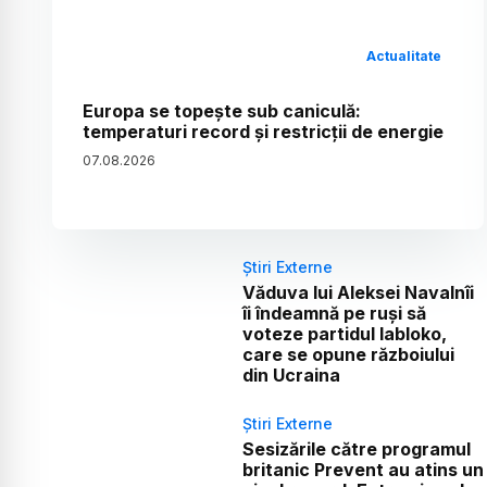
Actualitate
Europa se topește sub caniculă:
temperaturi record și restricții de energie
07
.
08
.
2026
Știri Externe
Văduva lui Aleksei Navalnîi
îi îndeamnă pe ruși să
voteze partidul Iabloko,
care se opune războiului
din Ucraina
Știri Externe
Sesizările către programul
britanic Prevent au atins un