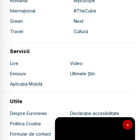
România
MyEurope
Internațional
#TheCube
Green
Next
Travel
Cultură
Servicii
Live
Video
Emisiuni
Ultimele Știri
Aplicația Mobilă
Utile
Despre Euronews
Declarație accesibilitate
Politica Cookie
Politica de confidențialitate
×
Formular de contact
Transparență în utilizarea AI