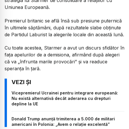
strategia lui Starmer de consolidare a relațiilor cu
Uniunea Europeană.
Premierul britanic se află însă sub presiune puternică
în ultimele săptămâni, după rezultatele slabe obținute
de Partidul Laburist la alegerile locale din această lună.
Cu toate acestea, Starmer a avut un discurs sfidător în
fața apelurilor de a demisiona, afirmând după alegeri
că va „înfrunta marile provocări” și va readuce
speranța în țară.
Vicepremierul Ucrainei pentru integrare europeană:
Nu există alternativă decât aderarea cu drepturi
depline la UE
Donald Trump anunță trimiterea a 5.000 de militari
americani în Polonia: „Avem o relație excelentă”