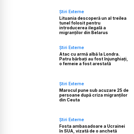
Știri Externe
Lituania descoperă un al treilea
tunel folosit pentru
introducerea ilegală a
migranților din Belarus
Știri Externe
Atac cu armă albă la Londra.
Patru bărbați au fost înjunghiați,
o femeie a fost arestată
Știri Externe
Marocul pune sub acuzare 25 de
persoane după criza migranților
din Ceuta
Știri Externe
Fosta ambasadoare a Ucrainei
în SUA, vizată de o anchetă