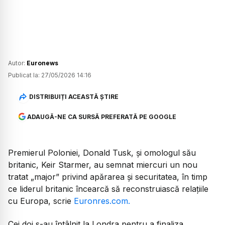
Autor:
Euronews
Publicat la:
27/05/2026 14:16
DISTRIBUIȚI ACEASTĂ ȘTIRE
ADAUGĂ-NE CA SURSĂ PREFERATĂ PE GOOGLE
Premierul Poloniei, Donald Tusk, și omologul său
britanic, Keir Starmer, au semnat miercuri un nou
tratat „major” privind apărarea și securitatea, în timp
ce liderul britanic încearcă să reconstruiască relațiile
cu Europa, scrie
Euronres.com.
Cei doi s-au întâlnit la Londra pentru a finaliza