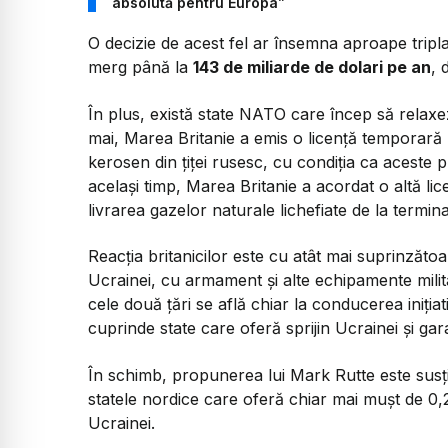
absolută pentru Europa”
O decizie de acest fel ar însemna aproape tripla
merg până la
143 de miliarde de dolari pe an
, 
În plus, există state NATO care încep să relax
mai, Marea Britanie a emis o licență temporară 
kerosen din țiței rusesc, cu condiția ca aceste p
același timp, Marea Britanie a acordat o altă li
livrarea gazelor naturale lichefiate de la termin
Reacția britanicilor este cu atât mai suprinzătoar
Ucrainei, cu armament și alte echipamente militar
cele două țări se află chiar la conducerea inițiati
cuprinde state care oferă sprijin Ucrainei și gar
În schimb, propunerea lui Mark Rutte este susț
statele nordice care oferă chiar mai mușt de 0
Ucrainei.