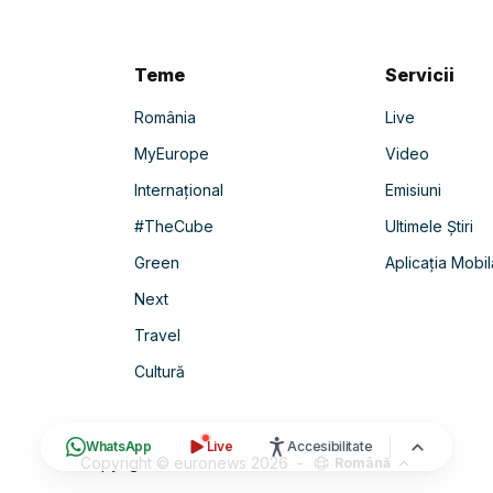
Teme
Servicii
România
Live
MyEurope
Video
Internațional
Emisiuni
#TheCube
Ultimele Știri
Green
Aplicația Mobil
Next
Travel
Cultură
WhatsApp
Live
Accesibilitate
Copyright © euronews
2026
-
Română