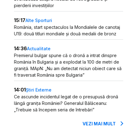
pierderii investițiilor
15:17
Alte Sporturi
România, start spectaculos la Mondialele de canotaj
U19: două titluri mondiale și două medalii de bronz
14:36
Actualitate
Premierul bulgar spune că o dronă a intrat dinspre
România în Bulgaria și a explodat la 100 de metri de
graniță. MApN: „Nu am detectat niciun obiect care să
fi traversat România spre Bulgaria”
14:01
Știri Externe
Ce ascunde incidentul legat de o presupusă dronă
lângă granița României? Generalul Bălăceanu:
„Trebuie să începem seria de întrebări”
VEZI MAI MULT