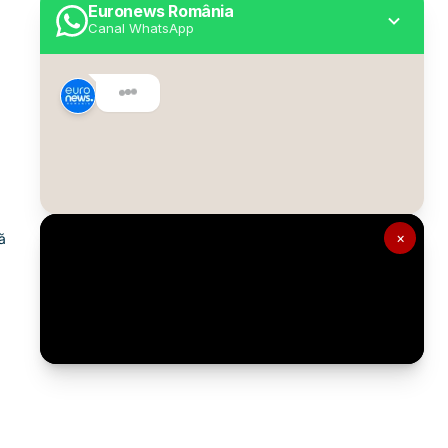
Euronews România
Canal WhatsApp
Utile
Despre Euronews
Declarație accesibilitate
Politica Cookie
Politica de confidențialitate
×
ă
Formular de contact
Transparență în utilizarea AI
Gestionați preferințele