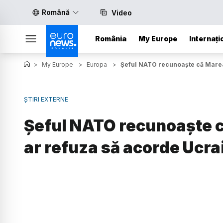
Română
Video
România
My Europe
Internați
>
My Europe
>
Europa
>
Șeful NATO recunoaște că Marea 
ȘTIRI EXTERNE
Șeful NATO recunoaște că
ar refuza să acorde Ucra