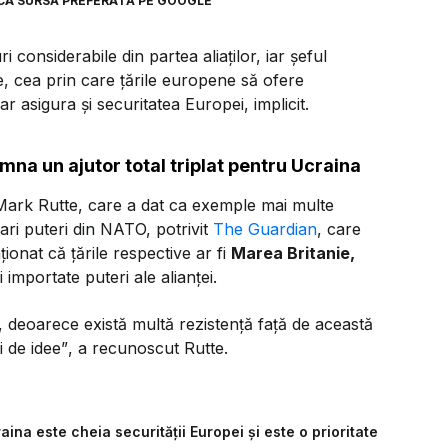
CA SURSĂ PREFERATĂ PE GOOGLE
i considerabile din partea aliaților, iar șeful
e, cea prin care țările europene să ofere
r asigura și securitatea Europei, implicit.
mna un ajutor total triplat pentru Ucraina
 Mark Rutte, care a dat ca exemple mai multe
ari puteri din NATO, potrivit
The Guardian
, care
ionat că țările respective ar fi
Marea Britanie,
 importate puteri ale alianței.
 deoarece există multă rezistență față de această
i de idee”
, a recunoscut Rutte.
aina este cheia securității Europei și este o prioritate