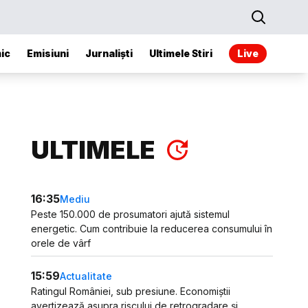
ic
Emisiuni
Jurnaliști
Ultimele Stiri
Live
ULTIMELE
16:35
Mediu
Peste 150.000 de prosumatori ajută sistemul
energetic. Cum contribuie la reducerea consumului în
orele de vârf
15:59
Actualitate
Ratingul României, sub presiune. Economiștii
avertizează asupra riscului de retrogradare și