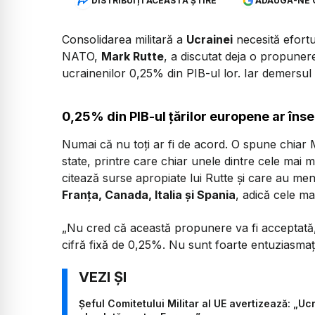
DISTRIBUIȚI ACEASTĂ ȘTIRE
ADAUGĂ-NE 
Consolidarea militară a
Ucrainei
necesită efortur
NATO,
Mark Rutte
, a discutat deja o propuner
ucrainenilor 0,25% din PIB-ul lor. Iar demersul a
0,25% din PIB-ul țărilor europene ar înse
Numai că nu toți ar fi de acord. O spune chiar
state, printre care chiar unele dintre cele mai m
citează surse apropiate lui Rutte și care au menț
Franța, Canada, Italia și Spania
, adică cele mai
„Nu cred că această propunere va fi acceptată,
cifră fixă ​​de 0,25%. Nu sunt foarte entuziasmaț
Șeful Comitetului Militar al UE avertizează: „Ucr