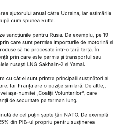
rea ajutorului anual către Ucraina, iar estimările
după cum spunea Rutte.
eze sancțiunile pentru Rusia. De exemplu, pe 19
prin care sunt permise importurile de motorină și
roduse să fie procesate într-o țară terță. În
cență prin care este permis și transportul sau
alele rusești LNG Sakhalin-2 și Yamal.
e cu cât ei sunt printre principalii susținători ai
e. Iar Franța are o poziție similară. De altfe,,
vei așa-numitei „Coaliții Voluntarilor”, care
anții de securitate pe termen lung.
inută de cel puțin șapte țări NATO. De exemplă
,25% din PIB-ul propriu pentru susținerea