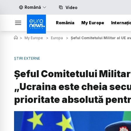
Română
Video
România
My Europe
Internați
>
My Europe
>
Europa
>
Șeful Comitetului Militar al UE a
ȘTIRI EXTERNE
Șeful Comitetului Militar
„Ucraina este cheia secur
prioritate absolută pent