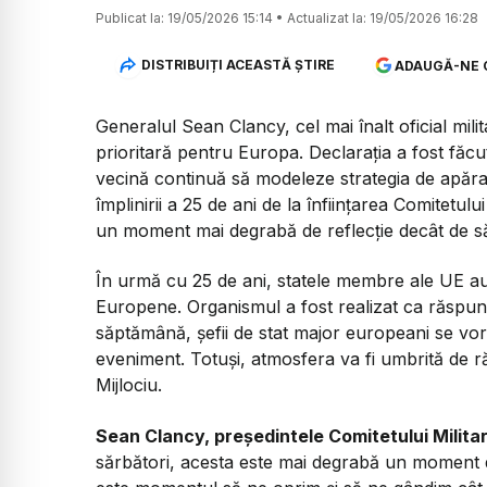
Publicat la:
19/05/2026 15:14
•
Actualizat la:
19/05/2026 16:28
DISTRIBUIȚI ACEASTĂ ȘTIRE
ADAUGĂ-NE 
Generalul Sean Clancy, cel mai înalt oficial mi
prioritară pentru Europa. Declarația a fost făcu
vecină continuă să modeleze strategia de apărar
împlinirii a 25 de ani de la înființarea Comitetului
un moment mai degrabă de reflecție decât de s
În urmă cu 25 de ani, statele membre ale UE au c
Europene. Organismul a fost realizat ca răspuns 
săptămână, șefii de stat major europeani se vor
eveniment. Totuși, atmosfera va fi umbrită de ră
Mijlociu.
Sean Clancy, președintele Comitetului Militar
sărbători, acesta este mai degrabă un moment de 