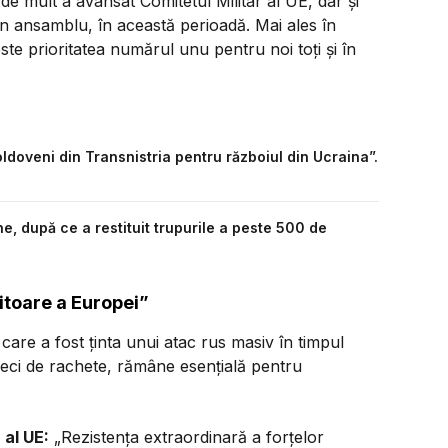
e mult a avansat Comitetul Militar al UE, dar și
n ansamblu, în această perioadă. Mai ales în
este prioritatea numărul unu pentru noi toți și în
ldoveni din Transnistria pentru războiul din Ucraina”.
, după ce a restituit trupurile a peste 500 de
itoare a Europei”
care a fost ținta unui atac rus masiv în timpul
eci de rachete, rămâne esențială pentru
 al UE:
„Rezistența extraordinară a forțelor