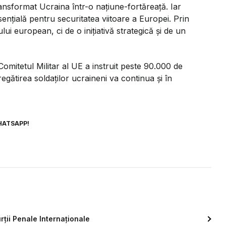
nsformat Ucraina într-o națiune-fortăreață. Iar
nțială pentru securitatea viitoare a Europei. Prin
ui european, ci de o inițiativă strategică și de un
omitetul Militar al UE a instruit peste 90.000 de
regătirea soldaților ucraineni va continua și în
HATSAPP!
urții Penale Internaționale