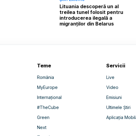
Lituania descoperă un al
treilea tunel folosit pentru
introducerea ilegală a
migranților din Belarus
Teme
Servicii
România
Live
MyEurope
Video
Internațional
Emisiuni
#TheCube
Ultimele Știri
Green
Aplicația Mobil
Next