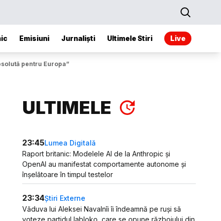
ic
Emisiuni
Jurnaliști
Ultimele Stiri
Live
absolută pentru Europa”
ULTIMELE
23:45
Lumea Digitală
Raport britanic: Modelele AI de la Anthropic și
OpenAI au manifestat comportamente autonome și
înșelătoare în timpul testelor
23:34
Știri Externe
Văduva lui Aleksei Navalnîi îi îndeamnă pe ruși să
voteze partidul Iabloko, care se opune războiului din