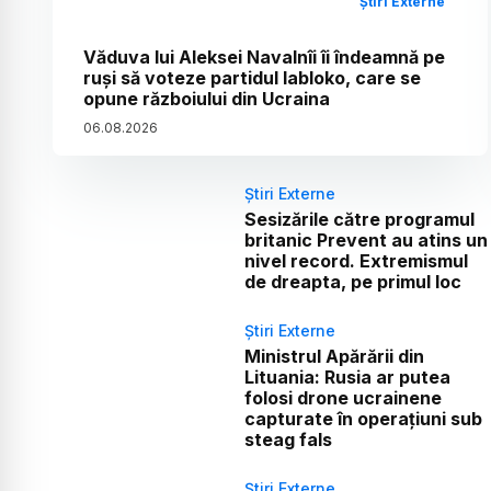
Știri Externe
Văduva lui Aleksei Navalnîi îi îndeamnă pe
ruși să voteze partidul Iabloko, care se
opune războiului din Ucraina
06
.
08
.
2026
Știri Externe
Sesizările către programul
britanic Prevent au atins un
nivel record. Extremismul
de dreapta, pe primul loc
Știri Externe
Ministrul Apărării din
Lituania: Rusia ar putea
folosi drone ucrainene
capturate în operațiuni sub
steag fals
Știri Externe