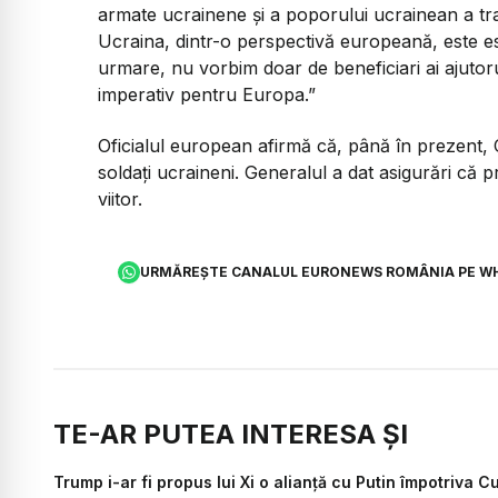
armate ucrainene și a poporului ucrainean a tra
Ucraina, dintr-o perspectivă europeană, este ese
urmare, nu vorbim doar de beneficiari ai ajutorul
imperativ pentru Europa.”
Oficialul european afirmă că, până în prezent, C
soldați ucraineni. Generalul a dat asigurări că p
viitor.
URMĂREȘTE CANALUL EURONEWS ROMÂNIA PE W
TE-AR PUTEA INTERESA ȘI
Trump i-ar fi propus lui Xi o alianță cu Putin împotriva C