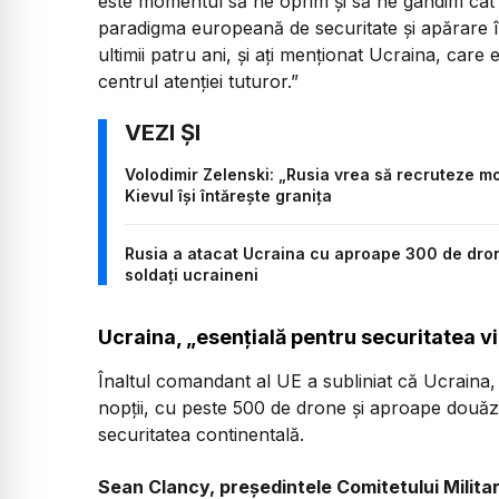
este momentul să ne oprim și să ne gândim cât d
paradigma europeană de securitate și apărare î
ultimii patru ani, și ați menționat Ucraina, care 
centrul atenției tuturor.”
Volodimir Zelenski: „Rusia vrea să recruteze mo
Kievul își întărește granița
Rusia a atacat Ucraina cu aproape 300 de drone
soldați ucraineni
Ucraina, „esențială pentru securitatea vi
Înaltul comandant al UE a subliniat că Ucraina, 
nopții, cu peste 500 de drone și aproape douăz
securitatea continentală.
Sean Clancy, președintele Comitetului Militar