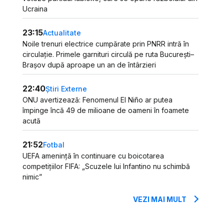
Ucraina
23:15
Actualitate
Noile trenuri electrice cumpărate prin PNRR intră în
circulație. Primele garnituri circulă pe ruta București–
Brașov după aproape un an de întârzieri
22:40
Știri Externe
ONU avertizează: Fenomenul El Niño ar putea
împinge încă 49 de milioane de oameni în foamete
acută
21:52
Fotbal
UEFA amenință în continuare cu boicotarea
competițiilor FIFA: „Scuzele lui Infantino nu schimbă
nimic”
VEZI MAI MULT