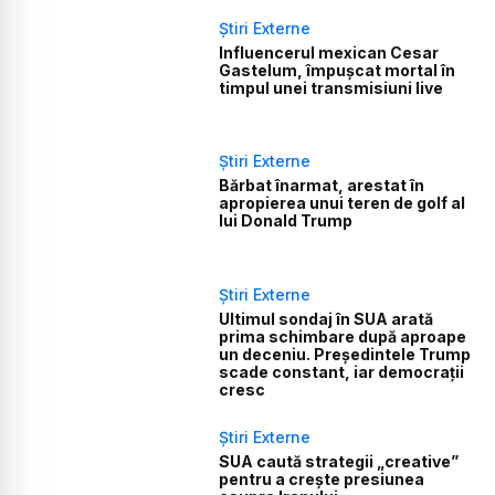
Știri Externe
Influencerul mexican Cesar
Gastelum, împușcat mortal în
timpul unei transmisiuni live
Știri Externe
Bărbat înarmat, arestat în
apropierea unui teren de golf al
lui Donald Trump
Știri Externe
Ultimul sondaj în SUA arată
prima schimbare după aproape
un deceniu. Președintele Trump
scade constant, iar democrații
cresc
Știri Externe
SUA caută strategii „creative”
pentru a crește presiunea