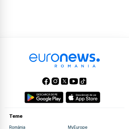
Teme
România
MyEurope