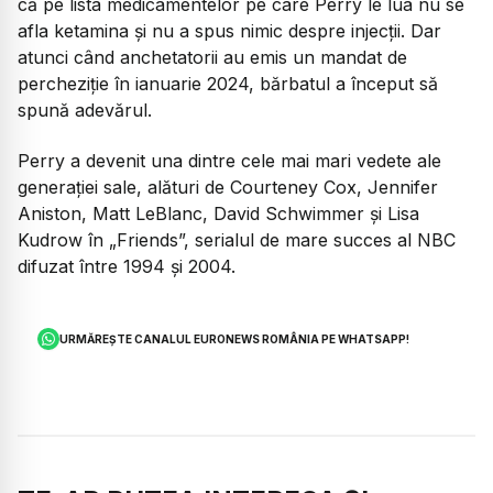
că pe lista medicamentelor pe care Perry le lua nu se
afla ketamina și nu a spus nimic despre injecții. Dar
atunci când anchetatorii au emis un mandat de
percheziție în ianuarie 2024, bărbatul a început să
spună adevărul.
Perry a devenit una dintre cele mai mari vedete ale
generației sale, alături de Courteney Cox, Jennifer
Aniston, Matt LeBlanc, David Schwimmer și Lisa
Kudrow în „Friends”, serialul de mare succes al NBC
difuzat între 1994 și 2004.
URMĂREȘTE CANALUL EURONEWS ROMÂNIA PE WHATSAPP!