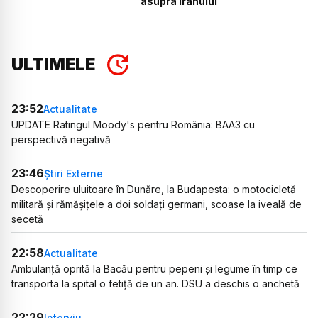
asupra Iranului
ULTIMELE
23:52
Actualitate
UPDATE Ratingul Moody's pentru România: BAA3 cu
perspectivă negativă
23:46
Știri Externe
Descoperire uluitoare în Dunăre, la Budapesta: o motocicletă
militară și rămășițele a doi soldați germani, scoase la iveală de
secetă
22:58
Actualitate
Ambulanță oprită la Bacău pentru pepeni și legume în timp ce
transporta la spital o fetiță de un an. DSU a deschis o anchetă
22:29
Interviu