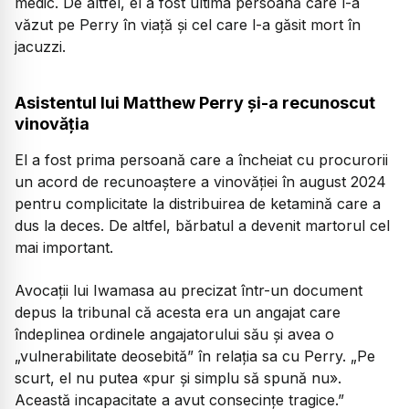
medic. De altfel, el a fost ultima persoană care l-a
văzut pe Perry în viață și cel care l-a găsit mort în
jacuzzi.
Asistentul lui Matthew Perry și-a recunoscut
vinovăția
El a fost prima persoană care a încheiat cu procurorii
un acord de recunoaștere a vinovăției în august 2024
pentru complicitate la distribuirea de ketamină care a
dus la deces. De altfel, bărbatul a devenit martorul cel
mai important.
Avocații lui Iwamasa au precizat într-un document
depus la tribunal că acesta era un angajat care
îndeplinea ordinele angajatorului său și avea o
„vulnerabilitate deosebită” în relația sa cu Perry. „Pe
scurt, el nu putea «pur și simplu să spună nu».
Această incapacitate a avut consecințe tragice.”