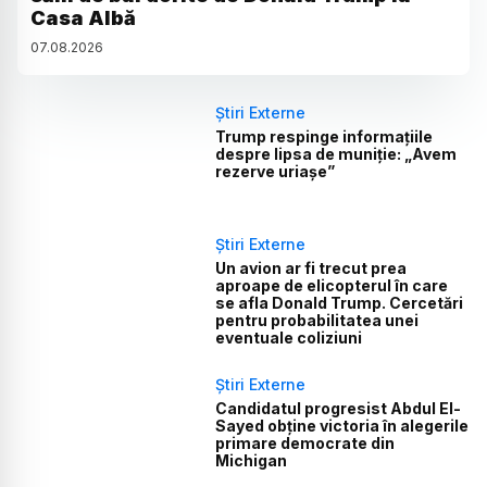
Casa Albă
07
.
08
.
2026
Știri Externe
Trump respinge informațiile
despre lipsa de muniție: „Avem
rezerve uriașe”
Știri Externe
Un avion ar fi trecut prea
aproape de elicopterul în care
se afla Donald Trump. Cercetări
pentru probabilitatea unei
eventuale coliziuni
Știri Externe
Candidatul progresist Abdul El-
Sayed obține victoria în alegerile
primare democrate din
Michigan