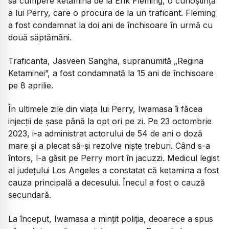
să cumpere ketamină de la Erik Fleming, o cunoștință
a lui Perry, care o procura de la un traficant. Fleming
a fost condamnat la doi ani de închisoare în urmă cu
două săptămâni.
Traficanta, Jasveen Sangha, supranumită „Regina
Ketaminei”, a fost condamnată la 15 ani de închisoare
pe 8 aprilie.
În ultimele zile din viața lui Perry, Iwamasa îi făcea
injecții de șase până la opt ori pe zi. Pe 23 octombrie
2023, i-a administrat actorului de 54 de ani o doză
mare și a plecat să-și rezolve niște treburi. Când s-a
întors, l-a găsit pe Perry mort în jacuzzi. Medicul legist
al județului Los Angeles a constatat că ketamina a fost
cauza principală a decesului. Înecul a fost o cauză
secundară.
La început, Iwamasa a mințit poliția, deoarece a spus