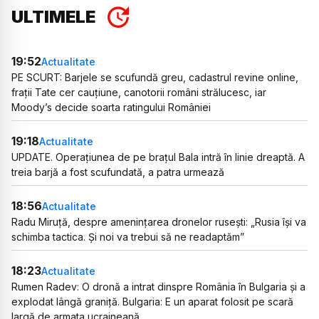
ULTIMELE
19:52
Actualitate
PE SCURT: Barjele se scufundă greu, cadastrul revine online,
frații Tate cer cauțiune, canotorii români strălucesc, iar
Moody’s decide soarta ratingului României
19:18
Actualitate
UPDATE. Operațiunea de pe brațul Bala intră în linie dreaptă. A
treia barjă a fost scufundată, a patra urmează
18:56
Actualitate
Radu Miruță, despre amenințarea dronelor rusești: „Rusia își va
schimba tactica. Și noi va trebui să ne readaptăm”
18:23
Actualitate
Rumen Radev: O dronă a intrat dinspre România în Bulgaria și a
explodat lângă graniță. Bulgaria: E un aparat folosit pe scară
largă de armata ucraineană