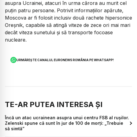
asupra Ucrainei, atacuri în urma cărora au murit cel
puțin patru persoane. Potrivit informațiilor apărute,
Moscova ar fi folosit inclusiv două rachete hipersonice
Oreșnik, capabile să atingă viteze de zece ori mai mari
decât viteza sunetului și să transporte focoase
nucleare.
URMĂREȘTE CANALUL EURONEWS ROMÂNIA PE WHATSAPP!
TE-AR PUTEA INTERESA ȘI
Încă un atac ucrainean asupra unui centru FSB al rușilor.
Zelenski spune că sunt în jur de 100 de morți: „Trebuie
să simtă”