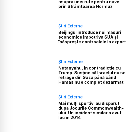
asupra unei rute pentru nave
prin Strâmtoarea Hormuz
Știri Externe
Beijingul introduce noi măsuri
economice împotriva SUA și
înăsprește controalele la export
Știri Externe
Netanyahu, în contradicție cu
Trump. Susține că Israelul nu se
retrage din Gaza până când
Hamas nu e complet dezarmat
Știri Externe
Mai mulți sportivi au dispărut
după Jocurile Commonwealth-
ului. Un incident similar a avut
loc în 2014