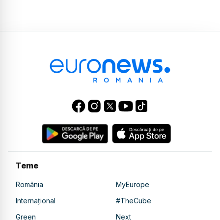
Teme
România
MyEurope
Internațional
#TheCube
Green
Next