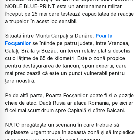
NOBLE BLUE-PRINT este un antrenament militar
început pe 25 mai care testează capacitatea de reacție
a trupelor în acest loc sensibil.
Situată între Munții Carpați și Dunăre,
Poarta
Focșanilor
se întinde pe patru județe, între Vrancea,
Galați, Brăila și Buzău, un teren relativ plat și deschis
cu o lățime de 85 de kilometri. Este o zonă propice
pentru desfășurarea de tancuri, spun experții, care
mai precizează că este un punct vulnerabil pentru
țara noastră.
Pe de altă parte, Poarta Focșanilor poate fi și o poziție
cheie de atac. Dacă Rusia ar ataca România, pe aici ar
fi cel mai scurt drum spre Capitală și către Balcani.
NATO pregătește un scenariu în care trebuie să
deplaseze urgent trupe în această zonă și să împiedice
avansarea unui inamic în acest scenariu.