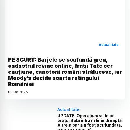
Actualitate
PE SCURT: Barjele se scufundă greu,
cadastrul revine online, frații Tate cer
cauțiune, canotorii români strălucesc, iar
Moody’s decide soarta ratingului
României
08
.
08
.
2026
Actualitate
UPDATE. Operațiunea de pe
brațul Bala intră în linie dreaptă.
A treia barjă a fost scufundată,
a patra urmează