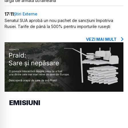
largă de armata ucraineană
17:11
Știri Externe
Senatul SUA aprobă un nou pachet de sancțiuni împotriva
Rusiei. Tarife de până la 500% pentru importurile rusești
VEZI MAI MULT
EMISIUNI