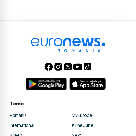
Teme
România
MyEurope
Internațional
#TheCube
Green
Next