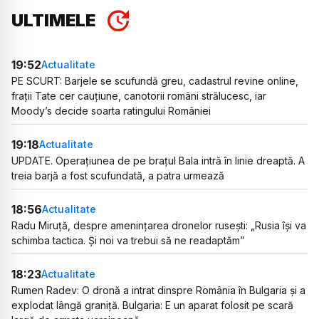
ULTIMELE
19:52
Actualitate
PE SCURT: Barjele se scufundă greu, cadastrul revine online,
frații Tate cer cauțiune, canotorii români strălucesc, iar
Moody’s decide soarta ratingului României
19:18
Actualitate
UPDATE. Operațiunea de pe brațul Bala intră în linie dreaptă. A
treia barjă a fost scufundată, a patra urmează
18:56
Actualitate
Radu Miruță, despre amenințarea dronelor rusești: „Rusia își va
schimba tactica. Și noi va trebui să ne readaptăm”
18:23
Actualitate
Rumen Radev: O dronă a intrat dinspre România în Bulgaria și a
explodat lângă graniță. Bulgaria: E un aparat folosit pe scară