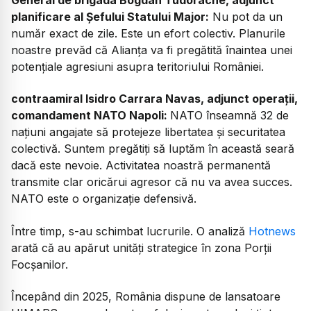
planificare al Șefului Statului Major:
Nu pot da un
număr exact de zile. Este un efort colectiv. Planurile
noastre prevăd că Alianța va fi pregătită înaintea unei
potențiale agresiuni asupra teritoriului României.
contraamiral Isidro Carrara Navas, adjunct operații,
comandament NATO Napoli:
NATO înseamnă 32 de
națiuni angajate să protejeze libertatea și securitatea
colectivă. Suntem pregătiți să luptăm în această seară
dacă este nevoie. Activitatea noastră permanentă
transmite clar oricărui agresor că nu va avea succes.
NATO este o organizație defensivă.
Între timp, s-au schimbat lucrurile. O analiză
Hotnews
arată că au apărut unități strategice în zona Porții
Focșanilor.
Începând din 2025, România dispune de lansatoare