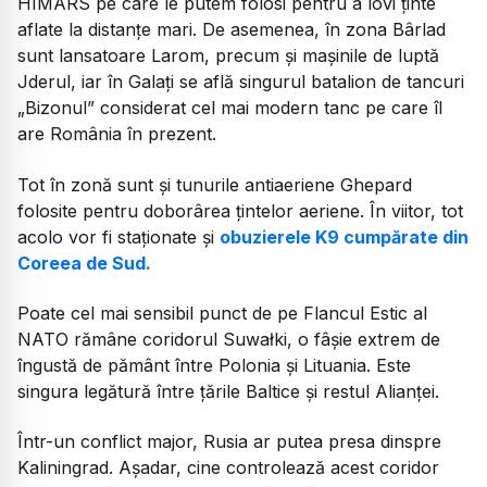
HIMARS pe care le putem folosi pentru a lovi ținte
aflate la distanțe mari. De asemenea, în zona Bârlad
sunt lansatoare Larom, precum și mașinile de luptă
Jderul, iar în Galați se află singurul batalion de tancuri
„Bizonul” considerat cel mai modern tanc pe care îl
are România în prezent.
Tot în zonă sunt și tunurile antiaeriene Ghepard
folosite pentru doborârea țintelor aeriene. În viitor, tot
acolo vor fi staționate și
obuzierele K9 cumpărate din
Coreea de Sud.
Poate cel mai sensibil punct de pe Flancul Estic al
NATO rămâne coridorul Suwałki, o fâșie extrem de
îngustă de pământ între Polonia și Lituania. Este
singura legătură între țările Baltice și restul Alianței.
Într-un conflict major, Rusia ar putea presa dinspre
Kaliningrad. Așadar, cine controlează acest coridor