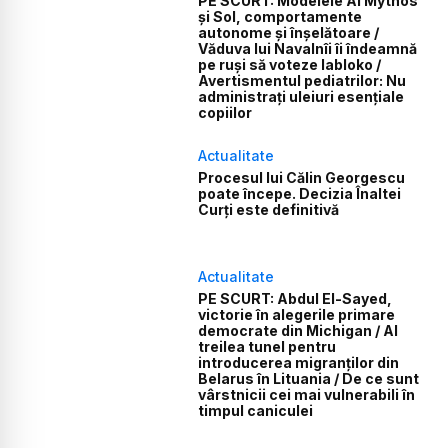
PE SCURT: Modelele AI Mythos
și Sol, comportamente
autonome și înșelătoare /
Văduva lui Navalnîi îi îndeamnă
pe ruși să voteze Iabloko /
Avertismentul pediatrilor: Nu
administrați uleiuri esențiale
copiilor
Actualitate
Procesul lui Călin Georgescu
poate începe. Decizia Înaltei
Curți este definitivă
Actualitate
PE SCURT: Abdul El-Sayed,
victorie în alegerile primare
democrate din Michigan / Al
treilea tunel pentru
introducerea migranților din
Belarus în Lituania / De ce sunt
vârstnicii cei mai vulnerabili în
timpul caniculei