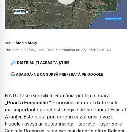
Watch
Autor:
Maria Moiș
Publicat la:
27/05/2026 19:07
•
Actualizat la:
27/05/2026 19:40
DISTRIBUIȚI ACEASTĂ ȘTIRE
ADAUGĂ-NE CA SURSĂ PREFERATĂ PE GOOGLE
NATO face exerciții în România pentru a apăra
„Poarta Focșanilor”
- considerată unul dintre cele
mai importante puncte strategice de pe flancul Estic al
Alianței. Este locul prin care în cazul unei invazii,
trupele rusești ar putea înainta - teoretic - ușor spre
Capitala României, și de aici mai departe către Balcani.