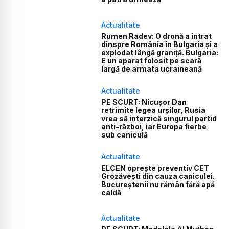
Actualitate
Rumen Radev: O dronă a intrat
dinspre România în Bulgaria și a
explodat lângă graniță. Bulgaria:
E un aparat folosit pe scară
largă de armata ucraineană
Actualitate
PE SCURT: Nicușor Dan
retrimite legea urșilor, Rusia
vrea să interzică singurul partid
anti-război, iar Europa fierbe
sub caniculă
Actualitate
ELCEN oprește preventiv CET
Grozăvești din cauza caniculei.
Bucureștenii nu rămân fără apă
caldă
Actualitate