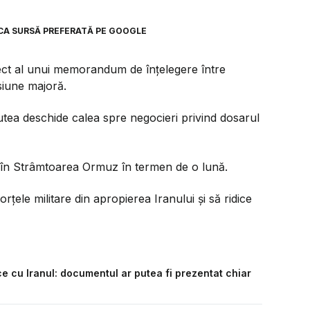
CA SURSĂ PREFERATĂ PE GOOGLE
iect al unui memorandum de înțelegere între
iune majoră.
tea deschide calea spre negocieri privind dosarul
l în Strâmtoarea Ormuz în termen de o lună.
rțele militare din apropierea Iranului și să ridice
 cu Iranul: documentul ar putea fi prezentat chiar