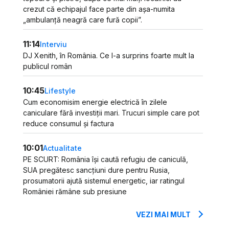
crezut că echipajul face parte din așa-numita
„ambulanță neagră care fură copii”.
11:14
Interviu
DJ Xenith, în România. Ce l-a surprins foarte mult la
publicul român
10:45
Lifestyle
Cum economisim energie electrică în zilele
caniculare fără investiții mari. Trucuri simple care pot
reduce consumul și factura
10:01
Actualitate
PE SCURT: România își caută refugiu de caniculă,
SUA pregătesc sancțiuni dure pentru Rusia,
prosumatorii ajută sistemul energetic, iar ratingul
României rămâne sub presiune
VEZI MAI MULT