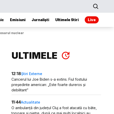
ic
Emisiuni
Jurnaliști
Ultimele Stiri
Live
dosarul nuclear
ULTIMELE
12:18
Știri Externe
Cancerul lui Joe Biden s-a extins. Fiul fostului
președinte american: „Este foarte dureros și
debilitant”
11:44
Actualitate
O ambulanță din județul Cluj a fost atacată cu bâte,
topoare și pietre, după ce mai mulți localnici au