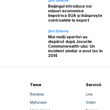
Știri Externe
Beijingul introduce noi
măsuri economice
împotriva SUA și înăsprește
controalele la export
Știri Externe
Mai mulți sportivi au
dispărut după Jocurile
Commonwealth-ului. Un
incident similar a avut loc în
2014
Teme
Servicii
România
Live
MyEurope
Video