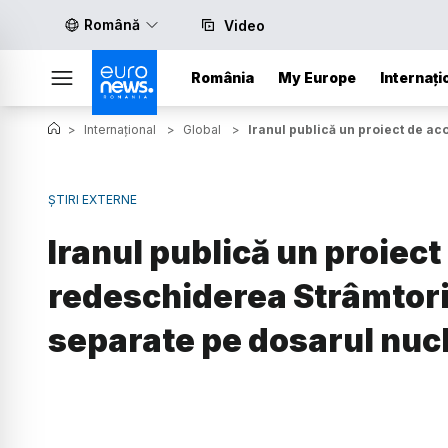
Română
Video
România
My Europe
Internați
>
Internațional
>
Global
>
Iranul publică un proiect de a
ȘTIRI EXTERNE
Iranul publică un proiect
redeschiderea Strâmtori
separate pe dosarul nuc