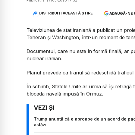
Publicat la:
27/05/2026 17:32
DISTRIBUIȚI ACEASTĂ ȘTIRE
ADAUGĂ-NE 
Televiziunea de stat iraniană a publicat un pro
Teheran și Washington, într-un moment de tens
Documentul, care nu este în formă finală, ar pu
nuclear iranian.
Planul prevede ca Iranul să redeschidă traficu
În schimb, Statele Unite ar urma să își retragă fo
blocada navală impusă în Ormuz.
Trump anunță că e aproape de un acord de pace
astăzi