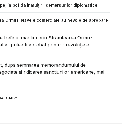
, în pofida înmulțirii demersurilor diplomatice
rea Ormuz. Navele comerciale au nevoie de aprobare
ze traficul maritim prin Strâmtoarea Ormuz
 ar putea fi aprobat printr-o rezoluție a
parat, după semnarea memorandumului de
gociate și ridicarea sancțiunilor americane, mai
HATSAPP!