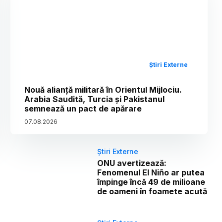
Știri Externe
Nouă alianță militară în Orientul Mijlociu.
Arabia Saudită, Turcia și Pakistanul
semnează un pact de apărare
07
.
08
.
2026
Știri Externe
ONU avertizează:
Fenomenul El Niño ar putea
împinge încă 49 de milioane
de oameni în foamete acută