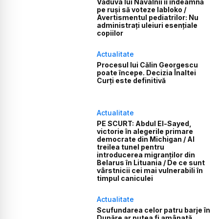
Văduva lui Navalnîi îi îndeamnă
pe ruși să voteze Iabloko /
Avertismentul pediatrilor: Nu
administrați uleiuri esențiale
copiilor
Actualitate
Procesul lui Călin Georgescu
poate începe. Decizia Înaltei
Curți este definitivă
Actualitate
PE SCURT: Abdul El-Sayed,
victorie în alegerile primare
democrate din Michigan / Al
treilea tunel pentru
introducerea migranților din
Belarus în Lituania / De ce sunt
vârstnicii cei mai vulnerabili în
timpul caniculei
Actualitate
Scufundarea celor patru barje în
Dunăre ar putea fi amânată