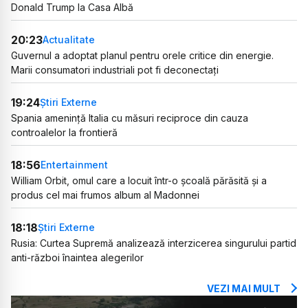
Donald Trump la Casa Albă
20:23
Actualitate
Guvernul a adoptat planul pentru orele critice din energie.
Marii consumatori industriali pot fi deconectați
19:24
Știri Externe
Spania amenință Italia cu măsuri reciproce din cauza
controalelor la frontieră
18:56
Entertainment
William Orbit, omul care a locuit într-o școală părăsită și a
produs cel mai frumos album al Madonnei
18:18
Știri Externe
Rusia: Curtea Supremă analizează interzicerea singurului partid
anti-război înaintea alegerilor
VEZI MAI MULT