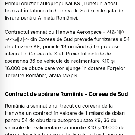
Primul obuzier autopropulsat K9 „Tunetul” a fost
finalizat în fabrica din Coreea de Sud și este gata de
livrare pentru Armata României.
Contractul semnat cu Hanwha Aerospace - 한화에어
로스페이스 din Coreea de Sud prevede furnizarea a 54
de obuziere K9, primele 18 urmând să fie produse
integral în Coreea de Sud. Proiectul include de
asemenea 36 de vehicule de realimentare K10 și
18.000 de obuze care vor ajunge în dotarea Forțelor
Terestre Române”, arată MApN.
Contract de apărare România - Coreea de Sud
România a semnat anul trecut cu coreenii de la
Hanwha un contract în valoare de 1 miliard de dolari
pentru 54 de obuziere autopropulsate K9, 36 de
vehicule de realimentare cu muniție K10 și 18.000 de
obuze. Acestea trebuie să fie livrate în trei tranșe în