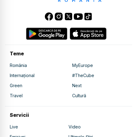
Teme
România
MyEurope
Internațional
#TheCube
Green
Next
Travel
Cultură
Servicii
Live
Video
Emisiuni
Ultimele Știri