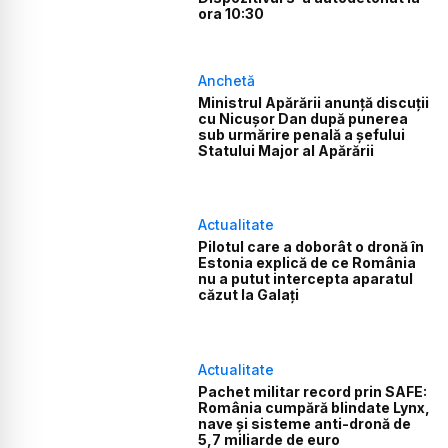
ora 10:30
Anchetă
Ministrul Apărării anunță discuții
cu Nicușor Dan după punerea
sub urmărire penală a șefului
Statului Major al Apărării
Actualitate
Pilotul care a doborât o dronă în
Estonia explică de ce România
nu a putut intercepta aparatul
căzut la Galați
Actualitate
Pachet militar record prin SAFE:
România cumpără blindate Lynx,
nave și sisteme anti-dronă de
5,7 miliarde de euro