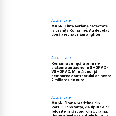
Actualitate
MApN: Țintă aeriană detectată
la granița României. Au decolat
două aeronave Eurofighter
Actualitate
România cumpără primele
sisteme antiaeriene SHORAD-
VSHORAD. Miruță anunță
semnarea contractului de peste
2 miliarde de euro
Actualitate
MApN: Drona maritimă din
Portul Constanța, de tipul celor
folosite în războiul din Ucraina.
Dispozitivul s-a autodetonat la