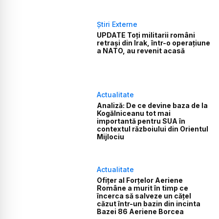
Știri Externe
UPDATE Toți militarii români
retrași din Irak, într-o operațiune
a NATO, au revenit acasă
Actualitate
Analiză: De ce devine baza de la
Kogălniceanu tot mai
importantă pentru SUA în
contextul războiului din Orientul
Mijlociu
Actualitate
Ofițer al Forțelor Aeriene
Române a murit în timp ce
încerca să salveze un cățel
căzut într-un bazin din incinta
Bazei 86 Aeriene Borcea