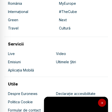
România
MyEurope
Internațional
#TheCube
Green
Next
Travel
Cultură
Servicii
Live
Video
Emisiuni
Ultimele Știri
Aplicația Mobilă
Utile
Despre Euronews
Declarație accesibilitate
Politica Cookie
Politica de confidențialitate
×
Formular de contact
Transparență în utilizarea AI