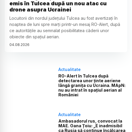
emis în Tulcea după un nou atac cu
drone asupra Ucrainei
Locuitorii din nordul județului Tulcea au fost avertizați în
noaptea de luni spre marți printr-un mesaj RO-Alert, după
ce autoritățile au semnalat posibilitatea căderii unor
obiecte din spațiul aerian.
04
.
08
.
2026
Actualitate
RO-Alert în Tulcea după
detectarea unor ținte aeriene
lângă granița cu Ucraina. MApN:
nu au intrat în spațiul aerian al
României
Actualitate
Ambasadorul rus, convocat la
MAE. Oana Țoiu: „E inadmisibil
ca Rusia să continue încălcarea