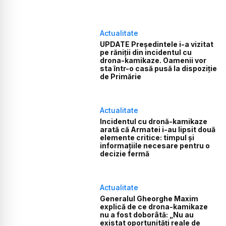
Actualitate
UPDATE Președintele i-a vizitat
pe răniții din incidentul cu
drona-kamikaze. Oamenii vor
sta într-o casă pusă la dispoziție
de Primărie
Actualitate
Incidentul cu dronă-kamikaze
arată că Armatei i-au lipsit două
elemente critice: timpul și
informațiile necesare pentru o
decizie fermă
Actualitate
Generalul Gheorghe Maxim
explică de ce drona-kamikaze
nu a fost doborâtă: „Nu au
existat oportunități reale de