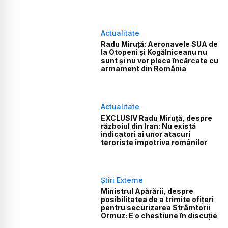
Actualitate
Radu Miruță: Aeronavele SUA de
la Otopeni și Kogălniceanu nu
sunt și nu vor pleca încărcate cu
armament din România
Actualitate
EXCLUSIV Radu Miruță, despre
războiul din Iran: Nu există
indicatori ai unor atacuri
teroriste împotriva românilor
Știri Externe
Ministrul Apărării, despre
posibilitatea de a trimite ofițeri
pentru securizarea Strâmtorii
Ormuz: E o chestiune în discuție