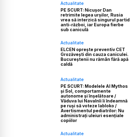
Actualitate
PE SCURT: Nicușor Dan
retrimite legea urșilor, Rusia
vrea să interzică singurul partid
anti-război, iar Europa fierbe
sub caniculă
Actualitate
ELCEN oprește preventiv CET
Grozăvești din cauza caniculei.
Bucureștenii nu rămân fără apă
caldă
Actualitate
PE SCURT: Modelele AI Mythos
și Sol, comportamente
autonome și înșelătoare /
Văduva lui Navalnîi îi îndeamnă
pe ruși să voteze Iabloko /
Avertismentul pediatrilor: Nu
administrați uleiuri esențiale
copiilor
Actualitate