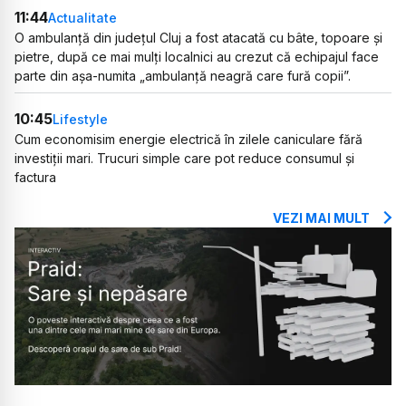
11:44
Actualitate
O ambulanță din județul Cluj a fost atacată cu bâte, topoare și
pietre, după ce mai mulți localnici au crezut că echipajul face
parte din așa-numita „ambulanță neagră care fură copii”.
10:45
Lifestyle
Cum economisim energie electrică în zilele caniculare fără
investiții mari. Trucuri simple care pot reduce consumul și
factura
VEZI MAI MULT