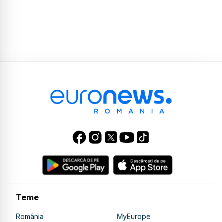
Teme
România
MyEurope