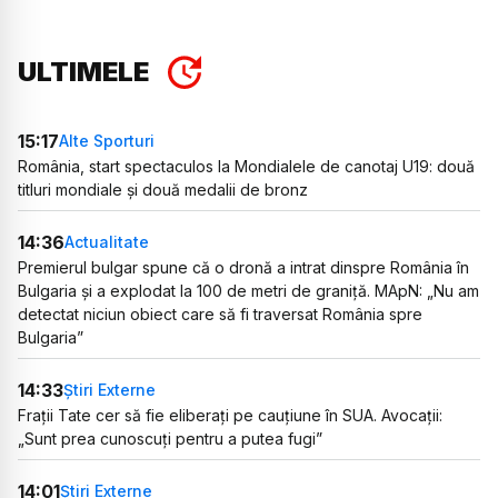
ULTIMELE
15:17
Alte Sporturi
România, start spectaculos la Mondialele de canotaj U19: două
titluri mondiale și două medalii de bronz
14:36
Actualitate
Premierul bulgar spune că o dronă a intrat dinspre România în
Bulgaria și a explodat la 100 de metri de graniță. MApN: „Nu am
detectat niciun obiect care să fi traversat România spre
Bulgaria”
14:33
Știri Externe
Frații Tate cer să fie eliberați pe cauțiune în SUA. Avocații:
„Sunt prea cunoscuți pentru a putea fugi”
14:01
Știri Externe