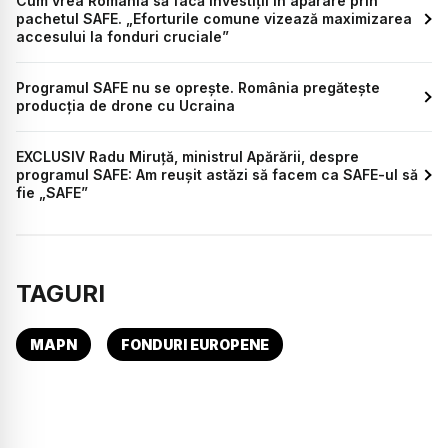
Cum vrea România să facă investiții în apărare prin
pachetul SAFE. „Eforturile comune vizează maximizarea
accesului la fonduri cruciale”
Programul SAFE nu se oprește. România pregătește
producția de drone cu Ucraina
EXCLUSIV Radu Miruță, ministrul Apărării, despre
programul SAFE: Am reușit astăzi să facem ca SAFE-ul să
fie „SAFE”
TAGURI
MAPN
FONDURI EUROPENE