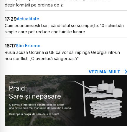
dezinformării pe ordinea de zi
17:29
Actualitate
Cum economisești bani când totul se scumpește. 10 schimbări
simple care pot reduce cheltuielile lunare
16:17
Știri Externe
Rusia acuză Ucraina și UE că vor să împingă Georgia într-un
nou conflict: „O aventură sângeroasă”
VEZI MAI MULT