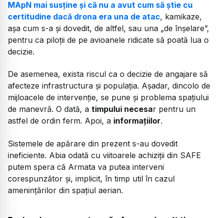
MApN mai susține și că nu a avut cum să știe cu
certitudine dacă drona era una de atac
, kamikaze,
așa cum s-a și dovedit, de altfel, sau una „de înșelare”,
pentru ca piloții de pe avioanele ridicate să poată lua o
decizie.
De asemenea, exista riscul ca o decizie de angajare să
afecteze infrastructura și populația. Așadar, dincolo de
mijloacele de intervenție, se pune și problema spațiului
de manevră. O dată, a
timpului necesa
r pentru un
astfel de ordin ferm. Apoi, a
informațiilor
.
Sistemele de apărare din prezent s-au dovedit
ineficiente. Abia odată cu viitoarele achiziții din SAFE
putem spera că Armata va putea interveni
corespunzător și, implicit, în timp util în cazul
amenințărilor din spațiul aerian.