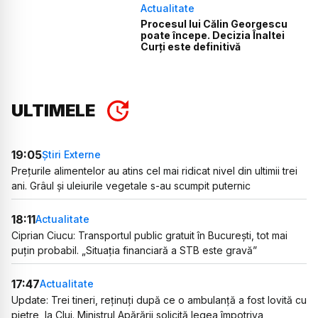
Actualitate
Procesul lui Călin Georgescu
poate începe. Decizia Înaltei
Curți este definitivă
ULTIMELE
19:05
Știri Externe
Prețurile alimentelor au atins cel mai ridicat nivel din ultimii trei
ani. Grâul și uleiurile vegetale s-au scumpit puternic
18:11
Actualitate
Ciprian Ciucu: Transportul public gratuit în București, tot mai
puțin probabil. „Situația financiară a STB este gravă”
17:47
Actualitate
Update: Trei tineri, reținuți după ce o ambulanță a fost lovită cu
pietre, la Cluj. Ministrul Apărării solicită legea împotriva