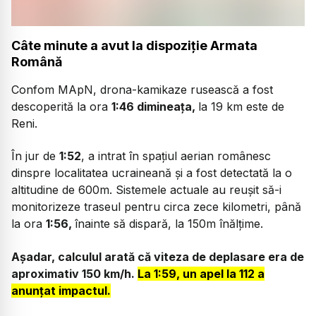
Câte minute a avut la dispoziție Armata
Română
Confom MApN, drona-kamikaze rusească a fost
descoperită la ora
1:46 dimineața,
la 19 km este de
Reni.
În jur de
1:52
, a intrat în spațiul aerian românesc
dinspre localitatea ucraineană și a fost detectată la o
altitudine de 600m. Sistemele actuale au reușit să-i
monitorizeze traseul pentru circa zece kilometri, până
la ora
1:56,
înainte să dispară, la 150m înălțime.
Așadar, calculul arată că viteza de deplasare era de
aproximativ 150 km/h.
La 1:59, un apel la 112 a
anunțat impactul.