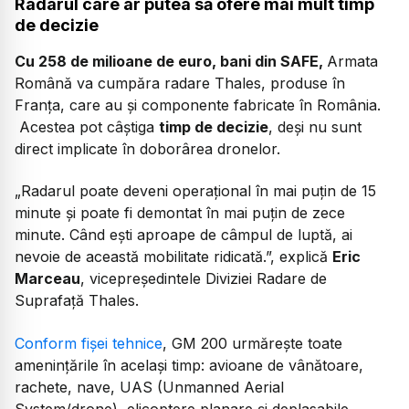
Radarul care ar putea să ofere mai mult timp
de decizie
Cu 258 de milioane de euro, bani din SAFE,
Armata
Română va cumpăra radare Thales, produse în
Franța, care au și componente fabricate în România.
Acestea pot câștiga
timp de decizie
, deși nu sunt
direct implicate în doborârea dronelor.
„Radarul poate deveni operațional în mai puțin de 15
minute și poate fi demontat în mai puțin de zece
minute. Când ești aproape de câmpul de luptă, ai
nevoie de această mobilitate ridicată.”, explică
Eric
Marceau
, vicepreședintele Diviziei Radare de
Suprafață Thales.
Conform fișei tehnice
, GM 200 urmărește toate
amenințările în același timp: avioane de vânătoare,
rachete, nave, UAS (Unmanned Aerial
System/drone), elicoptere planare și deplasabile,