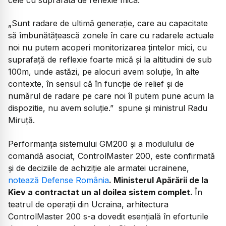
cele cu suprafata de reflexie mica.”
„Sunt radare de ultimă generație, care au capacitate
să îmbunătățească zonele în care cu radarele actuale
noi nu putem acoperi monitorizarea țintelor mici, cu
suprafață de reflexie foarte mică și la altitudini de sub
100m, unde astăzi, pe alocuri avem soluție, în alte
contexte, în sensul că în funcție de relief și de
numărul de radare pe care noi îl putem pune acum la
dispozitie, nu avem soluție.” spune și ministrul Radu
Miruță.
Performanța sistemului GM200 și a modulului de
comandă asociat, ControlMaster 200, este confirmată
și de deciziile de achiziție ale armatei ucrainene,
notează Defense România
. Ministerul Apărării de la
Kiev a contractat un al doilea sistem complet.
În
teatrul de operații din Ucraina, arhitectura
ControlMaster 200 s-a dovedit esențială în eforturile