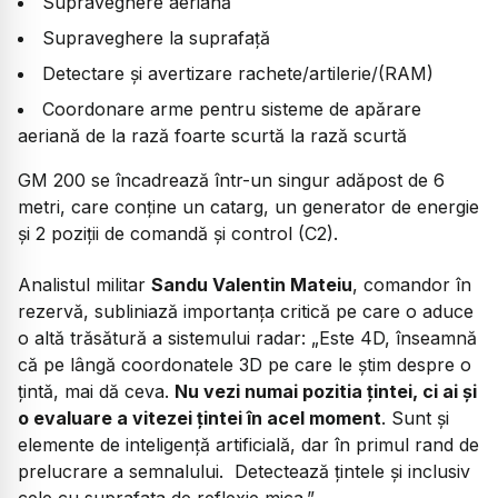
Supraveghere aeriană
Supraveghere la suprafață
Detectare și avertizare rachete/artilerie/(RAM)
Coordonare arme pentru sisteme de apărare
aeriană de la rază foarte scurtă la rază scurtă
GM 200 se încadrează într-un singur adăpost de 6
metri, care conține un catarg, un generator de energie
și 2 poziții de comandă și control (C2).
Analistul militar
Sandu Valentin Mateiu
, comandor în
rezervă, subliniază importanța critică pe care o aduce
o altă trăsătură a sistemului radar: „Este 4D, înseamnă
că pe lângă coordonatele 3D pe care le știm despre o
țintă, mai dă ceva.
Nu vezi numai pozitia țintei, ci ai și
o evaluare a vitezei țintei în acel moment
. Sunt și
elemente de inteligență artificială, dar în primul rand de
prelucrare a semnalului. Detectează țintele și inclusiv