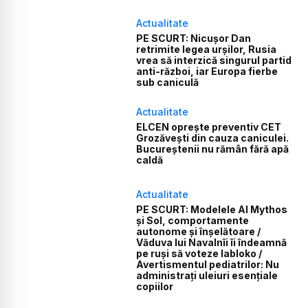
Actualitate
PE SCURT: Nicușor Dan
retrimite legea urșilor, Rusia
vrea să interzică singurul partid
anti-război, iar Europa fierbe
sub caniculă
Actualitate
ELCEN oprește preventiv CET
Grozăvești din cauza caniculei.
Bucureștenii nu rămân fără apă
caldă
Actualitate
PE SCURT: Modelele AI Mythos
și Sol, comportamente
autonome și înșelătoare /
Văduva lui Navalnîi îi îndeamnă
pe ruși să voteze Iabloko /
Avertismentul pediatrilor: Nu
administrați uleiuri esențiale
copiilor