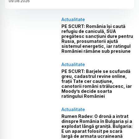
09
.
08
.
2026
Actualitate
PE SCURT: România își caută
refugiu de caniculă, SUA
pregătesc sancțiuni dure pentru
Rusia, prosumatorii ajută
sistemul energetic, iar ratingul
României rămâne sub presiune
Actualitate
PE SCURT: Barjele se scufundă
greu, cadastrul revine online,
frații Tate cer cauțiune,
canotorii români strălucesc, iar
Moody’s decide soarta
ratingului României
Actualitate
Rumen Radev: O dronă a intrat
dinspre România în Bulgaria și a
explodat lângă graniță. Bulgaria:
E un aparat folosit pe scară
largă de armata ucraineană