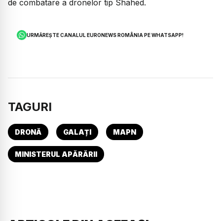
de combatare a dronelor tip Shahed.
URMĂREȘTE CANALUL EURONEWS ROMÂNIA PE WHATSAPP!
TAGURI
DRONĂ
GALAȚI
MAPN
MINISTERUL APĂRĂRII