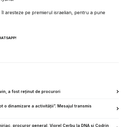
ă îl aresteze pe premierul israelian, pentru a pune
HATSAPP!
in, a fost reținut de procurori
t o dinamizare a activității”. Mesajul transmis
hiriac, procuror general, Viorel Cerbu la DNA și Codrin