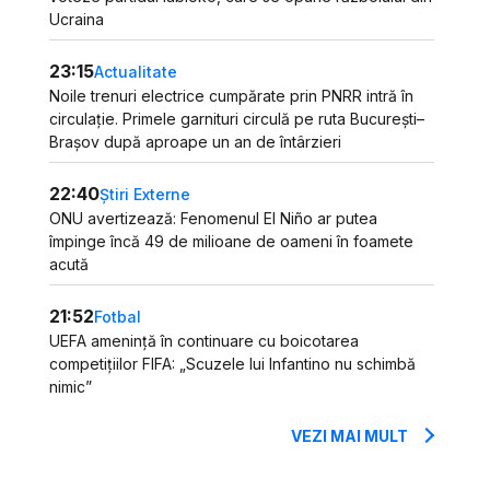
Ucraina
23:15
Actualitate
Noile trenuri electrice cumpărate prin PNRR intră în
circulație. Primele garnituri circulă pe ruta București–
Brașov după aproape un an de întârzieri
22:40
Știri Externe
ONU avertizează: Fenomenul El Niño ar putea
împinge încă 49 de milioane de oameni în foamete
acută
21:52
Fotbal
UEFA amenință în continuare cu boicotarea
competițiilor FIFA: „Scuzele lui Infantino nu schimbă
nimic”
VEZI MAI MULT