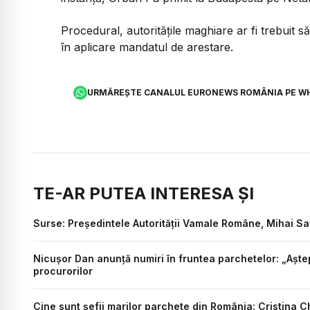
Procedural, autoritățile maghiare ar fi trebuit s
în aplicare mandatul de arestare.
URMĂREȘTE CANALUL EURONEWS ROMÂNIA PE W
TE-AR PUTEA INTERESA ȘI
Surse: Președintele Autorității Vamale Române, Mihai Sav
Nicușor Dan anunță numiri în fruntea parchetelor: „Aștep
procurorilor
Cine sunt șefii marilor parchete din România: Cristina C