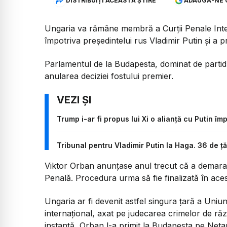
DISTRIBUIȚI ACEASTĂ ȘTIRE
ADAUGĂ-NE 
Ungaria va rămâne membră a Curții Penale Inte
împotriva președintelui rus Vladimir Putin și a 
Parlamentul de la Budapesta, dominat de partidu
anularea deciziei fostului premier.
Trump i-ar fi propus lui Xi o alianță cu Putin îm
Tribunal pentru Vladimir Putin la Haga. 36 de ță
Viktor Orban anunțase anul trecut că a demarat
Penală. Procedura urma să fie finalizată în acest
Ungaria ar fi devenit astfel singura țară a Uniu
internațional, axat pe judecarea crimelor de răz
instanță, Orban l-a primit la Budapesta pe Net