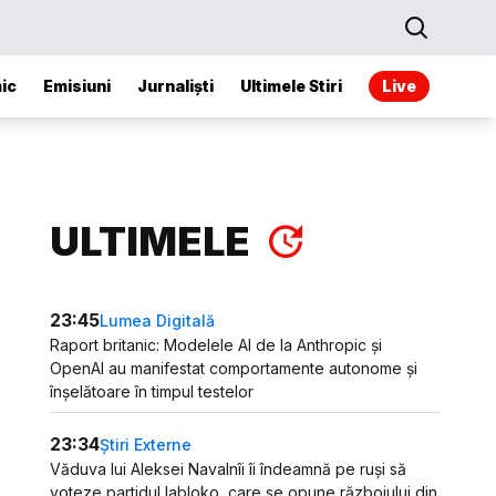
ic
Emisiuni
Jurnaliști
Ultimele Stiri
Live
ULTIMELE
23:45
Lumea Digitală
Raport britanic: Modelele AI de la Anthropic și
OpenAI au manifestat comportamente autonome și
înșelătoare în timpul testelor
23:34
Știri Externe
Văduva lui Aleksei Navalnîi îi îndeamnă pe ruși să
voteze partidul Iabloko, care se opune războiului din