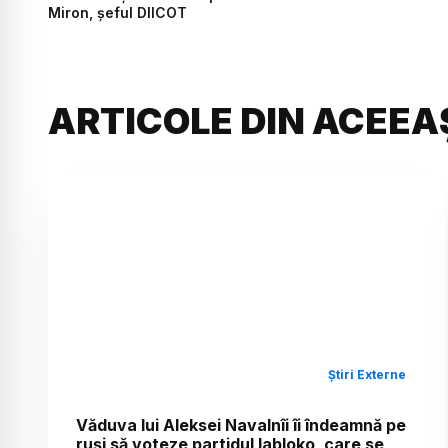
Miron, șeful DIICOT
ARTICOLE DIN ACEEA
Știri Externe
Văduva lui Aleksei Navalnîi îi îndeamnă pe
ruși să voteze partidul Iabloko, care se