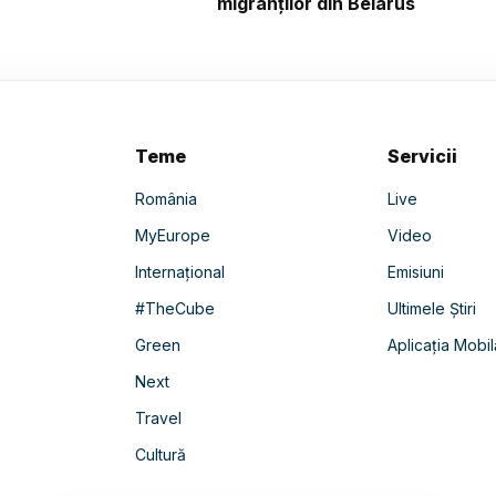
migranților din Belarus
Teme
Servicii
România
Live
MyEurope
Video
Internațional
Emisiuni
#TheCube
Ultimele Știri
Green
Aplicația Mobil
Next
Travel
Cultură