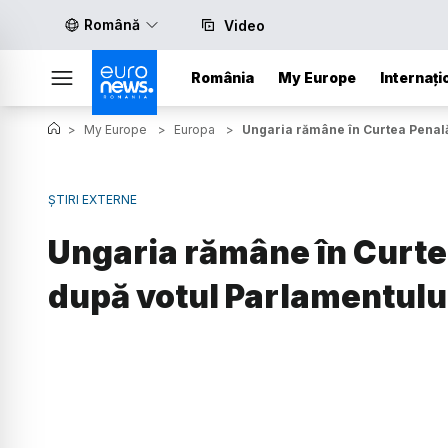
Română
Video
România
My Europe
Internați
>
My Europe
>
Europa
>
Ungaria rămâne în Curtea Penală
ȘTIRI EXTERNE
Ungaria rămâne în Curte
după votul Parlamentulu