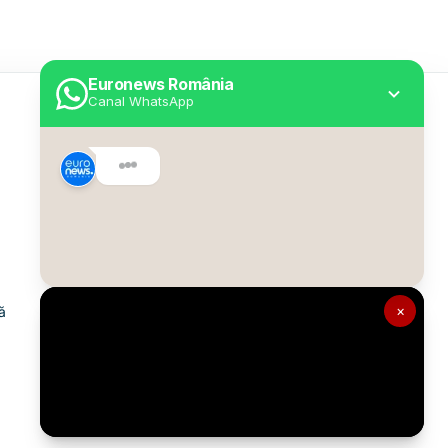
Euronews România
Canal WhatsApp
Utile
Despre Euronews
Declarație accesibilitate
Politica Cookie
Politica de confidențialitate
×
ă
Formular de contact
Transparență în utilizarea AI
Gestionați preferințele