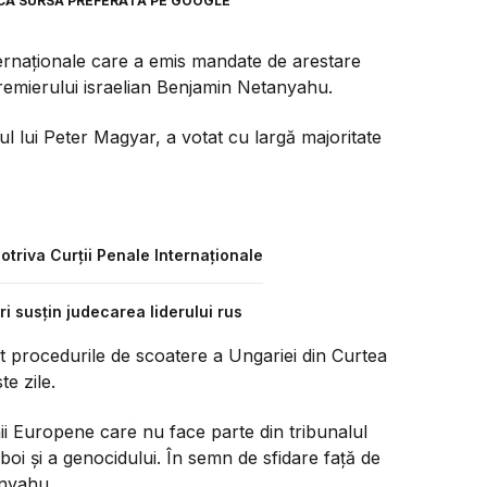
CA SURSĂ PREFERATĂ PE GOOGLE
rnaționale care a emis mandate de arestare
premierului israelian Benjamin Netanyahu.
l lui Peter Magyar, a votat cu largă majoritate
potriva Curții Penale Internaționale
ri susțin judecarea liderului rus
 procedurile de scoatere a Ungariei din Curtea
e zile.
nii Europene care nu face parte din tribunalul
boi și a genocidului. În semn de sfidare față de
anyahu.