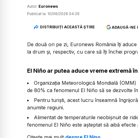
Autor:
Euronews
Publicat la:
10/06/2026 04:29
DISTRIBUIȚI ACEASTĂ ȘTIRE
ADAUGĂ-NE 
De două ori pe zi, Euronews România îți aduce u
la drum și, respectiv, cu care să îți închei prog
El Niño ar putea aduce vreme extremă în
Organizația Meteorologică Mondială (OMM) a
de 80% ca fenomenul El Niño să se dezvolte în
Pentru turiști, acest lucru înseamnă îngrijoră
anumite regiuni.
Alimentat de temperaturile neobișnuit de ridi
fenomenul El Niño este așteptat să aibă efecte 
Citește mai mult
despre El Nino
.