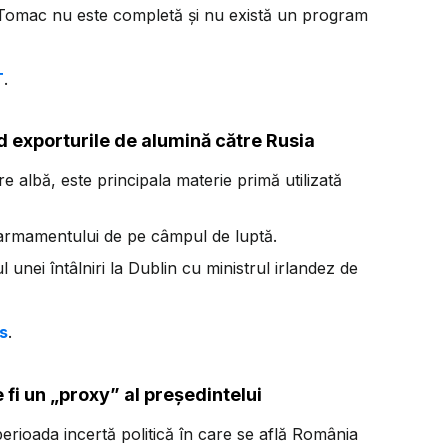
n Tomac nu este completă și nu există un program
T
.
nd exporturile de alumină către Rusia
 albă, este principala materie primă utilizată
a armamentului de pe câmpul de luptă.
l unei întâlniri la Dublin cu ministrul irlandez de
as
.
 fi un „proxy” al președintelui
rioada incertă politică în care se află România