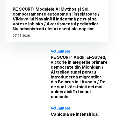
PE SCURT: Modelele AI Mythos și Sol,
comportamente autonome și înșelătoare /
Văduva lui Navalnîi îi îndeamnă pe ruși să
voteze Iabloko / Avertismentul pediatrilor:
Nu administrați uleiuri esențiale copiilor
07
.
08
.
2026
Actualitate
PE SCURT: Abdul El-Sayed,
victorie în alegerile primare
democrate din Michigan /
Al treilea tunel pentru
introducerea migranților
din Belarus în Lituania / De
ce sunt vârstnicii cei mai
vulnerabili în timpul
caniculei
Actualitate
Canicula se intensifică: