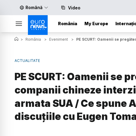
Română
Video
România
My Europe
Internați
>
România
>
Eveniment
>
PE SCURT: Oamenii se pregătes
ACTUALITATE
PE SCURT: Oamenii se pre
companii chineze interzi
armata SUA / Ce spune A
discuțiile cu Eugen Tom