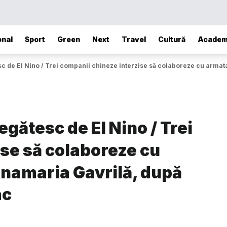
onal
Sport
Green
Next
Travel
Cultură
Academ
c de El Nino / Trei companii chineze interzise să colaboreze cu armat
gătesc de El Nino / Trei
se să colaboreze cu
namaria Gavrilă, după
ac