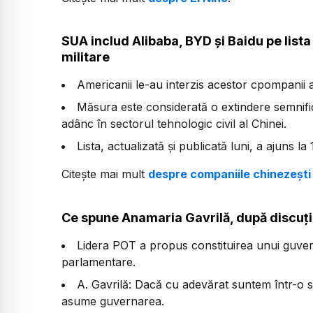
SUA includ Alibaba, BYD și Baidu pe list
militare
Americanii le-au interzis acestor cpompanii a
Măsura este considerată o extindere semnific
adânc în sectorul tehnologic civil al Chinei.
Lista, actualizată și publicată luni, a ajuns la
Citește mai mult
despre companiile chinezești 
Ce spune Anamaria Gavrilă, după discuț
Lidera POT a propus constituirea unui guvern
parlamentare.
A. Gavrilă: Dacă cu adevărat suntem într-o situ
asume guvernarea.