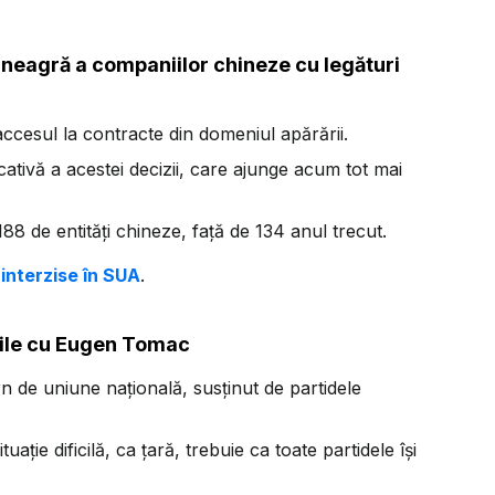
a neagră a companiilor chineze cu legături
ccesul la contracte din domeniul apărării.
ativă a acestei decizii, care ajunge acum tot mai
 188 de entități chineze, față de 134 anul trecut.
interzise în SUA
.
iile cu Eugen Tomac
 de uniune națională, susținut de partidele
ație dificilă, ca țară, trebuie ca toate partidele își