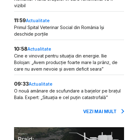
vizibil
11:59
Actualitate
Primul Spital Veterinar Social din România își
deschide porțile
10:58
Actualitate
Cine e vinovat pentru situația din energie. Ilie
Bolojan: „Avem producție foarte mare la prânz, de
care nu avem nevoie și avem deficit seara”
09:33
Actualitate
O nouă amânare de scufundare a barjelor pe brațul
Bala. Expert: „Situația e cel puțin catastrofală”
VEZI MAI MULT