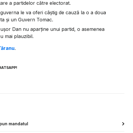
tare a partidelor către electorat.
a guverna le va oferi câștig de cauză la o a doua
sta și un Guvern Tomac.
icușor Dan nu aparține unui partid, o asemenea
u mai plauzibil.
 Țăranu
.
HATSAPP!
epun mandatul