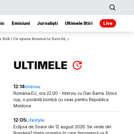
ic
Emisiuni
Jurnaliști
Ultimele Stiri
Live
a SUA / Ce spune Anamaria Gavrilă, după discuțiile cu Eugen Tomac
ULTIMELE
12:14
Interviu
România.EU, ora 22.00 - Interviu cu Dan Barna. Etnicii
ruși, o posibilă bombă cu ceas pentru Republica
Moldova
12:05
Lifestyle
Eclipsa de Soare din 12 august 2026. Se vede din
România? Harta orașelor în care fenomenul va fi