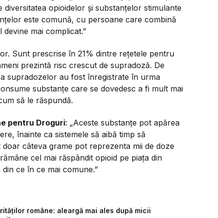
diversitatea opioidelor și substanțelor stimulante
stanțelor este comună, cu persoane care combină
ul devine mai complicat.”
or. Sunt prescrise în 21% dintre rețetele pentru
meni prezintă risc crescut de supradoză. De
za supradozelor au fost înregistrate în urma
consume substanțe care se dovedesc a fi mult mai
 cum să le răspundă.
ne pentru Droguri
: „Aceste substanțe pot apărea
re, înainte ca sistemele să aibă timp să
ât doar câteva grame pot reprezenta mii de doze
 rămâne cel mai răspândit opioid pe piața din
n din ce în ce mai comune.”
ităților române: aleargă mai ales după micii