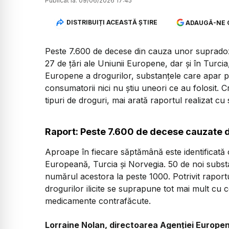
Publicat la:
09/06/2026 17:45
DISTRIBUIȚI ACEASTĂ ȘTIRE
ADAUGĂ-NE 
Peste 7.600 de decese din cauza unor supradoze
27 de țări ale Uniunii Europene, dar și în Turcia,
Europene a drogurilor, substanțele care apar pe 
consumatorii nici nu știu uneori ce au folosit.
tipuri de droguri, mai arată raportul realizat cu
Raport: Peste 7.600 de decese cauzate 
Aproape în fiecare săptămână este identificată
Europeană, Turcia și Norvegia. 50 de noi substa
numărul acestora la peste 1000. Potrivit raportu
drogurilor ilicite se suprapune tot mai mult cu 
medicamente contrafăcute.
Lorraine Nolan, directoarea Agenției Europe