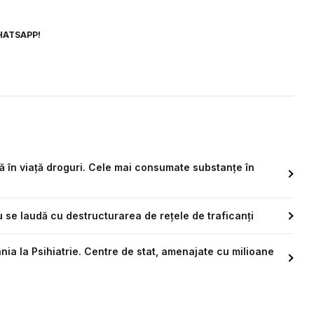
HATSAPP!
ă în viaţă droguri. Cele mai consumate substanțe în
u se laudă cu destructurarea de rețele de traficanți
a la Psihiatrie. Centre de stat, amenajate cu milioane