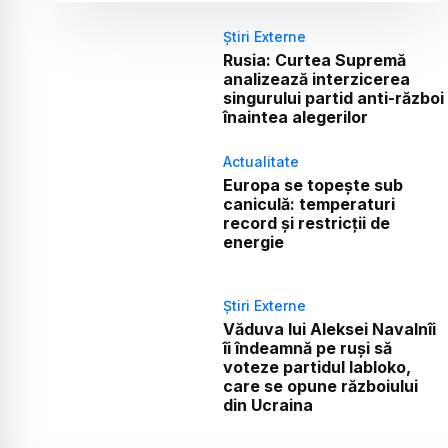
Știri Externe
Rusia: Curtea Supremă
analizează interzicerea
singurului partid anti-război
înaintea alegerilor
Actualitate
Europa se topește sub
caniculă: temperaturi
record și restricții de
energie
Știri Externe
Văduva lui Aleksei Navalnîi
îi îndeamnă pe ruși să
voteze partidul Iabloko,
care se opune războiului
din Ucraina