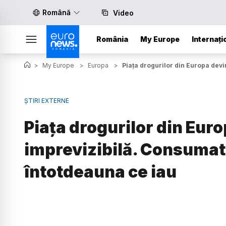
Română
Video
România
My Europe
Internați
>
My Europe
>
Europa
>
Piața drogurilor din Europa devi
ȘTIRI EXTERNE
Piața drogurilor din Euro
imprevizibilă. Consumator
întotdeauna ce iau