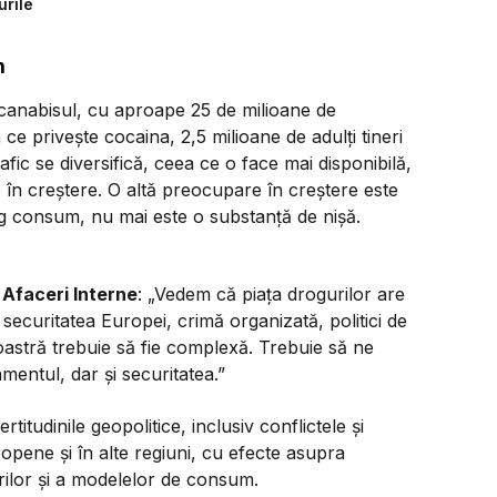
urile
m
canabisul, cu aproape 25 de milioane de
e privește cocaina, 2,5 milioane de adulți tineri
ic se diversifică, ceea ce o face mai disponibilă,
e în creștere. O altă preocupare în creștere este
g consum, nu mai este o substanță de nișă.
Afaceri Interne
: „Vedem că piața drogurilor are
securitatea Europei, crimă organizată, politici de
oastră trebuie să fie complexă. Trebuie să ne
entul, dar și securitatea.”
ertitudinile geopolitice, inclusiv conflictele și
ropene și în alte regiuni, cu efecte asupra
rilor și a modelelor de consum.