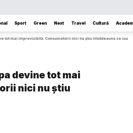
onal
Sport
Green
Next
Travel
Cultură
Academ
ne tot mai imprevizibilă. Consumatorii nici nu știu întotdeauna ce iau
pa devine tot mai
ii nici nu știu