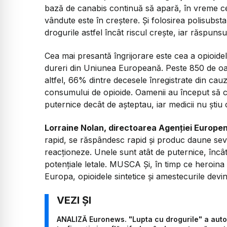
bază de canabis continuă să apară, în vreme ce 
vândute este în creștere. Și folosirea polisub
drogurile astfel încât riscul crește, iar răspuns
Cea mai presantă îngrijorare este cea a opioidel
dureri din Uniunea Europeană. Peste 850 de oa
altfel, 66% dintre decesele înregistrate din cau
consumului de opioide. Oamenii au început să 
puternice decât de așteptau, iar medicii nu știu
Lorraine Nolan, directoarea Agenției Europe
rapid, se răspândesc rapid și produc daune seve
reacționeze. Unele sunt atât de puternice, înc
potențiale letale. MUSCA Și, în timp ce heroina
Europa, opioidele sintetice și amestecurile devi
ANALIZĂ Euronews. "Lupta cu drogurile" a autor