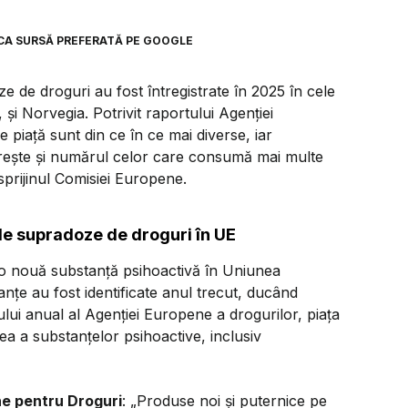
CA SURSĂ PREFERATĂ PE GOOGLE
 de droguri au fost întregistrate în 2025 în cele
 și Norvegia. Potrivit raportului Agenției
piață sunt din ce în ce mai diverse, iar
 Crește și numărul celor care consumă mai multe
 sprijinul Comisiei Europene.
de supradoze de droguri în UE
 o nouă substanță psihoactivă în Uniunea
nțe au fost identificate anul trecut, ducând
lui anual al Agenției Europene a drogurilor, piața
cea a substanțelor psihoactive, inclusiv
ne pentru Droguri
: „Produse noi și puternice pe