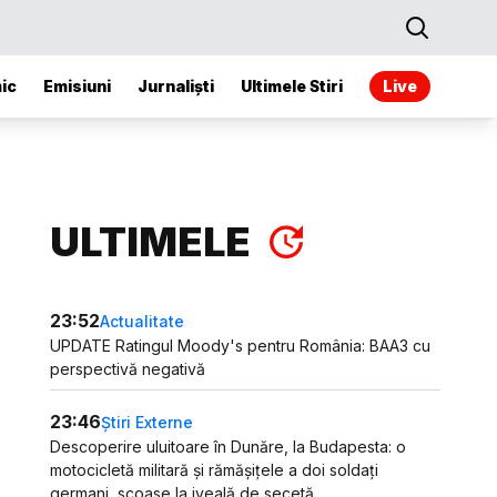
ic
Emisiuni
Jurnaliști
Ultimele Stiri
Live
ULTIMELE
23:52
Actualitate
UPDATE Ratingul Moody's pentru România: BAA3 cu
perspectivă negativă
23:46
Știri Externe
Descoperire uluitoare în Dunăre, la Budapesta: o
motocicletă militară și rămășițele a doi soldați
germani, scoase la iveală de secetă