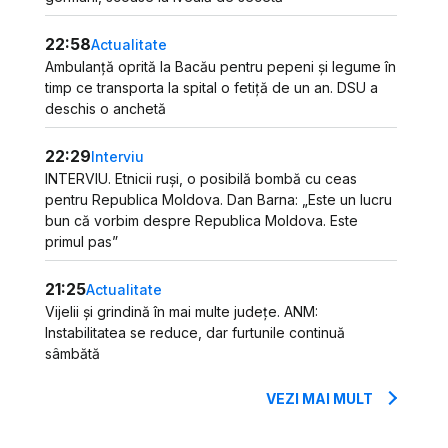
22:58
Actualitate
Ambulanță oprită la Bacău pentru pepeni și legume în
timp ce transporta la spital o fetiță de un an. DSU a
deschis o anchetă
22:29
Interviu
INTERVIU. Etnicii ruși, o posibilă bombă cu ceas
pentru Republica Moldova. Dan Barna: „Este un lucru
bun că vorbim despre Republica Moldova. Este
primul pas”
21:25
Actualitate
Vijelii și grindină în mai multe județe. ANM:
Instabilitatea se reduce, dar furtunile continuă
sâmbătă
VEZI MAI MULT