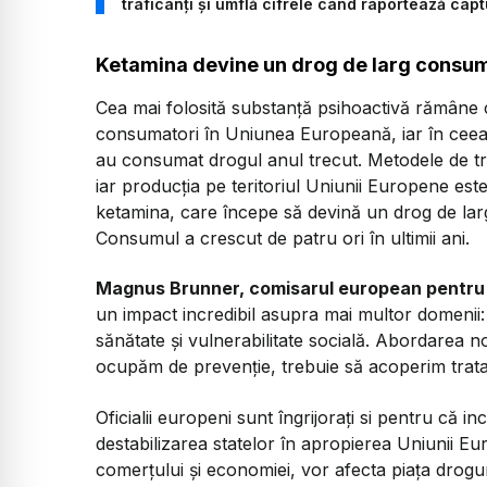
traficanți și umflă cifrele când raportează capt
Ketamina devine un drog de larg consu
Cea mai folosită substanță psihoactivă rămâne 
consumatori în Uniunea Europeană, iar în ceea c
au consumat drogul anul trecut. Metodele de traf
iar producția pe teritoriul Uniunii Europene est
ketamina, care începe să devină un drog de lar
Consumul a crescut de patru ori în ultimii ani.
Magnus Brunner, comisarul european pentru 
un impact incredibil asupra mai multor domenii: 
sănătate și vulnerabilitate socială. Abordarea n
ocupăm de prevenție, trebuie să acoperim tratam
Oficialii europeni sunt îngrijorați si pentru că inc
destabilizarea statelor în apropierea Uniunii Eu
comerțului și economiei, vor afecta piața drogu