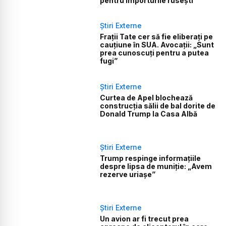
pentru importurile rusești
Știri Externe
Frații Tate cer să fie eliberați pe
cauțiune în SUA. Avocații: „Sunt
prea cunoscuți pentru a putea
fugi”
Știri Externe
Curtea de Apel blochează
construcția sălii de bal dorite de
Donald Trump la Casa Albă
Știri Externe
Trump respinge informațiile
despre lipsa de muniție: „Avem
rezerve uriașe”
Știri Externe
Un avion ar fi trecut prea