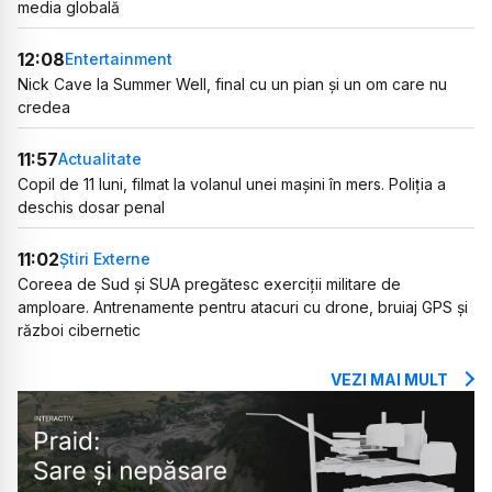
media globală
12:08
Entertainment
Nick Cave la Summer Well, final cu un pian și un om care nu
credea
11:57
Actualitate
Copil de 11 luni, filmat la volanul unei mașini în mers. Poliția a
deschis dosar penal
11:02
Știri Externe
Coreea de Sud și SUA pregătesc exerciții militare de
amploare. Antrenamente pentru atacuri cu drone, bruiaj GPS și
război cibernetic
VEZI MAI MULT