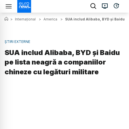
>
Internațional
>
America
>
SUA includ Alibaba, BYD și Baidu pe
ȘTIRI EXTERNE
SUA includ Alibaba, BYD și Baidu
pe lista neagră a companiilor
chineze cu legături militare