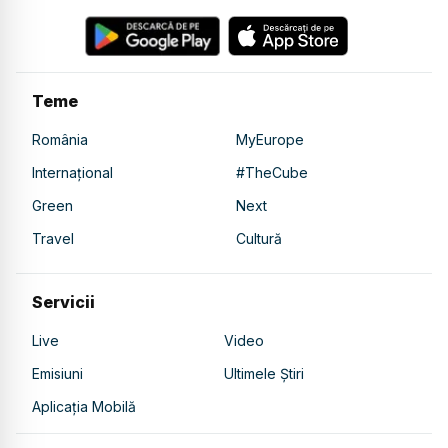
Teme
România
MyEurope
Internațional
#TheCube
Green
Next
Travel
Cultură
Servicii
Live
Video
Emisiuni
Ultimele Știri
Aplicația Mobilă