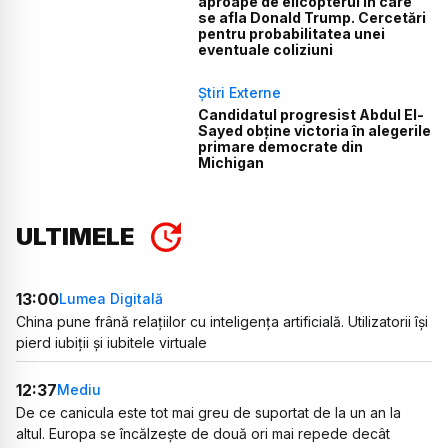
aproape de elicopterul în care
se afla Donald Trump. Cercetări
pentru probabilitatea unei
eventuale coliziuni
Știri Externe
Candidatul progresist Abdul El-
Sayed obține victoria în alegerile
primare democrate din
Michigan
ULTIMELE
13:00
Lumea Digitală
China pune frână relațiilor cu inteligența artificială. Utilizatorii își
pierd iubiții și iubitele virtuale
12:37
Mediu
De ce canicula este tot mai greu de suportat de la un an la
altul. Europa se încălzește de două ori mai repede decât