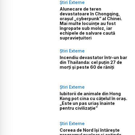
Știri Externe
Alunecare de teren
devastatoare în Chongqing,
orașul „cyberpunk” al Chinei.
Mai multe locuințe au fost
îngropate sub moloz, iar
echipele de salvare caută
supraviețuitori
Știri Externe
Incendiu devastator într-un bar
din Thailanda: cel puțin 27 de
morți și peste 60 de răniți
Știri Externe
Iubitorii de animale din Hong
Kong pot cina cu cățelul în oraș.
„Este un pas uriaș înainte
pentru civilizație”
Știri Externe
Coreea de Nord își întărește
programul nuclear și extinde