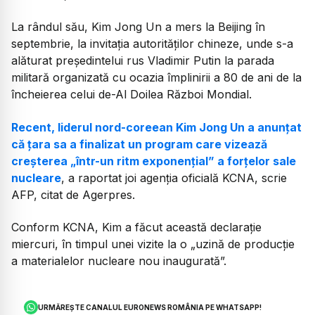
La rândul său, Kim Jong Un a mers la Beijing în
septembrie, la invitația autorităților chineze, unde s-a
alăturat președintelui rus Vladimir Putin la parada
militară organizată cu ocazia împlinirii a 80 de ani de la
încheierea celui de-Al Doilea Război Mondial.
Recent, liderul nord-coreean Kim Jong Un a anunțat
că țara sa a finalizat un program care vizează
creșterea „într-un ritm exponențial” a forțelor sale
nucleare
, a raportat joi agenția oficială KCNA, scrie
AFP, citat de Agerpres.
Conform KCNA, Kim a făcut această declarație
miercuri, în timpul unei vizite la o „uzină de producție
a materialelor nucleare nou inaugurată”.
URMĂREȘTE CANALUL EURONEWS ROMÂNIA PE WHATSAPP!