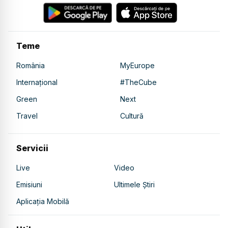
Teme
România
MyEurope
Internațional
#TheCube
Green
Next
Travel
Cultură
Servicii
Live
Video
Emisiuni
Ultimele Știri
Aplicația Mobilă