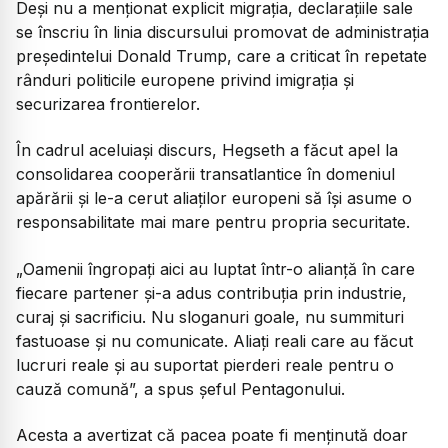
Deși nu a menționat explicit migrația, declarațiile sale
se înscriu în linia discursului promovat de administrația
președintelui Donald Trump, care a criticat în repetate
rânduri politicile europene privind imigrația și
securizarea frontierelor.
În cadrul aceluiași discurs, Hegseth a făcut apel la
consolidarea cooperării transatlantice în domeniul
apărării și le-a cerut aliaților europeni să își asume o
responsabilitate mai mare pentru propria securitate.
„Oamenii îngropați aici au luptat într-o alianță în care
fiecare partener și-a adus contribuția prin industrie,
curaj și sacrificiu. Nu sloganuri goale, nu summituri
fastuoase și nu comunicate. Aliați reali care au făcut
lucruri reale și au suportat pierderi reale pentru o
cauză comună”, a spus șeful Pentagonului.
Acesta a avertizat că pacea poate fi menținută doar