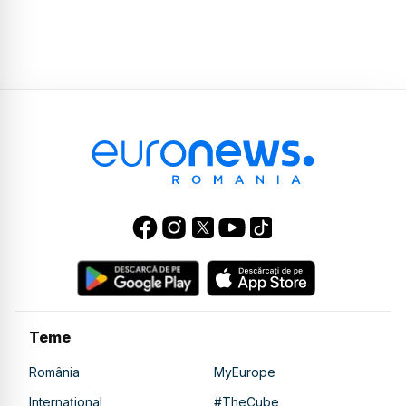
Teme
România
MyEurope
Internațional
#TheCube