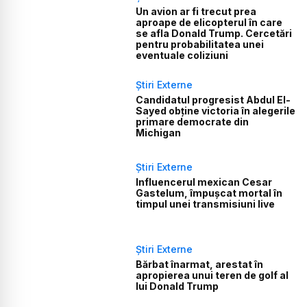
Un avion ar fi trecut prea
aproape de elicopterul în care
se afla Donald Trump. Cercetări
pentru probabilitatea unei
eventuale coliziuni
Știri Externe
Candidatul progresist Abdul El-
Sayed obține victoria în alegerile
primare democrate din
Michigan
Știri Externe
Influencerul mexican Cesar
Gastelum, împușcat mortal în
timpul unei transmisiuni live
Știri Externe
Bărbat înarmat, arestat în
apropierea unui teren de golf al
lui Donald Trump