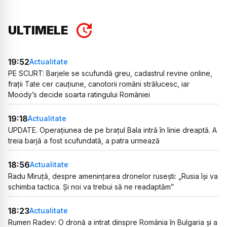
ULTIMELE
19:52
Actualitate
PE SCURT: Barjele se scufundă greu, cadastrul revine online,
frații Tate cer cauțiune, canotorii români strălucesc, iar
Moody’s decide soarta ratingului României
19:18
Actualitate
UPDATE. Operațiunea de pe brațul Bala intră în linie dreaptă. A
treia barjă a fost scufundată, a patra urmează
18:56
Actualitate
Radu Miruță, despre amenințarea dronelor rusești: „Rusia își va
schimba tactica. Și noi va trebui să ne readaptăm”
18:23
Actualitate
Rumen Radev: O dronă a intrat dinspre România în Bulgaria și a