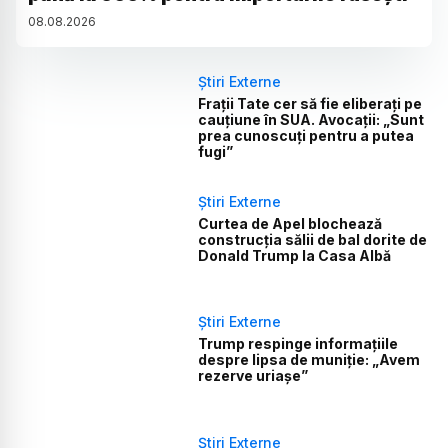
08
.
08
.
2026
Știri Externe
Frații Tate cer să fie eliberați pe
cauțiune în SUA. Avocații: „Sunt
prea cunoscuți pentru a putea
fugi”
Știri Externe
Curtea de Apel blochează
construcția sălii de bal dorite de
Donald Trump la Casa Albă
Știri Externe
Trump respinge informațiile
despre lipsa de muniție: „Avem
rezerve uriașe”
Știri Externe