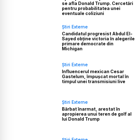
se afla Donald Trump. Cercetări
pentru probabilitatea unei
eventuale coliziuni
Știri Externe
Candidatul progresist Abdul El-
Sayed obține victoria în alegerile
primare democrate din
Michigan
Știri Externe
Influencerul mexican Cesar
Gastelum, împușcat mortal în
timpul unei transmisiuni live
Știri Externe
Bărbat înarmat, arestat în
apropierea unui teren de golf al
lui Donald Trump
Știri Externe