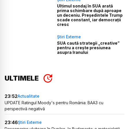
Ultimul sondaj în SUA arată
prima schimbare după aproape
un deceniu. Președintele Trump
scade constant, iar democrații
cresc
Știri Externe
SUA caută strategii „creative”
pentru a crește presiunea
asupra Iranului
ULTIMELE
23:52
Actualitate
UPDATE Ratingul Moody's pentru România: BAA3 cu
perspectivă negativă
23:46
Știri Externe
Descoperire uluitoare în Dunăre, la Budapesta: o motocicletă