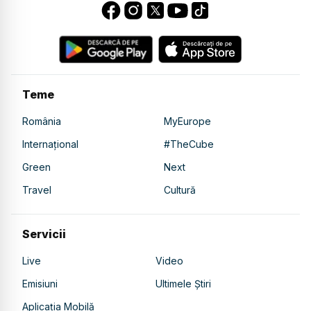
Teme
România
MyEurope
Internațional
#TheCube
Green
Next
Travel
Cultură
Servicii
Live
Video
Emisiuni
Ultimele Știri
Aplicația Mobilă