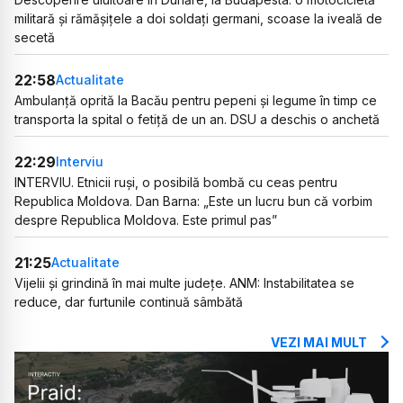
militară și rămășițele a doi soldați germani, scoase la iveală de
secetă
22:58
Actualitate
Ambulanță oprită la Bacău pentru pepeni și legume în timp ce
transporta la spital o fetiță de un an. DSU a deschis o anchetă
22:29
Interviu
INTERVIU. Etnicii ruși, o posibilă bombă cu ceas pentru
Republica Moldova. Dan Barna: „Este un lucru bun că vorbim
despre Republica Moldova. Este primul pas”
21:25
Actualitate
Vijelii și grindină în mai multe județe. ANM: Instabilitatea se
reduce, dar furtunile continuă sâmbătă
VEZI MAI MULT