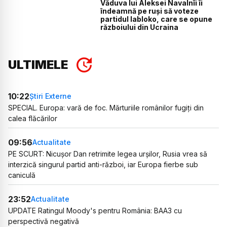
Văduva lui Aleksei Navalnîi îi
îndeamnă pe ruși să voteze
partidul Iabloko, care se opune
războiului din Ucraina
ULTIMELE
10:22
Știri Externe
SPECIAL. Europa: vară de foc. Mărturiile românilor fugiți din
calea flăcărilor
09:56
Actualitate
PE SCURT: Nicușor Dan retrimite legea urșilor, Rusia vrea să
interzică singurul partid anti-război, iar Europa fierbe sub
caniculă
23:52
Actualitate
UPDATE Ratingul Moody's pentru România: BAA3 cu
perspectivă negativă