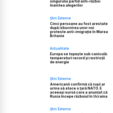
singurului partid anti-război
înaintea alegerilor
Știri Externe
Cinci persoane au fost arestate
după izbucnirea unor noi
proteste anti-imigrație în Marea
Britanie
Actualitate
Europa se topește sub caniculă:
temperaturi record și restricții
de energie
Știri Externe
Americanii confirmă că rușii ar
urma să atace o țară NATO. E
aceeași sursă care a anunțat că
Rusia începe războiul în Ucraina
Știri Externe