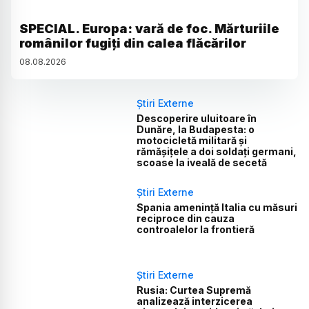
SPECIAL. Europa: vară de foc. Mărturiile
românilor fugiți din calea flăcărilor
08
.
08
.
2026
Știri Externe
Descoperire uluitoare în
Dunăre, la Budapesta: o
motocicletă militară și
rămășițele a doi soldați germani,
scoase la iveală de secetă
Știri Externe
Spania amenință Italia cu măsuri
reciproce din cauza
controalelor la frontieră
Știri Externe
Rusia: Curtea Supremă
analizează interzicerea