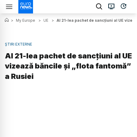
>
My Europe
>
UE
>
Al 21-lea pachet de sancțiuni al UE vizeaz
ȘTIRI EXTERNE
Al 21-lea pachet de sancțiuni al UE
vizează băncile și „flota fantomă”
a Rusiei