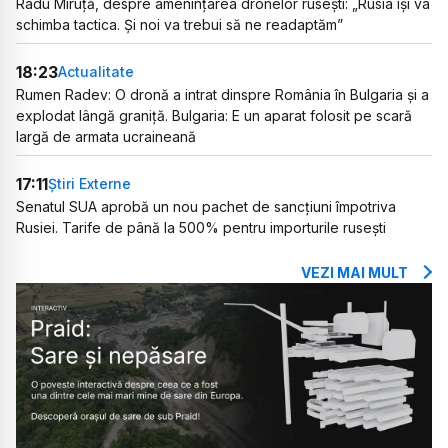
Radu Miruță, despre amenințarea dronelor rusești: „Rusia își va
schimba tactica. Și noi va trebui să ne readaptăm”
18:23
Actualitate
Rumen Radev: O dronă a intrat dinspre România în Bulgaria și a
explodat lângă graniță. Bulgaria: E un aparat folosit pe scară
largă de armata ucraineană
17:11
Știri Externe
Senatul SUA aprobă un nou pachet de sancțiuni împotriva
Rusiei. Tarife de până la 500% pentru importurile rusești
VEZI MAI MULT