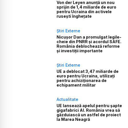
Von der Leyen anunță un nou
sprijin de 1,4 miliarde de euro
pentru Ucraina din activele
rusești înghețate
Știri Externe
Nicușor Dan a promulgat legile-
cheie din PNRR și acordul SAFE.
România deblochează reforme
și investiții importante
Știri Externe
UE a deblocat 3,47 miliarde de
euro pentru Ucraina, utilizați
pentru achiziționarea de
echipament militar
Actualitate
UE lansează apelul pentru șapte
gigafabrici AI. România vrea să
găzduiască un astfel de proiect
la Marea Neagră