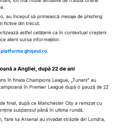
mâni, tot mai multe tentative de fraudă online
ce.
l.ro, au început să primească mesaje de phishing
 fictive din trecut.
tizează astfel cetățenii ca în contextual creșterii
ce atent sursa informațiilor.
 platforma ghișeul.ro
.
oană a Angliei, după 22 de ani
ns în finala Champions League, „Tunarii” au
u de campioană în Premier League după o pauză de 22
te de final, după ce Manchester City a remizat cu
enține suspansul până în ultima rundă.
fanii lui Arsenal au invadat străzile din Londra,