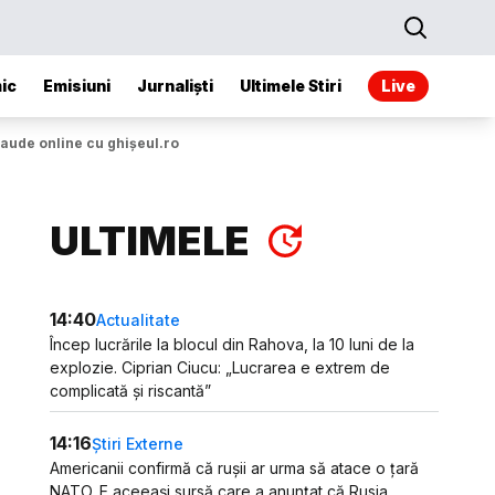
ic
Emisiuni
Jurnaliști
Ultimele Stiri
Live
aude online cu ghișeul.ro
ULTIMELE
14:40
Actualitate
Încep lucrările la blocul din Rahova, la 10 luni de la
explozie. Ciprian Ciucu: „Lucrarea e extrem de
complicată și riscantă”
14:16
Știri Externe
Americanii confirmă că rușii ar urma să atace o țară
NATO. E aceeași sursă care a anunțat că Rusia