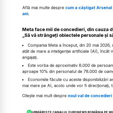
Află mai multe despre
cum a câștigat Arsenal 
ani
.
Meta face mii de concedieri, din cauza dez
„Să vă strângeți obiectele personale și s
Compania Meta a început, din 20 mai 2026, s
atât de mare a inteligenței artificiale (AI), încât
angajați.
Este vorba de aproximativ 8.000 de persoane
aproape 10% din personalul de 78.000 de oame
Economiile făcute cu aceste disponibilizări ar
mai mare pe AI, acolo unde vor fi direcționați, tr
Citește mai mult despre
noul val de concedier
URMĂREȘTE CANALUL EURONEWS ROMÂNIA PE W