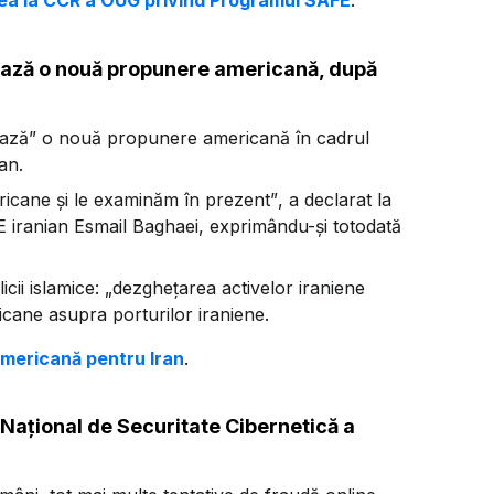
izarea la CCR a OUG privind Programul SAFE
.
ează o nouă propunere americană, după
nează” o nouă propunere americană în cadrul
an.
ricane și le examinăm în prezent”
, a declarat la
E iranian Esmail Baghaei, exprimându-și totodată
icii islamice:
„dezghețarea activelor iraniene
ricane asupra porturilor iraniene.
mericană pentru Iran
.
 Național de Securitate Cibernetică a