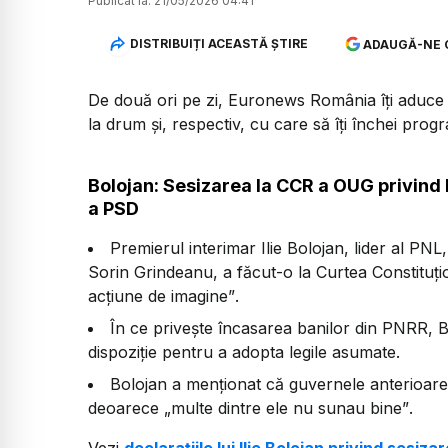
Publicat la:
21/05/2026 04:41
DISTRIBUIȚI ACEASTĂ ȘTIRE
ADAUGĂ-NE 
De două ori pe zi, Euronews România îți aduce u
la drum și, respectiv, cu care să îți închei prog
Bolojan: Sesizarea la CCR a OUG privind
a PSD
Premierul interimar Ilie Bolojan, lider al PN
Sorin Grindeanu, a făcut-o la Curtea Constituț
acțiune de imagine”
.
În ce privește încasarea banilor din PNRR, B
dispoziție pentru a adopta legile asumate.
Bolojan a menționat că guvernele anterioar
deoarece
„multe dintre ele nu sunau bine”
.