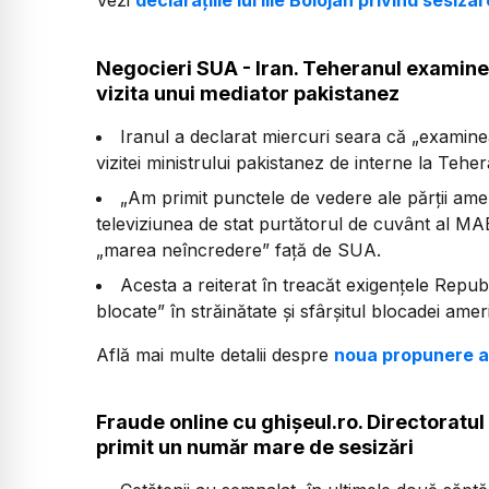
Vezi
declarațiile lui Ilie Bolojan privind ses
Negocieri SUA - Iran. Teheranul examin
vizita unui mediator pakistanez
Iranul a declarat miercuri seara că „exami
vizitei ministrului pakistanez de interne la Teher
„Am primit punctele de vedere ale părții ame
televiziunea de stat purtătorul de cuvânt al MA
„marea neîncredere”
față de SUA.
Acesta a reiterat în treacăt exigențele Republ
blocate”
în străinătate și sfârșitul blocadei ame
Află mai multe detalii despre
noua propunere a
Fraude online cu ghișeul.ro. Directoratul
primit un număr mare de sesizări