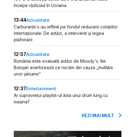
începe războiul în Ucraina
13:44
Actualitate
Carburanții s-au ieftinit pe fondul reducerii cotațiilor
internaționale. De astăzi, a intervenit și legea
plafonării
12:57
Actualitate
România este evaluată astăzi de Moody's. Ilie
Bolojan avertizează ce riscăm din cauza „mutilării
unor jaloane”
12:37
Entertainment
Ar supraviețui playlist-ul ăsta unui drum lung cu
mașina?
VEZI MAI MULT