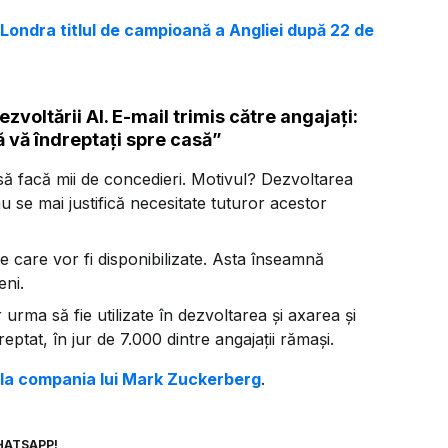
Londra titlul de campioană a Angliei după 22 de
voltării AI. E-mail trimis către angajați:
ă vă îndreptați spre casă”
ă facă mii de concedieri. Motivul? Dezvoltarea
 nu se mai justifică necesitate tuturor acestor
 care vor fi disponibilizate. Asta înseamnă
ni.
 urma să fie utilizate în dezvoltarea și axarea și
eptat, în jur de 7.000 dintre angajații rămași.
i la compania lui Mark Zuckerberg
.
HATSAPP!