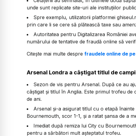
Cetățenii au semnalat, în ultimele două săptă
unde sunt replicate site-uri ale instituțiilor publi
Spre exemplu, utilizatorii platformei ghiseu
prin care li se cere să plătească taxe sau amenzi
Autoritatea pentru Digitalizarea României aver
numărului de tentative de fraudă online să verifi
Citește mai multe despre
fraudele online de pe
Arsenal Londra a câștigat titlul de campi
Sezon de vis pentru Arsenal. După ce au aju
câștigat și titlul în Anglia. Este primul trofe
de ani.
Arsenal și-a asigurat titlul cu o etapă înain
Bournemouth, scor 1-1, și a ratat șansa de a m
Imediat după remiza lui City cu Bournemouth, 
pentru a sărbători mult așteptatul trofeu.