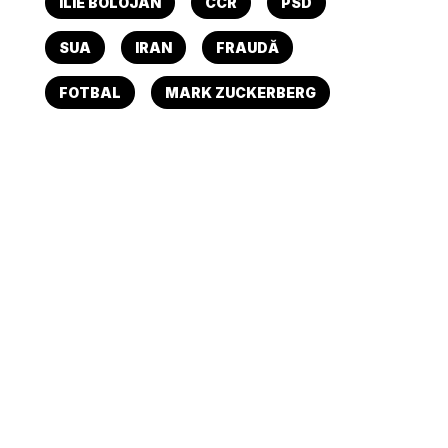
ILIE BOLOJAN
CCR
PSD
SUA
IRAN
FRAUDĂ
FOTBAL
MARK ZUCKERBERG