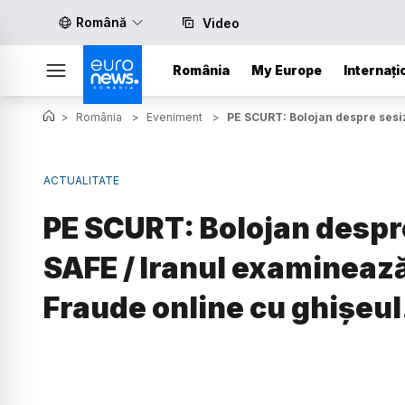
Română
Video
România
My Europe
Internați
>
România
>
Eveniment
>
PE SCURT: Bolojan despre sesiz
ACTUALITATE
PE SCURT: Bolojan despr
SAFE / Iranul examineaz
Fraude online cu ghișeul