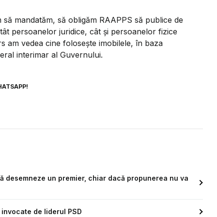
em să mandatăm, să obligăm RAAPPS să publice de
tât persoanelor juridice, cât și persoanelor fizice
ers am vedea cine folosește imobilele, în baza
eral interimar al Guvernului.
HATSAPP!
: să desemneze un premier, chiar dacă propunerea nu va
invocate de liderul PSD