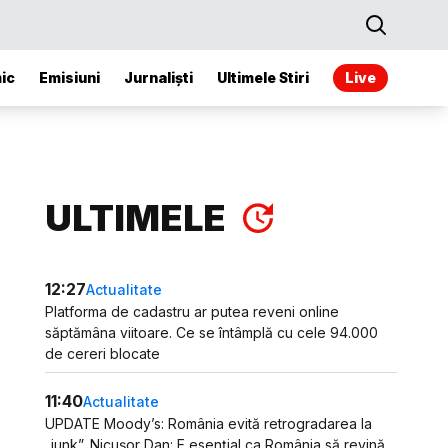
ic
Emisiuni
Jurnaliști
Ultimele Stiri
Live
ULTIMELE
12:27
Actualitate
Platforma de cadastru ar putea reveni online
săptămâna viitoare. Ce se întâmplă cu cele 94.000
de cereri blocate
11:40
Actualitate
UPDATE Moody’s: România evită retrogradarea la
„junk”. Nicușor Dan: E esențial ca România să revină