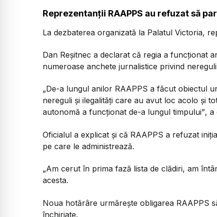
Reprezentanții RAAPPS au refuzat să par
La dezbaterea organizată la Palatul Victoria, r
Dan Reșitnec a declarat că regia a funcționat an
numeroase anchete jurnalistice privind nereguli și
„De-a lungul anilor RAAPPS a făcut obiectul unor
nereguli și ilegalități care au avut loc acolo și 
autonomă a funcționat de-a lungul timpului”
, a
Oficialul a explicat și că RAAPPS a refuzat iniția
pe care le administrează.
„Am cerut în prima fază lista de clădiri, am întâ
acesta.
Noua hotărâre urmărește obligarea RAAPPS să pu
închiriate.