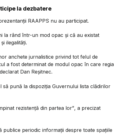
ticipe la dezbatere
eprezentanții RAAPPS nu au participat.
i la rând într-un mod opac și că au existat
 ilegalități.
 anchete jurnalistice privind tot felul de
totul a fost determinat de modul opac în care regia
 declarat Dan Reșitnec.
l să pună la dispoziția Guvernului lista clădirilor
mpinat rezistență din partea lor”
, a precizat
blice periodic informații despre toate spațiile