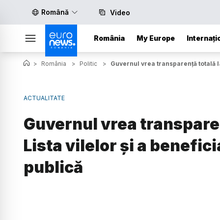
Română
Video
România
My Europe
Internați
>
România
>
Politic
>
Guvernul vrea transparență totală l
ACTUALITATE
Guvernul vrea transpare
Lista vilelor și a benefic
publică