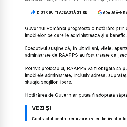
Publicat la:
20/05/2026 18:45
•
Actualizat la:
20/05/2026 18:00
DISTRIBUIȚI ACEASTĂ ȘTIRE
ADAUGĂ-NE 
Guvernul României pregătește o hotărâre prin c
imobilelor pe care le administrează și a benefici
Executivul susține că, în ultimii ani, vilele, apar
administrate de RAAPPS au fost tratate ca „secr
Potrivit proiectului, RAAPPS va fi obligată să p
imobilele administrate, inclusiv adresa, suprafața,
situația spațiilor libere.
Hotărârea de Guvern ar putea fi adoptată săptă
Contractul pentru renovarea vilei din Aviatorilo