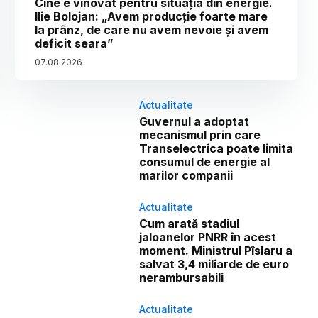
Cine e vinovat pentru situația din energie.
Ilie Bolojan: „Avem producție foarte mare
la prânz, de care nu avem nevoie și avem
deficit seara”
07
.
08
.
2026
Actualitate
Guvernul a adoptat
mecanismul prin care
Transelectrica poate limita
consumul de energie al
marilor companii
Actualitate
Cum arată stadiul
jaloanelor PNRR în acest
moment. Ministrul Pîslaru a
salvat 3,4 miliarde de euro
nerambursabili
Actualitate