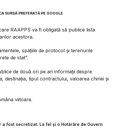
CA SURSĂ PREFERATĂ PE GOOGLE
are RAAPPS va fi obligată să publice lista
arilor acestora.
tamentele, spațiile de protocol și terenurile
ete de stat”.
ublice de două ori pe an informații despre
 destinația, tipul contractului, valoarea chiriei și
mâna viitoare.
r a fost secretizat. La fel și o Hotărâre de Guvern