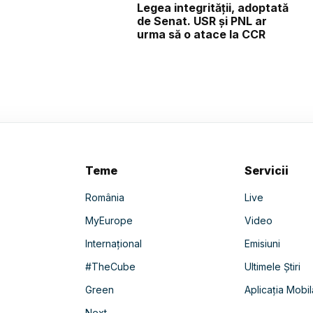
Legea integrității, adoptată
de Senat. USR și PNL ar
urma să o atace la CCR
Teme
Servicii
România
Live
MyEurope
Video
Internațional
Emisiuni
#TheCube
Ultimele Știri
Green
Aplicația Mobil
Next