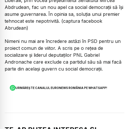
Liberalii, prin vocea președintelui Senatului Mircea
Abdrudean, fac un nou apel ca social democrații să își
asume guvernarea. În opinia sa, soluția unui premier
tehnocat este nepotrivită. (captura facebook
Abrudean)
Nimeni nu mai are încredere astăzi în PSD pentru un
proiect comun de viitor. A scris pe o rețea de
socializare și liderul deputaților PNL Gabriel
Andronache care exclude ca partidul său să mai facă
parte din același guvern cu social democrații.
URMĂREȘTE CANALUL EURONEWS ROMÂNIA PE WHATSAPP!