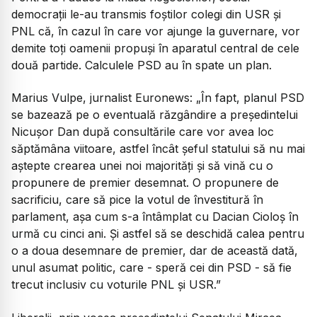
democrații le-au transmis foștilor colegi din USR și
PNL că, în cazul în care vor ajunge la guvernare, vor
demite toți oamenii propuși în aparatul central de cele
două partide. Calculele PSD au în spate un plan.
Marius Vulpe, jurnalist Euronews:
„În fapt, planul PSD
se bazează pe o eventuală răzgândire a președintelui
Nicușor Dan după consultările care vor avea loc
săptămâna viitoare, astfel încât șeful statului să nu mai
aștepte crearea unei noi majorități și să vină cu o
propunere de premier desemnat. O propunere de
sacrificiu, care să pice la votul de învestitură în
parlament, așa cum s-a întâmplat cu Dacian Cioloș în
urmă cu cinci ani. Și astfel să se deschidă calea pentru
o a doua desemnare de premier, dar de această dată,
unul asumat politic, care - speră cei din PSD - să fie
trecut inclusiv cu voturile PNL și USR.”