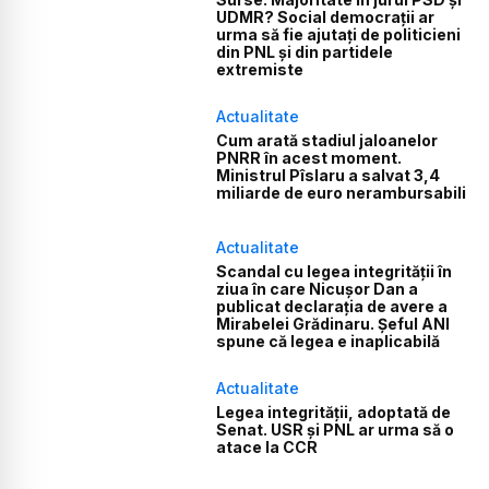
UDMR? Social democrații ar
urma să fie ajutați de politicieni
din PNL și din partidele
extremiste
Actualitate
Cum arată stadiul jaloanelor
PNRR în acest moment.
Ministrul Pîslaru a salvat 3,4
miliarde de euro nerambursabili
Actualitate
Scandal cu legea integrității în
ziua în care Nicușor Dan a
publicat declarația de avere a
Mirabelei Grădinaru. Șeful ANI
spune că legea e inaplicabilă
Actualitate
Legea integrității, adoptată de
Senat. USR și PNL ar urma să o
atace la CCR