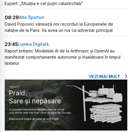
Expert: „Situația e cel puțin catastrofală”
08:29
Alte Sporturi
David Popovici vânează noi recorduri la Europenele de
natație de la Paris. Va avea un rus ca adversar principal
23:45
Lumea Digitală
Raport britanic: Modelele AI de la Anthropic și OpenAI au
manifestat comportamente autonome și înșelătoare în timpul
testelor
VEZI MAI MULT