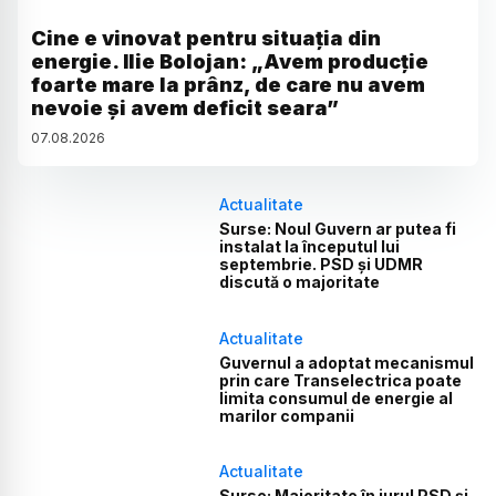
Cine e vinovat pentru situația din
energie. Ilie Bolojan: „Avem producție
foarte mare la prânz, de care nu avem
nevoie și avem deficit seara”
07
.
08
.
2026
Actualitate
Surse: Noul Guvern ar putea fi
instalat la începutul lui
septembrie. PSD și UDMR
discută o majoritate
Actualitate
Guvernul a adoptat mecanismul
prin care Transelectrica poate
limita consumul de energie al
marilor companii
Actualitate
Surse: Majoritate în jurul PSD și