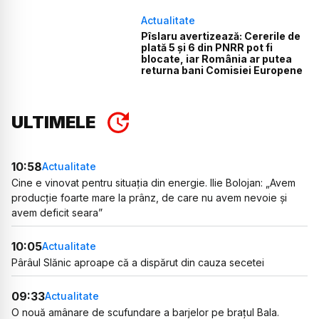
Actualitate
Pîslaru avertizează: Cererile de
plată 5 și 6 din PNRR pot fi
blocate, iar România ar putea
returna bani Comisiei Europene
ULTIMELE
10:58
Actualitate
Cine e vinovat pentru situația din energie. Ilie Bolojan: „Avem
producție foarte mare la prânz, de care nu avem nevoie și
avem deficit seara”
10:05
Actualitate
Pârâul Slănic aproape că a dispărut din cauza secetei
09:33
Actualitate
O nouă amânare de scufundare a barjelor pe brațul Bala.