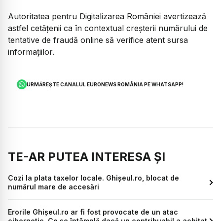
Autoritatea pentru Digitalizarea României avertizează
astfel cetățenii ca în contextual creșterii numărului de
tentative de fraudă online să verifice atent sursa
informațiilor.
URMĂREȘTE CANALUL EURONEWS ROMÂNIA PE WHATSAPP!
TE-AR PUTEA INTERESA ȘI
Cozi la plata taxelor locale. Ghișeul.ro, blocat de
numărul mare de accesări
Erorile Ghișeul.ro ar fi fost provocate de un atac
cibernetic. Ce se întâmplă dacă un contribuabil a achitat