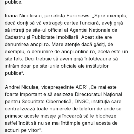
publice.
Ioana Nicolescu, jurnalistă Euronews:
„Spre exemplu,
dacă doriți să vă extrageți cartea funciară, aveți grijă
să intrați pe site-ul official al Agenției Naționale de
Cadastru și Publicitate Imobiliară. Acest site are
denumirea ancpi.ro. Mare atenție dacă găsiți, de
exemplu, o denumire de ancpi.online.ro, acela este un
site fals. Deci trebuie să avem grijă întotdeauna să
intrăm doar pe site-urile oficiale ale instituțiilor
publice”.
Andrei Niculae, vicepreședinte ADR:
„Ce mai este
foarte important e să sesizeze Directoratul Național
pentru Securitate Cibernetică, DNSC, instituția care
centralizează toate numerele de telefon de unde se
primesc aceste mesaje și încearcă să le blocheze
astfel încât să nu se mai întâmple genul acesta de
acțiuni pe viitor".