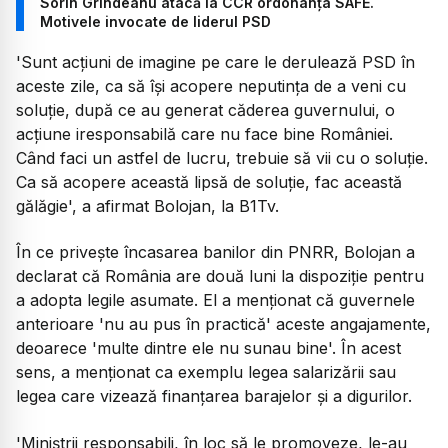
Sorin Grindeanu atacă la CCR ordonanța SAFE.
Motivele invocate de liderul PSD
'Sunt acțiuni de imagine pe care le derulează PSD în
aceste zile, ca să își acopere neputința de a veni cu
soluție, după ce au generat căderea guvernului, o
acțiune iresponsabilă care nu face bine României.
Când faci un astfel de lucru, trebuie să vii cu o soluție.
Ca să acopere această lipsă de soluție, fac această
gălăgie', a afirmat Bolojan, la B1Tv.
În ce privește încasarea banilor din PNRR, Bolojan a
declarat că România are două luni la dispoziție pentru
a adopta legile asumate. El a menționat că guvernele
anterioare 'nu au pus în practică' aceste angajamente,
deoarece 'multe dintre ele nu sunau bine'. În acest
sens, a menționat ca exemplu legea salarizării sau
legea care vizează finanțarea barajelor și a digurilor.
'Miniștrii responsabili, în loc să le promoveze, le-au