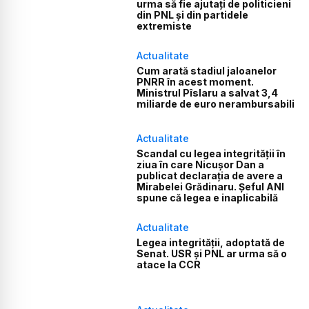
urma să fie ajutați de politicieni
din PNL și din partidele
extremiste
Actualitate
Cum arată stadiul jaloanelor
PNRR în acest moment.
Ministrul Pîslaru a salvat 3,4
miliarde de euro nerambursabili
Actualitate
Scandal cu legea integrității în
ziua în care Nicușor Dan a
publicat declarația de avere a
Mirabelei Grădinaru. Șeful ANI
spune că legea e inaplicabilă
Actualitate
Legea integrității, adoptată de
Senat. USR și PNL ar urma să o
atace la CCR