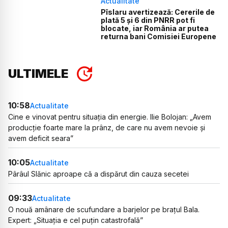
Actualitate
Pîslaru avertizează: Cererile de
plată 5 și 6 din PNRR pot fi
blocate, iar România ar putea
returna bani Comisiei Europene
ULTIMELE
10:58
Actualitate
Cine e vinovat pentru situația din energie. Ilie Bolojan: „Avem
producție foarte mare la prânz, de care nu avem nevoie și
avem deficit seara”
10:05
Actualitate
Pârâul Slănic aproape că a dispărut din cauza secetei
09:33
Actualitate
O nouă amânare de scufundare a barjelor pe brațul Bala.
Expert: „Situația e cel puțin catastrofală”