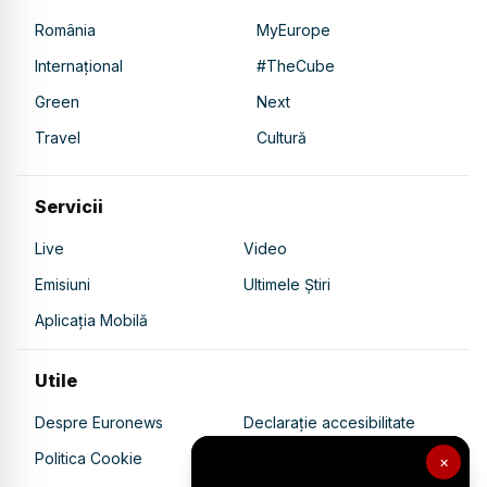
România
MyEurope
Internațional
#TheCube
Green
Next
Travel
Cultură
Servicii
Live
Video
Emisiuni
Ultimele Știri
Aplicația Mobilă
Utile
Despre Euronews
Declarație accesibilitate
Politica Cookie
Politica de confidențialitate
×