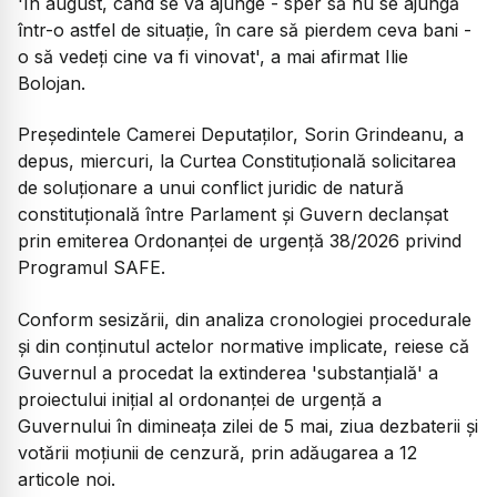
'În august, când se va ajunge - sper să nu se ajungă
într-o astfel de situație, în care să pierdem ceva bani -
o să vedeți cine va fi vinovat', a mai afirmat Ilie
Bolojan.
Președintele Camerei Deputaților, Sorin Grindeanu, a
depus, miercuri, la Curtea Constituțională solicitarea
de soluționare a unui conflict juridic de natură
constituțională între Parlament și Guvern declanșat
prin emiterea Ordonanței de urgență 38/2026 privind
Programul SAFE.
Conform sesizării, din analiza cronologiei procedurale
și din conținutul actelor normative implicate, reiese că
Guvernul a procedat la extinderea 'substanțială' a
proiectului inițial al ordonanței de urgență a
Guvernului în dimineața zilei de 5 mai, ziua dezbaterii și
votării moțiunii de cenzură, prin adăugarea a 12
articole noi.