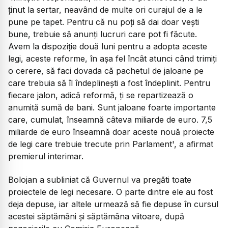
ținut la sertar, neavând de multe ori curajul de a le
pune pe tapet. Pentru că nu poți să dai doar vești
bune, trebuie să anunți lucruri care pot fi făcute.
Avem la dispoziție două luni pentru a adopta aceste
legi, aceste reforme, în așa fel încât atunci când trimiți
o cerere, să faci dovada că pachetul de jaloane pe
care trebuia să îl îndeplinești a fost îndeplinit. Pentru
fiecare jalon, adică reformă, ți se repartizează o
anumită sumă de bani. Sunt jaloane foarte importante
care, cumulat, înseamnă câteva miliarde de euro. 7,5
miliarde de euro înseamnă doar aceste nouă proiecte
de legi care trebuie trecute prin Parlament', a afirmat
premierul interimar.
Bolojan a subliniat că Guvernul va pregăti toate
proiectele de legi necesare. O parte dintre ele au fost
deja depuse, iar altele urmează să fie depuse în cursul
acestei săptămâni și săptămâna viitoare, după