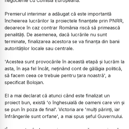
negocierile cu Comisia Europeană.
Premierul interimar a adăugat că este importantă
încheierea lucrărilor la proiectele finanțate prin PNRR,
deoarece în caz contrar România riscă să primească
penalități. De asemenea, dacă lucrările nu sunt
terminate, finalizarea acestora se va finanța din banii
autorităților locale sau centrale.
'Acestea sunt provocările în această etapă și lucrăm la
asta, în așa fel încât, neținând cont de gălăgia politică,
să facem ceea ce trebuie pentru țara noastră', a
specificat Bolojan.
El a mai declarat că atunci când este finalizat un
proiect bun, există 'o înghesuială de oameni care vin și
se pun în poza de final'. Victoria are 'mulți părinți, iar
înfrângerile sunt orfane', a mai spus șeful Guvernului.