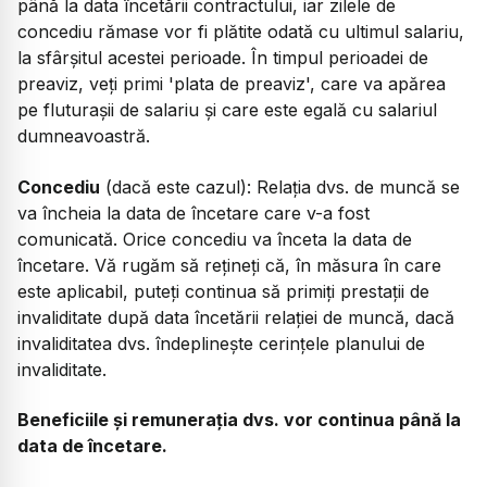
până la data încetării contractului, iar zilele de
concediu rămase vor fi plătite odată cu ultimul salariu,
la sfârșitul acestei perioade. În timpul perioadei de
preaviz, veți primi 'plata de preaviz', care va apărea
pe fluturașii de salariu și care este egală cu salariul
dumneavoastră.
Concediu
(dacă este cazul): Relația dvs. de muncă se
va încheia la data de încetare care v-a fost
comunicată. Orice concediu va înceta la data de
încetare. Vă rugăm să rețineți că, în măsura în care
este aplicabil, puteți continua să primiți prestații de
invaliditate după data încetării relației de muncă, dacă
invaliditatea dvs. îndeplinește cerințele planului de
invaliditate.
Beneficiile și remunerația dvs. vor continua până la
data de încetare.