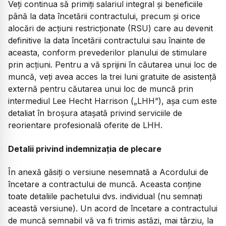
Veți continua să primiți salariul integral și beneficiile
până la data încetării contractului, precum și orice
alocări de acțiuni restricționate (RSU) care au devenit
definitive la data încetării contractului sau înainte de
aceasta, conform prevederilor planului de stimulare
prin acțiuni. Pentru a vă sprijini în căutarea unui loc de
muncă, veți avea acces la trei luni gratuite de asistență
externă pentru căutarea unui loc de muncă prin
intermediul Lee Hecht Harrison („LHH”), așa cum este
detaliat în broșura atașată privind serviciile de
reorientare profesională oferite de LHH.
Detalii privind indemnizația de plecare
În anexă găsiți o versiune nesemnată a Acordului de
încetare a contractului de muncă. Aceasta conține
toate detaliile pachetului dvs. individual (nu semnați
această versiune). Un acord de încetare a contractului
de muncă semnabil vă va fi trimis astăzi, mai târziu, la