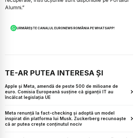
recuperate, instrucțiunile sunt disponibile pe Portalul
Alumni.”
URMĂREȘTE CANALUL EURONEWS ROMÂNIA PE WHATSAPP!
TE-AR PUTEA INTERESA ȘI
Apple și Meta, amendă de peste 500 de milioane de
euro. Comisia Europeană susține că giganții IT au
încălcat legislația UE
Meta renunță la fact-checking și adoptă un model
inspirat din platforma lui Musk. Zuckerberg recunoaște
că ar putea crește conținutul nociv