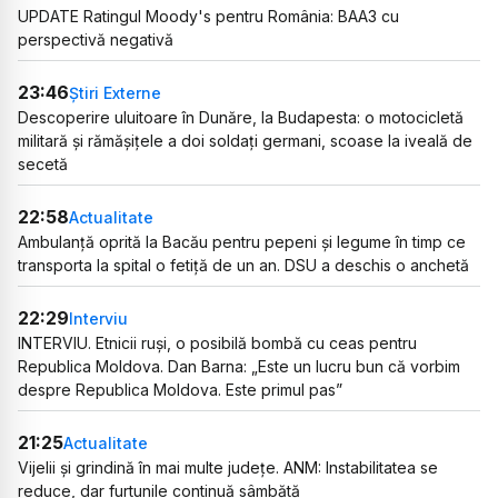
UPDATE Ratingul Moody's pentru România: BAA3 cu
perspectivă negativă
23:46
Știri Externe
Descoperire uluitoare în Dunăre, la Budapesta: o motocicletă
militară și rămășițele a doi soldați germani, scoase la iveală de
secetă
22:58
Actualitate
Ambulanță oprită la Bacău pentru pepeni și legume în timp ce
transporta la spital o fetiță de un an. DSU a deschis o anchetă
22:29
Interviu
INTERVIU. Etnicii ruși, o posibilă bombă cu ceas pentru
Republica Moldova. Dan Barna: „Este un lucru bun că vorbim
despre Republica Moldova. Este primul pas”
21:25
Actualitate
Vijelii și grindină în mai multe județe. ANM: Instabilitatea se
reduce, dar furtunile continuă sâmbătă