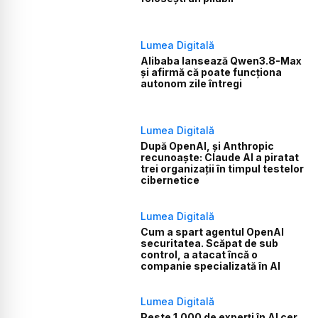
Lumea Digitală
Alibaba lansează Qwen3.8-Max
și afirmă că poate funcționa
autonom zile întregi
Lumea Digitală
După OpenAI, și Anthropic
recunoaște: Claude AI a piratat
trei organizații în timpul testelor
cibernetice
Lumea Digitală
Cum a spart agentul OpenAI
securitatea. Scăpat de sub
control, a atacat încă o
companie specializată în AI
Lumea Digitală
Peste 1.000 de experți în AI cer