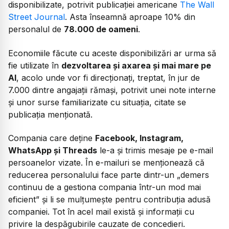
disponibilizate, potrivit publicației americane
The Wall
Street Journal
. Asta înseamnă aproape 10% din
personalul de
78.000 de oameni
.
Economiile făcute cu aceste disponibilizări ar urma să
fie utilizate în
dezvoltarea și axarea și mai mare pe
AI
, acolo unde vor fi direcționați, treptat, în jur de
7.000 dintre angajații rămași, potrivit unei note interne
și unor surse familiarizate cu situația, citate se
publicația menționată.
Compania care deține
Facebook, Instagram,
WhatsApp și Threads
le-a și trimis mesaje pe e-mail
persoanelor vizate. În e-mailuri se menționează că
reducerea personalului face parte dintr-un „demers
continuu de a gestiona compania într-un mod mai
eficient” și li se mulțumește pentru contribuția adusă
companiei. Tot în acel mail există și informații cu
privire la despăgubirile cauzate de concedieri.