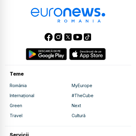
Teme
România
MyEurope
Internațional
#TheCube
Green
Next
Travel
Cultură
Servicii