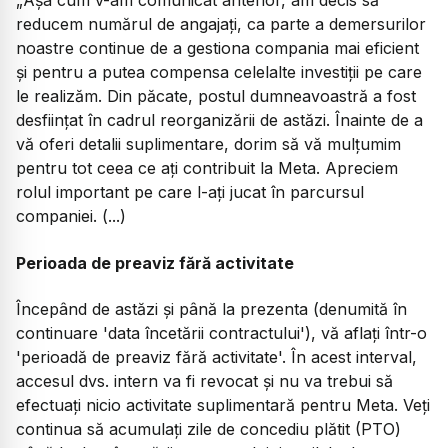
„Așa cum v-am comunicat anterior, am decis să
reducem numărul de angajați, ca parte a demersurilor
noastre continue de a gestiona compania mai eficient
și pentru a putea compensa celelalte investiții pe care
le realizăm. Din păcate, postul dumneavoastră a fost
desființat în cadrul reorganizării de astăzi. Înainte de a
vă oferi detalii suplimentare, dorim să vă mulțumim
pentru tot ceea ce ați contribuit la Meta. Apreciem
rolul important pe care l-ați jucat în parcursul
companiei. (...)
Perioada de preaviz fără activitate
Începând de astăzi și până la prezenta (denumită în
continuare 'data încetării contractului'), vă aflați într-o
'perioadă de preaviz fără activitate'. În acest interval,
accesul dvs. intern va fi revocat și nu va trebui să
efectuați nicio activitate suplimentară pentru Meta. Veți
continua să acumulați zile de concediu plătit (PTO)