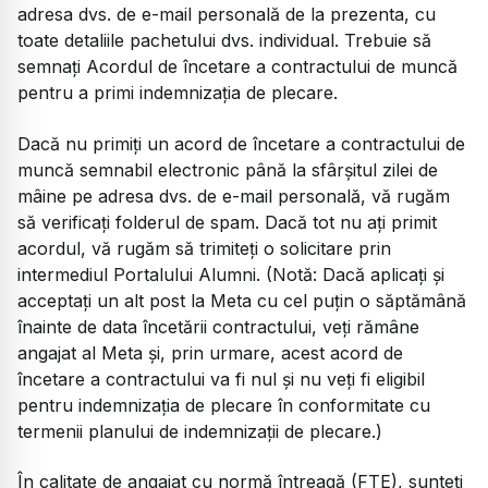
adresa dvs. de e-mail personală de la prezenta, cu
toate detaliile pachetului dvs. individual. Trebuie să
semnați Acordul de încetare a contractului de muncă
pentru a primi indemnizația de plecare.
Dacă nu primiți un acord de încetare a contractului de
muncă semnabil electronic până la sfârșitul zilei de
mâine pe adresa dvs. de e-mail personală, vă rugăm
să verificați folderul de spam. Dacă tot nu ați primit
acordul, vă rugăm să trimiteți o solicitare prin
intermediul Portalului Alumni. (Notă: Dacă aplicați și
acceptați un alt post la Meta cu cel puțin o săptămână
înainte de data încetării contractului, veți rămâne
angajat al Meta și, prin urmare, acest acord de
încetare a contractului va fi nul și nu veți fi eligibil
pentru indemnizația de plecare în conformitate cu
termenii planului de indemnizații de plecare.)
În calitate de angajat cu normă întreagă (FTE), sunteți