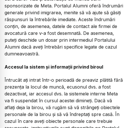
sponsorizate de Meta. Portalul Alumni oferă îndrumări
generale privind imigrarea, menite să vă ajute să găsiți
răspunsuri la întrebările imediate. Aceste îndrumări
conțin, de asemenea, datele de contact ale firmei de
avocatură care v-a fost desemnată. De asemenea,
puteți deschide un dosar prin intermediul Portalului
Alumni dacă aveți întrebări specifice legate de cazul
dumneavoastră.
Accesul la sistem și informații privind biroul
Întrucât ați intrat într-o perioadă de preaviz plătită fără
prezența la locul de muncă, ecusonul dvs. a fost
dezactivat, iar accesul dvs. la sistemele interne Meta
va fi suspendat în cursul acestei dimineți. Dacă vă
aflați deja la birou, vă rugăm să vă strângeți obiectele
personale de la birou și să vă îndreptați spre casă. În
cazul în care aveți obiecte personale care trebuie