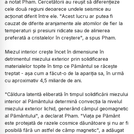
a notat Pham. Cercetătorii au reuşit să diferenţieze
cele două regiuni deoarece undele seismice au
acţionat diferit între ele.
"Acest lucru ar putea fi
cauzat de diferite aranjamente ale atomilor de fier la
temperaturi şi presiuni ridicate sau de alinierea
preferată a cristalelor în creştere",
a spus Pham.
Miezul interior creşte încet în dimensiune în
detrimentul miezului exterior prin solidificarea
materialelor topite în timp ce Pământul se răceşte
treptat - aşa cum a făcut-o de la apariţia sa, în urmă
cu aproximativ 4,5 miliarde de ani.
"Căldura latentă eliberată în timpul solidificării miezului
interior al Pământului determină convecţia la nivelul
miezului exterior lichid, generând câmpul geomagnetic
al Pământului",
a declarat Pham.
"Viaţa pe Pământ
este protejată de razele cosmice dăunătoare şi nu ar fi
posibilă fără un astfel de câmp magnetic",
a adăugat