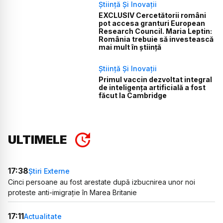
Știință Și Inovații
EXCLUSIV Cercetătorii români
pot accesa granturi European
Research Council. Maria Leptin:
România trebuie să investească
mai mult în știință
Știință Și Inovații
Primul vaccin dezvoltat integral
de inteligența artificială a fost
făcut la Cambridge
ULTIMELE
17:38
Știri Externe
Cinci persoane au fost arestate după izbucnirea unor noi
proteste anti-imigrație în Marea Britanie
17:11
Actualitate