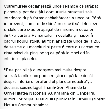
Cutremurele declanşează unde seismice ce străbat
planeta şi pot dezvălui contururile structurii sale
interioare după forma schimbătoare a undelor. Până
în prezent, oamenii de ştiinţă au reuşit să detecteze
undele care s-au propagat de maximum două ori
dintr-o parte a Pământului în cealaltă şi înapoi. În
cadrul noului studiu au fost analizate unde de la 200
de seisme cu magnitudini peste 6 care au ricoşat ca
nişte mingi de ping-pong de până la cinci ori în
interiorul planetei.
"Este posibil să cunoaştem mai multe despre
suprafaţa altor corpuri cereşti îndepărtate decât
despre interiorul profund al planetei noastre"
, a
declarat seismologul Thanh-Son Pham de la
Universitatea Naţională Australiană din Canberra,
autorul principal al studiului publicat în jurnalul ştiinţific
Nature Communications.