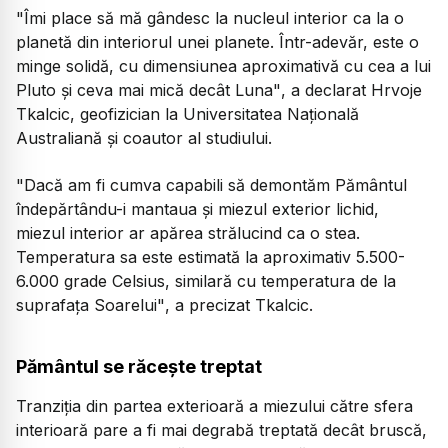
"Îmi place să mă gândesc la nucleul interior ca la o
planetă din interiorul unei planete. Într-adevăr, este o
minge solidă, cu dimensiunea aproximativă cu cea a lui
Pluto şi ceva mai mică decât Luna"
, a declarat Hrvoje
Tkalcic, geofizician la Universitatea Naţională
Australiană şi coautor al studiului.
"Dacă am fi cumva capabili să demontăm Pământul
îndepărtându-i mantaua şi miezul exterior lichid,
miezul interior ar apărea strălucind ca o stea.
Temperatura sa este estimată la aproximativ 5.500-
6.000 grade Celsius, similară cu temperatura de la
suprafaţa Soarelui"
, a precizat Tkalcic.
Pământul se răceşte treptat
Tranziţia din partea exterioară a miezului către sfera
interioară pare a fi mai degrabă treptată decât bruscă,