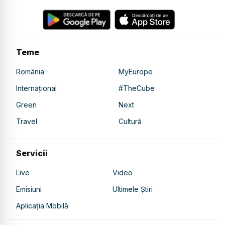
Teme
România
MyEurope
Internațional
#TheCube
Green
Next
Travel
Cultură
Servicii
Live
Video
Emisiuni
Ultimele Știri
Aplicația Mobilă