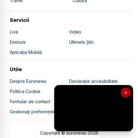
Travel
Cultură
Servicii
Live
Video
Emisiuni
Ultimele Știri
Aplicația Mobilă
Utile
Despre Euronews
Declarație accesibilitate
Politica Cookie
Politica de confidențialitate
×
Formular de contact
Transparență în utilizarea AI
Gestionați preferințele
Copyright © euronews
2026