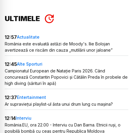
ULTIMELE
12:57
Actualitate
România este evaluată astăzi de Moody's. Ilie Bolojan
avertizează ce riscăm din cauza „mutilării unor jaloane”
12:45
Alte Sporturi
Campionatul European de Natație Paris 2026. Când
concurează Constantin Popovici și Cătălin Preda în probele de
high diving (sărituri în apă)
12:37
Entertainment
Ar supraviețui playlist-ul ăsta unui drum lung cu mașina?
12:14
Interviu
România.EU, ora 22.00 - Interviu cu Dan Barna. Etnicii ruși, o
posibilă bombă cu ceas pentru Republica Moldova