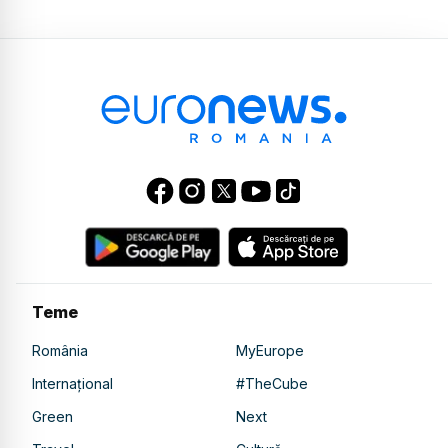
Teme
România
MyEurope
Internațional
#TheCube
Green
Next