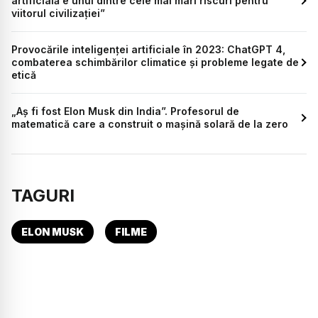
artificială e unul dintre cele mai mari riscuri pentru
viitorul civilizaţiei”
Provocările inteligenței artificiale în 2023: ChatGPT 4,
combaterea schimbărilor climatice și probleme legate de
etică
„Aș fi fost Elon Musk din India”. Profesorul de
matematică care a construit o mașină solară de la zero
TAGURI
ELON MUSK
FILME