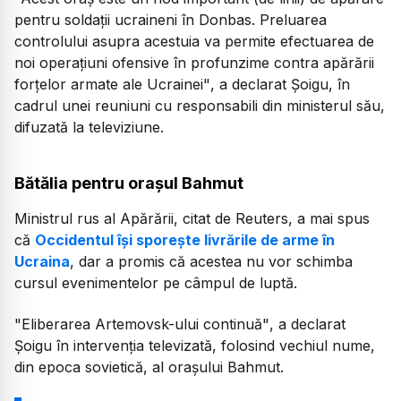
pentru soldaţii ucraineni în Donbas. Preluarea
controlului asupra acestuia va permite efectuarea de
noi operaţiuni ofensive în profunzime contra apărării
forţelor armate ale Ucrainei"
, a declarat Şoigu, în
cadrul unei reuniuni cu responsabili din ministerul său,
difuzată la televiziune.
Bătălia pentru orașul Bahmut
Ministrul rus al Apărării, citat de Reuters, a mai spus
că
Occidentul îşi sporeşte livrările de arme în
Ucraina
, dar a promis că acestea nu vor schimba
cursul evenimentelor pe câmpul de luptă.
"Eliberarea Artemovsk-ului continuă"
, a declarat
Şoigu în intervenţia televizată, folosind vechiul nume,
din epoca sovietică, al oraşului Bahmut.