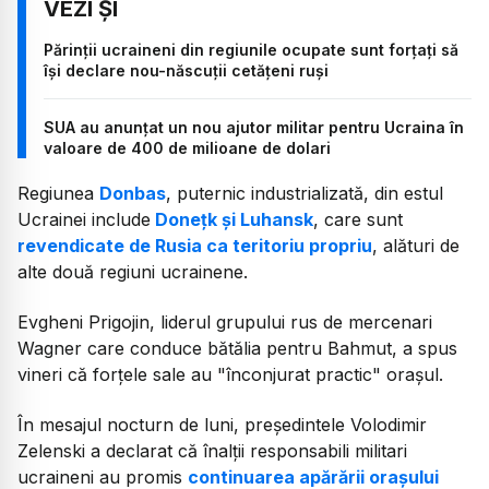
Părinții ucraineni din regiunile ocupate sunt forțați să
își declare nou-născuții cetățeni ruși
SUA au anunțat un nou ajutor militar pentru Ucraina în
valoare de 400 de milioane de dolari
Regiunea
Donbas
, puternic industrializată, din estul
Ucrainei include
Doneţk şi Luhansk
, care sunt
revendicate de Rusia ca teritoriu propriu
, alături de
alte două regiuni ucrainene.
Evgheni Prigojin, liderul grupului rus de mercenari
Wagner care conduce bătălia pentru Bahmut, a spus
vineri că forţele sale au
"înconjurat practic"
oraşul.
În mesajul nocturn de luni, preşedintele Volodimir
Zelenski a declarat că înalţii responsabili militari
ucraineni au promis
continuarea apărării oraşului