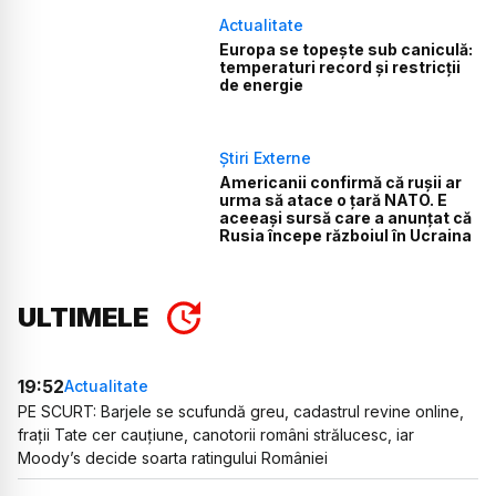
Actualitate
Europa se topește sub caniculă:
temperaturi record și restricții
de energie
Știri Externe
Americanii confirmă că rușii ar
urma să atace o țară NATO. E
aceeași sursă care a anunțat că
Rusia începe războiul în Ucraina
ULTIMELE
19:52
Actualitate
PE SCURT: Barjele se scufundă greu, cadastrul revine online,
frații Tate cer cauțiune, canotorii români strălucesc, iar
Moody’s decide soarta ratingului României