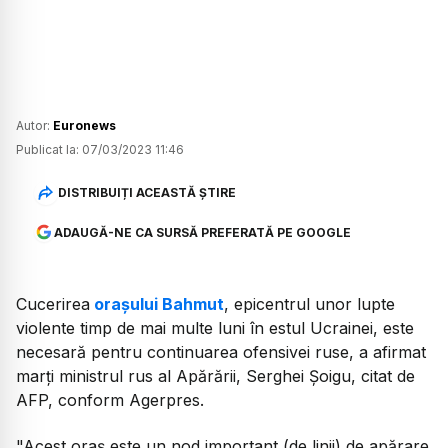
Autor:
Euronews
Publicat la:
07/03/2023 11:46
DISTRIBUIȚI ACEASTĂ ȘTIRE
ADAUGĂ-NE CA SURSĂ PREFERATĂ PE GOOGLE
Cucerirea
oraşului Bahmut
, epicentrul unor lupte
violente timp de mai multe luni în estul Ucrainei, este
necesară pentru continuarea ofensivei ruse, a afirmat
marţi ministrul rus al Apărării, Serghei Şoigu, citat de
AFP, conform Agerpres.
"Acest oraş este un nod important (de linii) de apărare