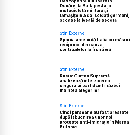
Descoperire uluitoare în
Dunăre, la Budapesta: o
motocicletă militară și
rămășițele a doi soldați germani,
scoase la iveală de secetă
Știri Externe
Spania amenință Italia cu măsuri
reciproce din cauza
controalelor la frontieră
Știri Externe
Rusia: Curtea Supremă
analizează interzicerea
singurului partid anti-război
înaintea alegerilor
Știri Externe
Cinci persoane au fost arestate
după izbucnirea unor noi
proteste anti-imigrație în Marea
Britanie