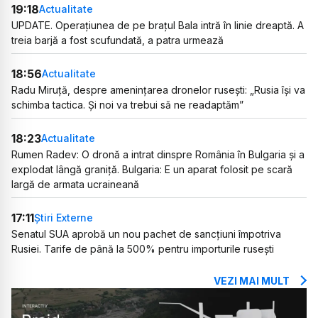
19:18
Actualitate
UPDATE. Operațiunea de pe brațul Bala intră în linie dreaptă. A
treia barjă a fost scufundată, a patra urmează
18:56
Actualitate
Radu Miruță, despre amenințarea dronelor rusești: „Rusia își va
schimba tactica. Și noi va trebui să ne readaptăm”
18:23
Actualitate
Rumen Radev: O dronă a intrat dinspre România în Bulgaria și a
explodat lângă graniță. Bulgaria: E un aparat folosit pe scară
largă de armata ucraineană
17:11
Știri Externe
Senatul SUA aprobă un nou pachet de sancțiuni împotriva
Rusiei. Tarife de până la 500% pentru importurile rusești
VEZI MAI MULT