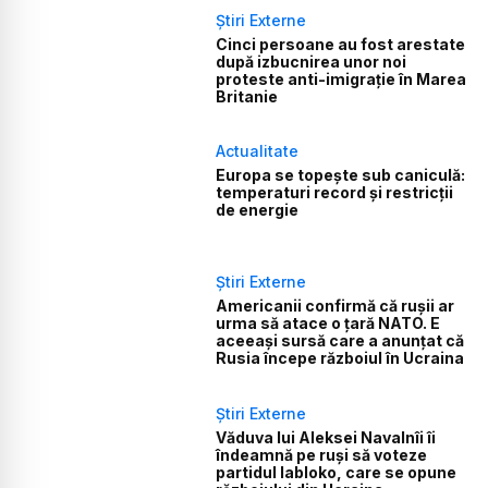
Știri Externe
Cinci persoane au fost arestate
după izbucnirea unor noi
proteste anti-imigrație în Marea
Britanie
Actualitate
Europa se topește sub caniculă:
temperaturi record și restricții
de energie
Știri Externe
Americanii confirmă că rușii ar
urma să atace o țară NATO. E
aceeași sursă care a anunțat că
Rusia începe războiul în Ucraina
Știri Externe
Văduva lui Aleksei Navalnîi îi
îndeamnă pe ruși să voteze
partidul Iabloko, care se opune