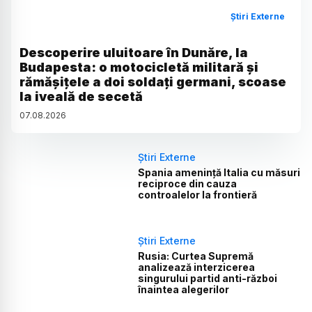
Știri Externe
Descoperire uluitoare în Dunăre, la
Budapesta: o motocicletă militară și
rămășițele a doi soldați germani, scoase
la iveală de secetă
07
.
08
.
2026
Știri Externe
Spania amenință Italia cu măsuri
reciproce din cauza
controalelor la frontieră
Știri Externe
Rusia: Curtea Supremă
analizează interzicerea
singurului partid anti-război
înaintea alegerilor