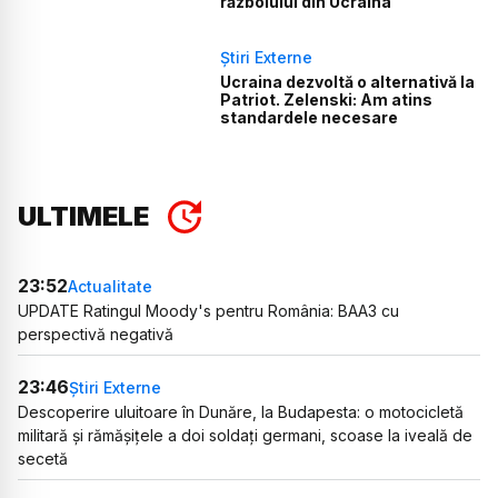
războiului din Ucraina
Știri Externe
Ucraina dezvoltă o alternativă la
Patriot. Zelenski: Am atins
standardele necesare
ULTIMELE
23:52
Actualitate
UPDATE Ratingul Moody's pentru România: BAA3 cu
perspectivă negativă
23:46
Știri Externe
Descoperire uluitoare în Dunăre, la Budapesta: o motocicletă
militară și rămășițele a doi soldați germani, scoase la iveală de
secetă