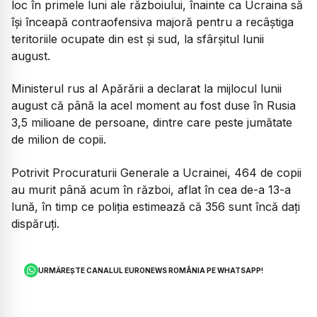
loc în primele luni ale războiului, înainte ca Ucraina să
îşi înceapă contraofensiva majoră pentru a recâştiga
teritoriile ocupate din est şi sud, la sfârşitul lunii
august.
Ministerul rus al Apărării a declarat la mijlocul lunii
august că până la acel moment au fost duse în Rusia
3,5 milioane de persoane, dintre care peste jumătate
de milion de copii.
Potrivit Procuraturii Generale a Ucrainei, 464 de copii
au murit până acum în război, aflat în cea de-a 13-a
lună, în timp ce poliţia estimează că 356 sunt încă daţi
dispăruţi.
URMĂREȘTE CANALUL EURONEWS ROMÂNIA PE WHATSAPP!