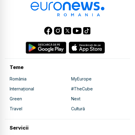
Teme
România
MyEurope
Internațional
#TheCube
Green
Next
Travel
Cultură
Servicii