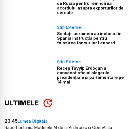
de Rusia pentru reînnoirea
acordului asupra exporturilor de
cereale
Știri Externe
Soldații ucraineni au încheiat în
Spania instrucția pentru
folosirea tancurilor Leopard
Știri Externe
Recep Tayyip Erdogan a
convocat oficial alegerile
prezidențiale și parlamentare pe
14 mai
ULTIMELE
23:45
Lumea Digitală
Raport britanic: Modelele AI de la Anthropic și OpenAI au