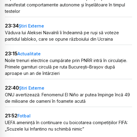
manifestat comportamente autonome și înșelătoare în timpul
testelor
23:34
Știri Externe
Văduva lui Aleksei Navalnîi îi îndeamnă pe ruși să voteze
partidul Iabloko, care se opune războiului din Ucraina
23:15
Actualitate
Noile trenuri electrice cumpărate prin PNRR intră în circulație.
Primele garnituri circulă pe ruta București–Brașov după
aproape un an de întârzieri
22:40
Știri Externe
ONU avertizează: Fenomenul El Niño ar putea împinge încă 49
de milioane de oameni în foamete acută
21:52
Fotbal
UEFA amenință în continuare cu boicotarea competițiilor FIFA:
„Scuzele lui Infantino nu schimbă nimic”