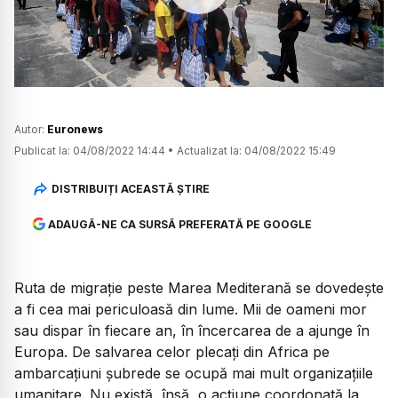
Watch
Autor:
Euronews
Publicat la:
04/08/2022 14:44
•
Actualizat la:
04/08/2022 15:49
DISTRIBUIȚI ACEASTĂ ȘTIRE
ADAUGĂ-NE CA SURSĂ PREFERATĂ PE GOOGLE
Ruta de migrație peste Marea Mediterană se dovedește
a fi cea mai periculoasă din lume. Mii de oameni mor
sau dispar în fiecare an, în încercarea de a ajunge în
Europa. De salvarea celor plecați din Africa pe
ambarcațiuni șubrede se ocupă mai mult organizațiile
umanitare. Nu există, însă, o acțiune coordonată la