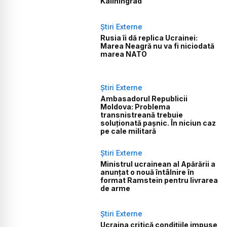
Kaliningrad
Știri Externe
Rusia îi dă replica Ucrainei:
Marea Neagră nu va fi niciodată
marea NATO
Știri Externe
Ambasadorul Republicii
Moldova: Problema
transnistreană trebuie
soluționată pașnic. În niciun caz
pe cale militară
Știri Externe
Ministrul ucrainean al Apărării a
anunțat o nouă întâlnire în
format Ramstein pentru livrarea
de arme
Știri Externe
Ucraina critică condițiile impuse