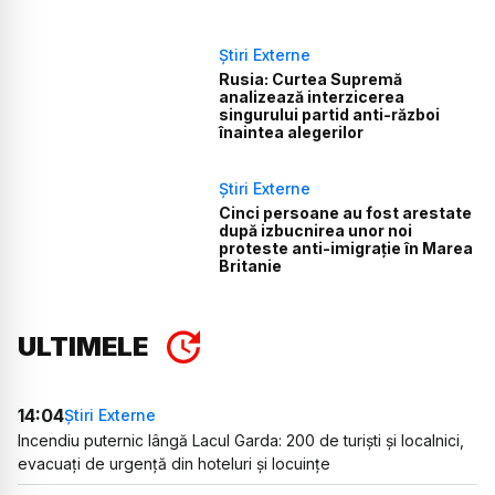
Știri Externe
Rusia: Curtea Supremă
analizează interzicerea
singurului partid anti-război
înaintea alegerilor
Știri Externe
Cinci persoane au fost arestate
după izbucnirea unor noi
proteste anti-imigrație în Marea
Britanie
ULTIMELE
14:04
Știri Externe
Incendiu puternic lângă Lacul Garda: 200 de turiști și localnici,
evacuați de urgență din hoteluri și locuințe