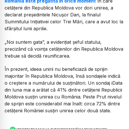
România este pregătită în orice moment
în care
cetățenii din Republica Moldova vor dori unirea, a
declarat președintele Nicușor Dan, la finalul
Summitului Inițiativei celor Trei Mări, care a avut loc la
sfârșitul lunii aprilie.
„Noi suntem gata”, a evidențiat șeful statului,
precizând că voința cetățenilor din Republica Moldova
trebuie să decidă reunificarea.
În prezent, ideea unirii nu beneficiază de sprijin
majoritar în Republica Moldova, însă sondajele indică
o creștere a numărului de susținători. Un sondaj iData
din luna mai a arătat că 41% dintre cetățenii Republicii
Moldova susțin unirea cu România. Peste Prut nivelul
de sprijin este considerabil mai înalt: circa 72% dintre
cetățenii României susțin unirea celor două state.