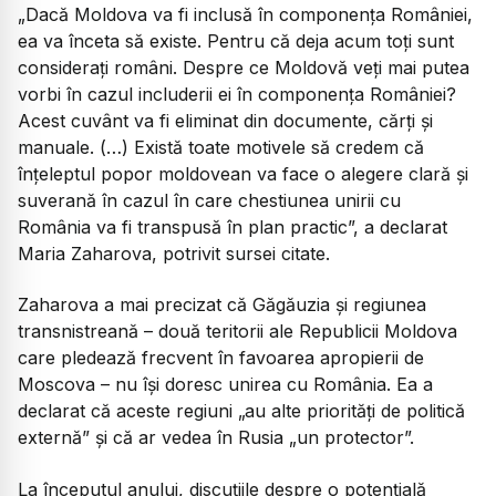
„Dacă Moldova va fi inclusă în componența României,
ea va înceta să existe. Pentru că deja acum toți sunt
considerați români. Despre ce Moldovă veți mai putea
vorbi în cazul includerii ei în componența României?
Acest cuvânt va fi eliminat din documente, cărți și
manuale. (…) Există toate motivele să credem că
înțeleptul popor moldovean va face o alegere clară și
suverană în cazul în care chestiunea unirii cu
România va fi transpusă în plan practic”, a declarat
Maria Zaharova, potrivit sursei citate.
Zaharova a mai precizat că Găgăuzia și regiunea
transnistreană – două teritorii ale Republicii Moldova
care pledează frecvent în favoarea apropierii de
Moscova – nu își doresc unirea cu România. Ea a
declarat că aceste regiuni „au alte priorități de politică
externă” și că ar vedea în Rusia „un protector”.
La începutul anului, discuțiile despre o potențială