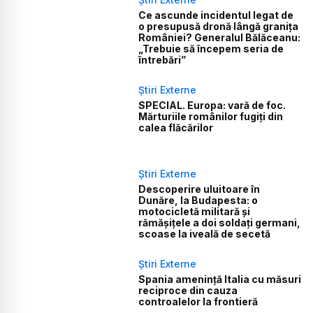
Ce ascunde incidentul legat de
o presupusă dronă lângă granița
României? Generalul Bălăceanu:
„Trebuie să începem seria de
întrebări”
Știri Externe
SPECIAL. Europa: vară de foc.
Mărturiile românilor fugiți din
calea flăcărilor
Știri Externe
Descoperire uluitoare în
Dunăre, la Budapesta: o
motocicletă militară și
rămășițele a doi soldați germani,
scoase la iveală de secetă
Știri Externe
Spania amenință Italia cu măsuri
reciproce din cauza
controalelor la frontieră