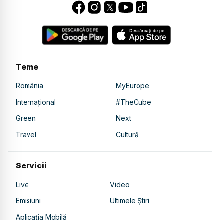
Teme
România
MyEurope
Internațional
#TheCube
Green
Next
Travel
Cultură
Servicii
Live
Video
Emisiuni
Ultimele Știri
Aplicația Mobilă