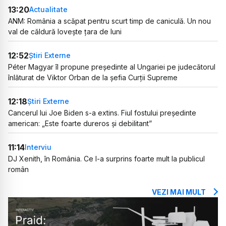
13:20
Actualitate
ANM: România a scăpat pentru scurt timp de caniculă. Un nou
val de căldură lovește țara de luni
12:52
Știri Externe
Péter Magyar îl propune președinte al Ungariei pe judecătorul
înlăturat de Viktor Orban de la șefia Curții Supreme
12:18
Știri Externe
Cancerul lui Joe Biden s-a extins. Fiul fostului președinte
american: „Este foarte dureros și debilitant”
11:14
Interviu
DJ Xenith, în România. Ce l-a surprins foarte mult la publicul
român
VEZI MAI MULT