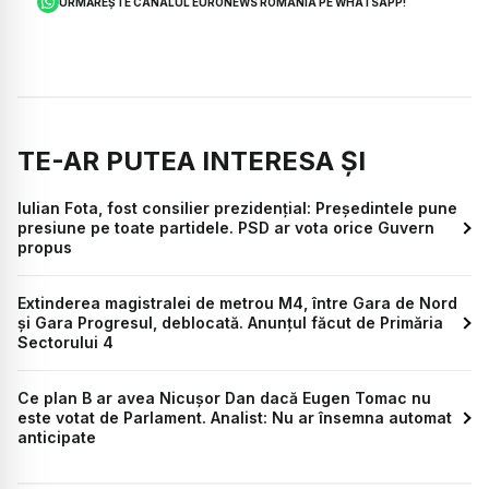
URMĂREȘTE CANALUL EURONEWS ROMÂNIA PE WHATSAPP!
TE-AR PUTEA INTERESA ȘI
Iulian Fota, fost consilier prezidențial: Președintele pune
presiune pe toate partidele. PSD ar vota orice Guvern
propus
Extinderea magistralei de metrou M4, între Gara de Nord
și Gara Progresul, deblocată. Anunțul făcut de Primăria
Sectorului 4
Ce plan B ar avea Nicușor Dan dacă Eugen Tomac nu
este votat de Parlament. Analist: Nu ar însemna automat
anticipate