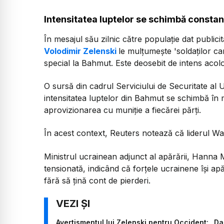
Intensitatea luptelor se schimbă constan
În mesajul său zilnic către populaţie dat publici
Volodimir Zelenski
le mulţumeşte 'soldaţilor ca
special la Bahmut. Este deosebit de intens acol
O sursă din cadrul Serviciului de Securitate al
intensitatea luptelor din Bahmut se schimbă în 
aprovizionarea cu muniţie a fiecărei părţi.
În acest context, Reuters notează că liderul Wag
Ministrul ucrainean adjunct al apărării, Hanna Ma
tensionată, indicând că forţele ucrainene îşi apă
fără să ţină cont de pierderi.
Avertismentul lui Zelenski pentru Occident: „D