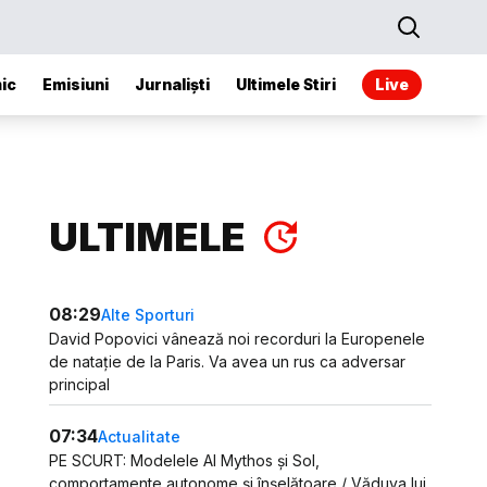
ic
Emisiuni
Jurnaliști
Ultimele Stiri
Live
ULTIMELE
08:29
Alte Sporturi
David Popovici vânează noi recorduri la Europenele
de natație de la Paris. Va avea un rus ca adversar
principal
07:34
Actualitate
PE SCURT: Modelele AI Mythos și Sol,
comportamente autonome și înșelătoare / Văduva lui