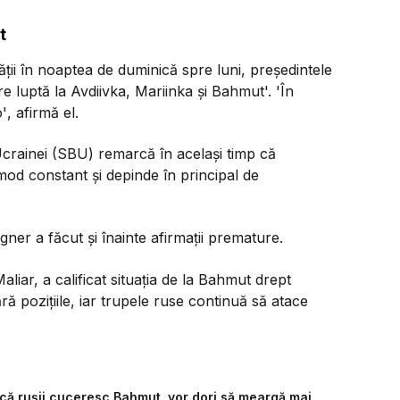
t
tăţii în noaptea de duminică spre luni, preşedintele
re luptă la Avdiivka, Mariinka şi Bahmut'.
'În
o'
, afirmă el.
 Ucrainei (SBU) remarcă în acelaşi timp că
mod constant şi depinde în principal de
ner a făcut şi înainte afirmaţii premature.
liar, a calificat situaţia de la Bahmut drept
ră poziţiile, iar trupele ruse continuă să atace
acă ruşii cuceresc Bahmut, vor dori să meargă mai