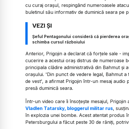
cu curaj oraşul, respingând numeroasele atacur
buletinul său informativ de duminică seara pe p
Șeful Pentagonului consideră că pierderea ora
schimba cursul războiului
Anterior, Prigojin a declarat că forţele sale - imp
cucerire a acestui oraş distrus de numeroase 
principala clădire administrativă din Bahmut şi a
oraşului. 'Din punct de vedere legal, Bahmut a f
de vest', a afirmat Prigojin într-un mesaj audio
presă duminică seara.
Într-un video care îi însoţeşte mesajul, Prigojin 
Vladlen Tatarsky, bloggerul militar rus
, susţi
în explozia unei bombe. Acest atentat produs în
Petersburgului a făcut peste 30 de răniţi, potrivit