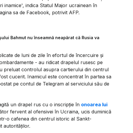
i inamice',
indica Statul Major ucrainean în
agina sa de Facebook, potrivit AFP.
șului Bahmut nu înseamnă neapărat că Rusia va
licate de luni de zile în efortul de încercuire şi
bombardamente - au ridicat drapelul rusesc pe
u preluat controlul asupra cartierului din centrul
ost cucerit. Inamicul este concentrat în partea sa
 postat pe contul de Telegram al serviciului său de
agită un drapel rus cu o inscripţie în
onoarea lui
nător fervent al ofensivei în Ucraina, ucis duminică
tr-o cafenea din centrul istoric al Sankt-
 autorităţilor.