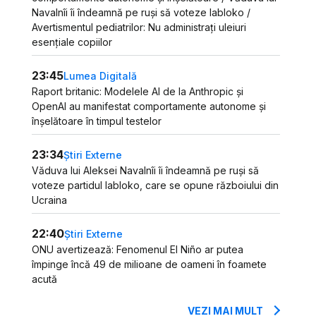
Navalnîi îi îndeamnă pe ruși să voteze Iabloko /
Avertismentul pediatrilor: Nu administrați uleiuri
esențiale copiilor
23:45
Lumea Digitală
Raport britanic: Modelele AI de la Anthropic și
OpenAI au manifestat comportamente autonome și
înșelătoare în timpul testelor
23:34
Știri Externe
Văduva lui Aleksei Navalnîi îi îndeamnă pe ruși să
voteze partidul Iabloko, care se opune războiului din
Ucraina
22:40
Știri Externe
ONU avertizează: Fenomenul El Niño ar putea
împinge încă 49 de milioane de oameni în foamete
acută
VEZI MAI MULT