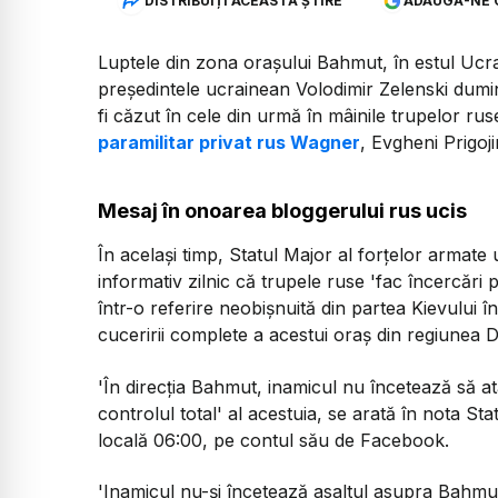
DISTRIBUIȚI ACEASTĂ ȘTIRE
ADAUGĂ-NE 
Luptele din zona oraşului Bahmut, în estul Ucra
preşedintele ucrainean Volodimir Zelenski dumin
fi căzut în cele din urmă în mâinile trupelor ru
paramilitar privat rus Wagner
, Evgheni Prigoji
Mesaj în onoarea bloggerului rus ucis
În acelaşi timp, Statul Major al forţelor armate
informativ zilnic că trupele ruse 'fac încercări
într-o referire neobişnuită din partea Kievului în 
cuceririi complete a acestui oraş din regiunea 
'În direcţia Bahmut, inamicul nu încetează să a
controlul total'
al acestuia, se arată în nota Sta
locală 06:00, pe contul său de Facebook.
'Inamicul nu-şi încetează asaltul asupra Bahmut