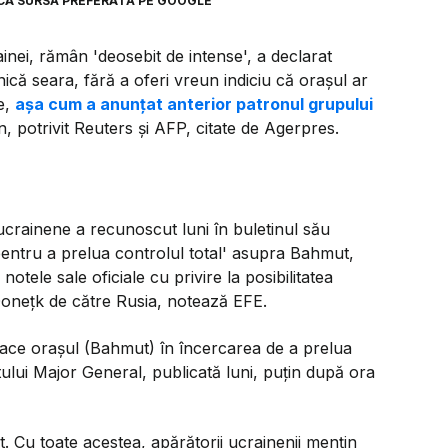
CA SURSĂ PREFERATĂ PE GOOGLE
inei, rămân 'deosebit de intense', a declarat
ică seara, fără a oferi vreun indiciu că oraşul ar
se,
aşa cum a anunţat anterior patronul grupului
n, potrivit Reuters şi AFP, citate de Agerpres.
 ucrainene a recunoscut luni în buletinul său
 pentru a prelua controlul total' asupra Bahmut,
notele sale oficiale cu privire la posibilitatea
Doneţk de către Rusia, notează EFE.
tace oraşul (Bahmut) în încercarea de a prelua
tului Major General, publicată luni, puţin după ora
. Cu toate acestea, apărătorii ucrainenii menţin