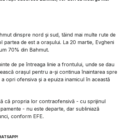
ahmut dinspre nord şi sud, tăind mai multe rute de
 partea de est a oraşului. La 20 martie, Evgheni
acum 70% din Bahmut.
inte de pe întreaga linie a frontului, unde se dau
ească oraşul pentru a-şi continua înaintarea spre
a opri ofensiva şi a epuiza inamicul în această
gă că propria lor contraofensivă - cu sprijinul
chipamente - nu este departe, dar subliniază
unci, conform EFE.
HATSAPP!