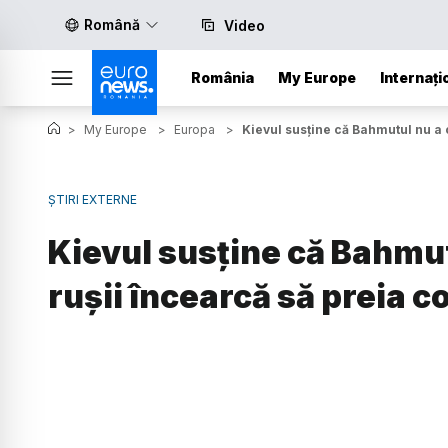
Română
Video
România
My Europe
Internați
>
My Europe
>
Europa
>
Kievul susține că Bahmutul nu a c
ȘTIRI EXTERNE
Kievul susține că Bahmut
rușii încearcă să preia c