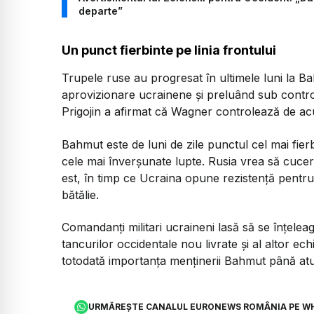
departe”
Un punct fierbinte pe linia frontului
Trupele ruse au progresat în ultimele luni la B
aprovizionare ucrainene şi preluând sub control
Prigojin a afirmat că Wagner controlează de 
Bahmut este de luni de zile punctul cel mai fierb
cele mai înverşunate lupte. Rusia vrea să cucer
est, în timp ce Ucraina opune rezistenţă pentru 
bătălie.
Comandanţi militari ucraineni lasă să se înţelea
tancurilor occidentale nou livrate şi al altor e
totodată importanţa menţinerii Bahmut până at
URMĂREȘTE CANALUL EURONEWS ROMÂNIA PE W