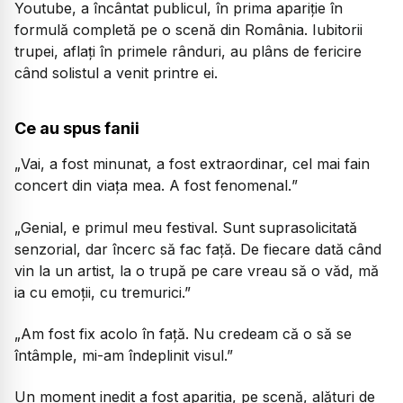
Youtube, a încântat publicul, în prima apariție în
formulă completă pe o scenă din România. Iubitorii
trupei, aflați în primele rânduri, au plâns de fericire
când solistul a venit printre ei.
Ce au spus fanii
„
Vai, a fost minunat, a fost extraordinar, cel mai fain
concert din viața mea. A fost fenomenal.
”
„
Genial, e primul meu festival. Sunt suprasolicitată
senzorial, dar încerc să fac față. De fiecare dată când
vin la un artist, la o trupă pe care vreau să o văd, mă
ia cu emoții, cu tremurici
.”
„
Am fost fix acolo în față. Nu credeam că o să se
întâmple, mi-am îndeplinit visul
.”
Un moment inedit a fost apariția, pe scenă, alături de