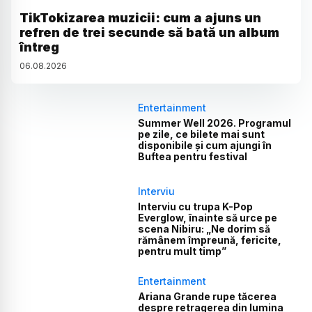
TikTokizarea muzicii: cum a ajuns un
refren de trei secunde să bată un album
întreg
06
.
08
.
2026
Entertainment
Summer Well 2026. Programul
pe zile, ce bilete mai sunt
disponibile și cum ajungi în
Buftea pentru festival
Interviu
Interviu cu trupa K-Pop
Everglow, înainte să urce pe
scena Nibiru: „Ne dorim să
rămânem împreună, fericite,
pentru mult timp”
Entertainment
Ariana Grande rupe tăcerea
despre retragerea din lumina