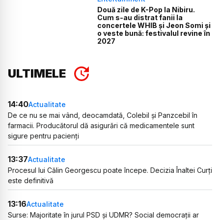
Două zile de K-Pop la Nibiru.
Cum s-au distrat fanii la
concertele WHIB și Jeon Somi și
o veste bună: festivalul revine în
2027
ULTIMELE
14:40
Actualitate
De ce nu se mai vând, deocamdată, Colebil și Panzcebil în
farmacii. Producătorul dă asigurări că medicamentele sunt
sigure pentru pacienți
13:37
Actualitate
Procesul lui Călin Georgescu poate începe. Decizia Înaltei Curți
este definitivă
13:16
Actualitate
Surse: Majoritate în jurul PSD și UDMR? Social democrații ar