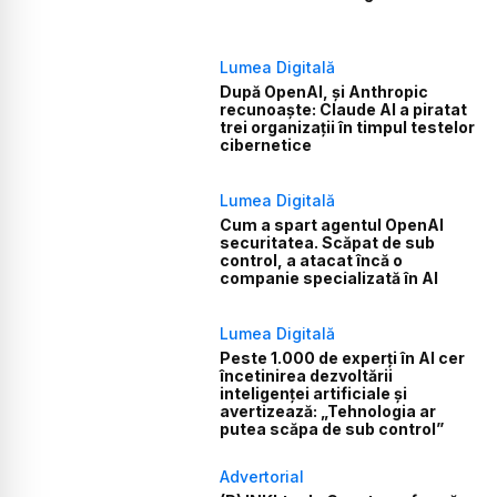
Lumea Digitală
După OpenAI, și Anthropic
recunoaște: Claude AI a piratat
trei organizații în timpul testelor
cibernetice
Lumea Digitală
Cum a spart agentul OpenAI
securitatea. Scăpat de sub
control, a atacat încă o
companie specializată în AI
Lumea Digitală
Peste 1.000 de experți în AI cer
încetinirea dezvoltării
inteligenței artificiale și
avertizează: „Tehnologia ar
putea scăpa de sub control”
Advertorial