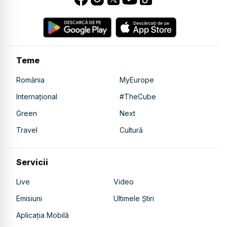
Teme
România
MyEurope
Internațional
#TheCube
Green
Next
Travel
Cultură
Servicii
Live
Video
Emisiuni
Ultimele Știri
Aplicația Mobilă