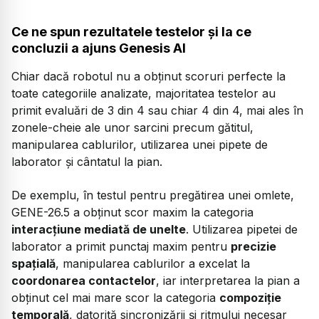
Ce ne spun rezultatele testelor și la ce
concluzii a ajuns Genesis AI
Chiar dacă robotul nu a obținut scoruri perfecte la
toate categoriile analizate, majoritatea testelor au
primit evaluări de 3 din 4 sau chiar 4 din 4, mai ales în
zonele-cheie ale unor sarcini precum gătitul,
manipularea cablurilor, utilizarea unei pipete de
laborator și cântatul la pian.
De exemplu, în testul pentru pregătirea unei omlete,
GENE-26.5 a obținut scor maxim la categoria
interacțiune mediată de unelte
. Utilizarea pipetei de
laborator a primit punctaj maxim pentru
precizie
spațială
, manipularea cablurilor a excelat la
coordonarea contactelor
, iar interpretarea la pian a
obținut cel mai mare scor la categoria
compoziție
temporală
, datorită sincronizării și ritmului necesar