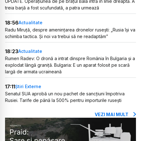
UPDATE. Operațiunea de pe brațul Bala intră în linie dreaptă. A
treia barjă a fost scufundată, a patra urmează
18:56
Actualitate
Radu Miruță, despre amenințarea dronelor rusești: „Rusia își va
schimba tactica. Și noi va trebui să ne readaptăm”
18:23
Actualitate
Rumen Radev: O dronă a intrat dinspre România în Bulgaria și a
explodat lângă graniță. Bulgaria: E un aparat folosit pe scară
largă de armata ucraineană
17:11
Știri Externe
Senatul SUA aprobă un nou pachet de sancțiuni împotriva
Rusiei. Tarife de până la 500% pentru importurile rusești
VEZI MAI MULT