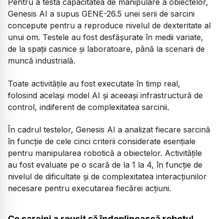
Pentru a testa capacitatea de manipulare a obiectelor,
Genesis AI a supus GENE-26.5 unei serii de sarcini
concepute pentru a reproduce nivelul de dexteritate al
unui om. Testele au fost desfășurate în medii variate,
de la spații casnice și laboratoare, până la scenarii de
muncă industrială.
Toate activitățile au fost executate în timp real,
folosind același model AI și aceeași infrastructură de
control, indiferent de complexitatea sarcinii.
În cadrul testelor, Genesis AI a analizat fiecare sarcină
în funcție de cele cinci criterii considerate esențiale
pentru manipularea robotică a obiectelor. Activitățile
au fost evaluate pe o scară de la 1 la 4, în funcție de
nivelul de dificultate și de complexitatea interacțiunilor
necesare pentru executarea fiecărei acțiuni.
Ce sarcini a reușit să îndeplinească robotul