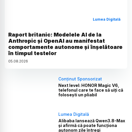
Lumea Digitală
Raport britanic: Modelele AI de la
Anthropic și OpenAI au manifestat
comportamente autonome și înșelătoare
în timpul testelor
05
.
08
.
2026
Conținut Sponsorizat
Next level: HONOR Magic V6,
telefonul care te face să uiți că
folosești un pliabil
Lumea Digitală
Alibaba lansează Qwen3.8-Max
și afirmă că poate funcționa
autonom zile întregi