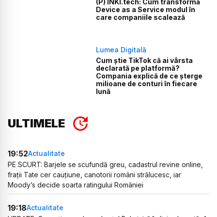
(P) INKI.tech: Cum transformă
Device as a Service modul în
care companiile scalează
Lumea Digitală
Cum știe TikTok că ai vârsta
declarată pe platformă?
Compania explică de ce șterge
milioane de conturi în fiecare
lună
ULTIMELE
19:52
Actualitate
PE SCURT: Barjele se scufundă greu, cadastrul revine online,
frații Tate cer cauțiune, canotorii români strălucesc, iar
Moody’s decide soarta ratingului României
19:18
Actualitate