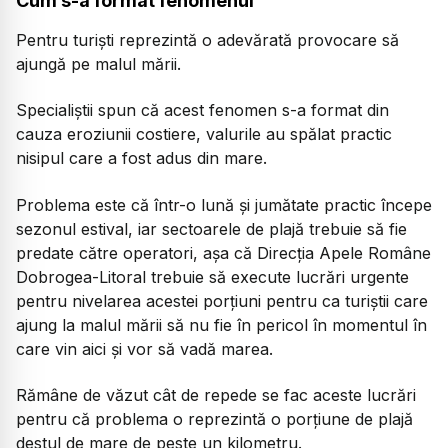
Cum s-a format fenomenul
Pentru turiști reprezintă o adevărată provocare să
ajungă pe malul mării.
Specialiștii spun că acest fenomen s-a format din
cauza eroziunii costiere, valurile au spălat practic
nisipul care a fost adus din mare.
Problema este că într-o lună și jumătate practic începe
sezonul estival, iar sectoarele de plajă trebuie să fie
predate către operatori, așa că Direcția Apele Române
Dobrogea-Litoral trebuie să execute lucrări urgente
pentru nivelarea acestei porțiuni pentru ca turiștii care
ajung la malul mării să nu fie în pericol în momentul în
care vin aici și vor să vadă marea.
Rămâne de văzut cât de repede se fac aceste lucrări
pentru că problema o reprezintă o porțiune de plajă
destul de mare de peste un kilometru.