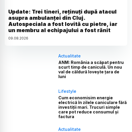
Update: Trei tineri, reținuți după atacul
asupra ambulanței din Cluj.
Autospeciala a fost lovită cu pietre, iar
un membru al echipajului a fost rănit
09
.
08
.
2026
Actualitate
ANM: România a scăpat pentru
scurt timp de caniculă. Un nou
val de căldură lovește țara de
luni
Lifestyle
Cum economisim energie
electrică în zilele caniculare fără
investiții mari. Trucuri simple
care pot reduce consumul și
factura
Actualitate