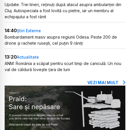
Update: Trei tineri, reținuți după atacul asupra ambulanței din
Cluj. Autospeciala a fost lovită cu pietre, iar un membru al
echipajului a fost rănit
14:40
Știri Externe
Bombardament masiv asupra regiunii Odesa. Peste 200 de
drone și rachete rusești, cel puțin 9 răniți
13:20
Actualitate
ANM: România a scăpat pentru scurt timp de caniculă. Un nou
val de căldură lovește țara de luni
VEZI MAI MULT