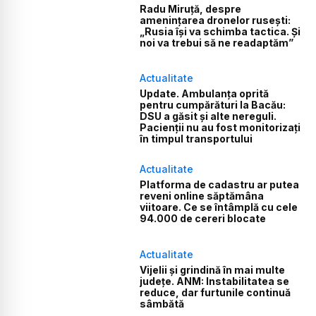
Radu Miruță, despre
amenințarea dronelor rusești:
„Rusia își va schimba tactica. Și
noi va trebui să ne readaptăm”
Actualitate
Update. Ambulanța oprită
pentru cumpărături la Bacău:
DSU a găsit și alte nereguli.
Pacienții nu au fost monitorizați
în timpul transportului
Actualitate
Platforma de cadastru ar putea
reveni online săptămâna
viitoare. Ce se întâmplă cu cele
94.000 de cereri blocate
Actualitate
Vijelii și grindină în mai multe
județe. ANM: Instabilitatea se
reduce, dar furtunile continuă
sâmbătă