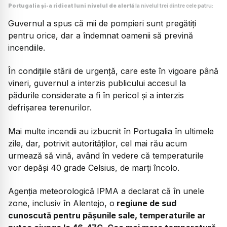
Portugalia și-a ridicat luni nivelul de alertă
la nivelul trei dintre cele patru:
Guvernul a spus că mii de pompieri sunt pregătiți
pentru orice, dar a îndemnat oamenii să prevină
incendiile.
În condițiile stării de urgență, care este în vigoare până
vineri, guvernul a interzis publicului accesul la
pădurile considerate a fi în pericol și a interzis
defrișarea terenurilor.
Mai multe incendii au izbucnit în Portugalia în ultimele
zile, dar, potrivit autorităților, cel mai rău acum
urmează să vină, având în vedere că temperaturile
vor depăși 40 grade Celsius, de marți încolo.
Agenția meteorologică IPMA a declarat că în unele
zone, inclusiv în Alentejo, o
regiune de sud
cunoscută pentru pășunile sale, temperaturile ar