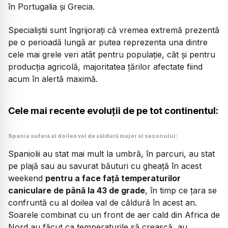
în Portugalia și Grecia.
Specialiștii sunt îngrijorați că vremea extremă prezentă
pe o perioadă lungă ar putea reprezenta una dintre
cele mai grele veri atât pentru populație, cât și pentru
producția agricolă, majoritatea țărilor afectate fiind
acum în alertă maximă.
Cele mai recente evoluții de pe tot continentul:
Spania suferă al doilea val de căldură major al sezonului:
Spaniolii au stat mai mult la umbră, în parcuri, au stat
pe plajă sau au savurat băuturi cu gheață în acest
weekend
pentru a face față temperaturilor
caniculare de până la 43 de grade
, în timp ce țara se
confruntă cu al doilea val de căldură în acest an.
Soarele combinat cu un front de aer cald din Africa de
Nord au făcut ca temperaturile să crească, au