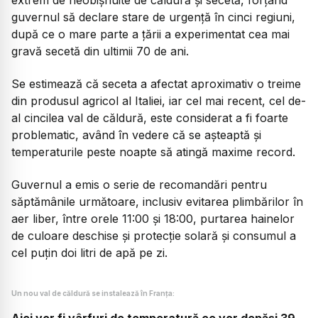
guvernul să declare stare de urgență în cinci regiuni,
după ce o mare parte a țării a experimentat cea mai
gravă secetă din ultimii 70 de ani.
Se estimează că seceta a afectat aproximativ o treime
din produsul agricol al Italiei, iar cel mai recent, cel de-
al cincilea val de căldură, este considerat a fi foarte
problematic, având în vedere că se așteaptă și
temperaturile peste noapte să atingă maxime record.
Guvernul a emis o serie de recomandări pentru
săptămânile următoare, inclusiv evitarea plimbărilor în
aer liber, între orele 11:00 și 18:00, purtarea hainelor
de culoare deschise și protecție solară și consumul a
cel puțin doi litri de apă pe zi.
Un nou val de căldură se instalează în Franța:
Aici vor fi vârfuri de temperatură ce vor depăși 39