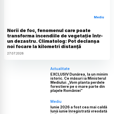
Mediu
Norii de foc, fenomenul care poate
transforma incendiile de vegetație într-
un dezastru. Climatolog: Pot declanșa
noi focare la kilometri distanță
27
.
07
.
2026
Actualitate
EXCLUSIV Dunărea, la un minim
istoric. Ce măsuri ia Ministerul
Mediului: „Vom planta perdele
forestiere pe o mare parte din
plajele României”
Mediu
Iunie 2026 a fost cea mai caldă
lună iunie înregistrată vreodată