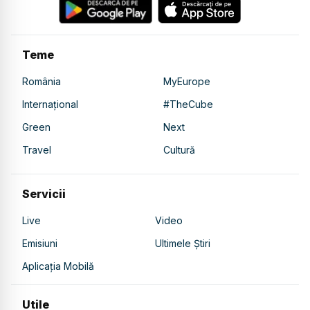
Teme
România
MyEurope
Internațional
#TheCube
Green
Next
Travel
Cultură
Servicii
Live
Video
Emisiuni
Ultimele Știri
Aplicația Mobilă
Utile