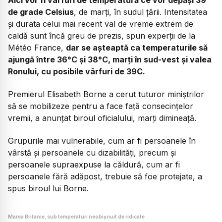
de grade Celsius
, de marți, în sudul țării. Intensitatea
și durata celui mai recent val de vreme extrem de
caldă sunt încă greu de prezis, spun experții de la
Météo France,
dar se așteaptă ca temperaturile să
ajungă între 36°C și 38°C, marți în sud-vest și valea
Ronului, cu posibile vârfuri de 39C.
Premierul Elisabeth Borne a cerut tuturor miniștrilor
să se mobilizeze pentru a face față consecințelor
vremii, a anunțat biroul oficialului, marți dimineață.
Grupurile mai vulnerabile, cum ar fi persoanele în
vârstă și persoanele cu dizabilități, precum și
persoanele supraexpuse la căldură, cum ar fi
persoanele fără adăpost, trebuie să foe protejate, a
spus biroul lui Borne.
Marea Britanie, sub temperaturi neobișnuit de ridicate