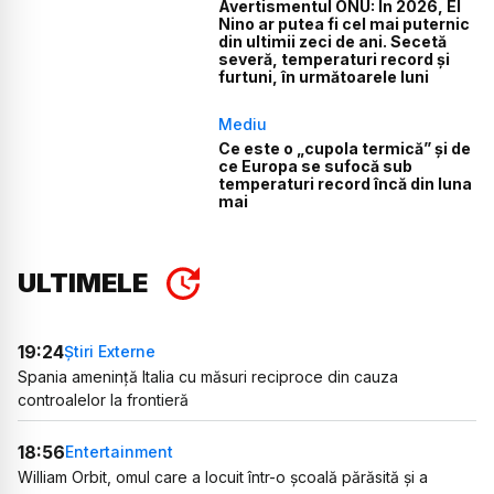
Avertismentul ONU: În 2026, El
Nino ar putea fi cel mai puternic
din ultimii zeci de ani. Secetă
severă, temperaturi record și
furtuni, în următoarele luni
Mediu
Ce este o „cupola termică” și de
ce Europa se sufocă sub
temperaturi record încă din luna
mai
ULTIMELE
19:24
Știri Externe
Spania amenință Italia cu măsuri reciproce din cauza
controalelor la frontieră
18:56
Entertainment
William Orbit, omul care a locuit într-o școală părăsită și a