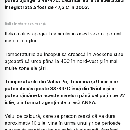
putea ajunge la 46-47C. Cea mai mare temperatură
înregistrată a fost de 47,3 C în 2003.
Italia în stare de urgență:
Italia a atins apogeul caniculei în acest sezon, potrivit
meteorologilor.
Temperaturile au început să crească în weekend și se
așteaptă să urce până la 40C în nord-vest și în mai
multe zone ale țării.
Temperaturile din Valea Po, Toscana și Umbria ar
putea depăși peste 38-39°C încă din 15 iulie și ar
putea rămâne la aceste niveluri până cel puțin pe 22
iulie, a informat agenția de presă ANSA.
Valul de căldură, care se preconizează că va dura
aproximativ 10 zile, vine în urma unui șir de perioade
extrem de neobișnuite de căldură și secetă, forțând