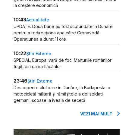
la creștere economică
10:43
Actualitate
UPDATE. Două barje au fost scufundate în Dunăre
pentru a redirecționa apa către Cernavodă.
Operațiunea a durat 11 ore
10:22
Știri Externe
SPECIAL. Europa: vară de foc. Mărturiile românilor
fugiți din calea flăcărilor
23:46
Știri Externe
Descoperire uluitoare în Dunăre, la Budapesta: o
motocicletă militară și rămășițele a doi soldați
germani, scoase la iveală de secetă
VEZI MAI MULT