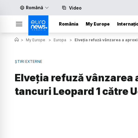
Română
Video
România
My Europe
Internați
>
My Europe
>
Europa
>
Elveția refuză vânzarea a aprox
ȘTIRI EXTERNE
Elveția refuză vânzarea 
tancuri Leopard 1 către 