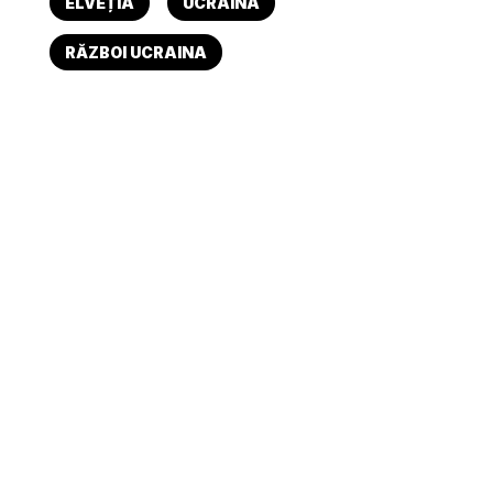
ELVEȚIA
UCRAINA
RĂZBOI UCRAINA