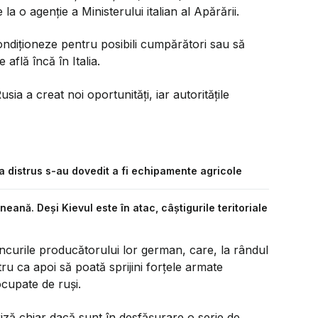
a o agenţie a Ministerului italian al Apărării.
condiţioneze pentru posibili cumpărători sau să
află încă în Italia.
ia a creat noi oportunităţi, iar autorităţile
a distrus s-au dovedit a fi echipamente agricole
ană. Deși Kievul este în atac, câștigurile teritoriale
ncurile producătorului lor german, care, la rândul
ru ca apoi să poată sprijini forţele armate
 ocupate de ruşi.
iză chiar dacă sunt în desfăşurare o serie de