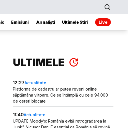
ic
Emisiuni
Jurnaliști
Ultimele Stiri
Live
ULTIMELE
12:27
Actualitate
Platforma de cadastru ar putea reveni online
săptămâna viitoare. Ce se întâmplă cu cele 94.000
de cereri blocate
11:40
Actualitate
UPDATE Moody’s: România evită retrogradarea la
„junk”. Nicușor Dan: E esențial ca România să revină