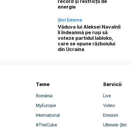
record și restricții de
energie
Știri Externe
Văduva lui Aleksei Navalnîi
îi îndeamnă pe ruși să
voteze partidul Iabloko,
care se opune războiului
din Ucraina
Teme
Servicii
România
Live
MyEurope
Video
Internațional
Emisiuni
#TheCube
Ultimele Știri