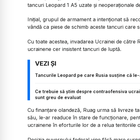
tancuri Leopard 1 A5 uzate şi neoperaţionale de l
Iniţial, grupul de armament a intenţionat să re
vândă ca piese de schimb aceste tancuri care se 
Cu toate acestea, invadarea Ucrainei de către Rus
ucrainene cer insistent tancuri de luptă.
Tancurile Leopard pe care Rusia susține că le-
Ce trebuie să știm despre contraofensiva ucraine
sunt greu de evaluat
Cu finanţare olandeză, Ruag urma să livreze ta
său, le-ar readuce în stare de funcţionare, pent
ucrainene în eforturile lor de a relua teritoriile
Decizia guvernului federal vine fără mare surpr