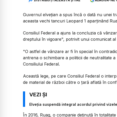
DISTRIBUIȚI ACEASTĂ ȘTIRE
ADAUGĂ-NE 
Guvernul elveţian a spus încă o dată nu unei tr
aceasta vechi tancuri Leopard 1 aparţinând Ru
Consiliul Federal a ajuns la concluzia că vânza
dreptului în vigoare", potrivit unui comunicat al
"O astfel de vânzare ar fi în special în contradic
antrena o schimbare a politicii de neutralitate a
Consiliului Federal.
Această lege, pe care Consiliul Federal o interp
de material de război către o ţară aflată în confl
Elveția suspendă integral acordul privind vizele
În 2016, Ruag, o companie deţinută în totalitat