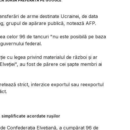
CA SURSĂ PREFERATĂ PE GOOGLE
ansferări de arme destinate Ucrainei, de data
ag, grupul de apărare publică, notează AFP.
rea celor 96 de tancuri "nu este posibilă pe baza
 guvernului federal.
ţie cu legea privind materialul de război şi ar
 Elveţiei", au fost de părere cei şapte membri ai
retează strict, interzice exportul sau reexportul
ict.
 simplificate acordate rușilor
e de Confederaţia Elveţiană, a cumpărat 96 de