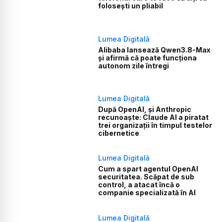
folosești un pliabil
Lumea Digitală
Alibaba lansează Qwen3.8-Max
și afirmă că poate funcționa
autonom zile întregi
Lumea Digitală
După OpenAI, și Anthropic
recunoaște: Claude AI a piratat
trei organizații în timpul testelor
cibernetice
Lumea Digitală
Cum a spart agentul OpenAI
securitatea. Scăpat de sub
control, a atacat încă o
companie specializată în AI
Lumea Digitală