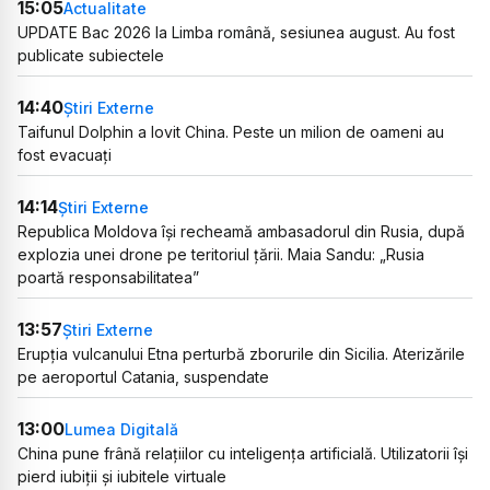
15:05
Actualitate
UPDATE Bac 2026 la Limba română, sesiunea august. Au fost
publicate subiectele
14:40
Știri Externe
Taifunul Dolphin a lovit China. Peste un milion de oameni au
fost evacuați
14:14
Știri Externe
Republica Moldova își recheamă ambasadorul din Rusia, după
explozia unei drone pe teritoriul țării. Maia Sandu: „Rusia
poartă responsabilitatea”
13:57
Știri Externe
Erupția vulcanului Etna perturbă zborurile din Sicilia. Aterizările
pe aeroportul Catania, suspendate
13:00
Lumea Digitală
China pune frână relațiilor cu inteligența artificială. Utilizatorii își
pierd iubiții și iubitele virtuale