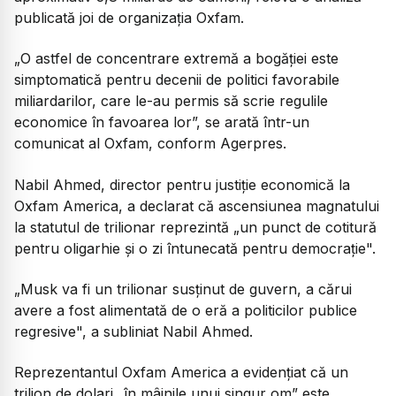
publicată joi de organizația Oxfam.
„
O astfel de concentrare extremă a bogăţiei este
simptomatică pentru decenii de politici favorabile
miliardarilor, care le-au permis să scrie regulile
economice în favoarea lor
”, se arată într-un
comunicat al Oxfam, conform Agerpres.
Nabil Ahmed, director pentru justiţie economică la
Oxfam America, a declarat că ascensiunea magnatului
la statutul de trilionar reprezintă „un punct de cotitură
pentru oligarhie şi o zi întunecată pentru democraţie".
„
Musk va fi un trilionar susţinut de guvern, a cărui
avere a fost alimentată de o eră a politicilor publice
regresive
", a subliniat Nabil Ahmed.
Reprezentantul Oxfam America a evidențiat că un
trilion de dolari „în mâinile unui singur om” este