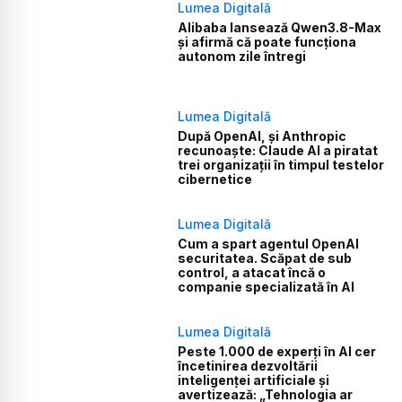
Lumea Digitală
Alibaba lansează Qwen3.8-Max
și afirmă că poate funcționa
autonom zile întregi
Lumea Digitală
După OpenAI, și Anthropic
recunoaște: Claude AI a piratat
trei organizații în timpul testelor
cibernetice
Lumea Digitală
Cum a spart agentul OpenAI
securitatea. Scăpat de sub
control, a atacat încă o
companie specializată în AI
Lumea Digitală
Peste 1.000 de experți în AI cer
încetinirea dezvoltării
inteligenței artificiale și
avertizează: „Tehnologia ar