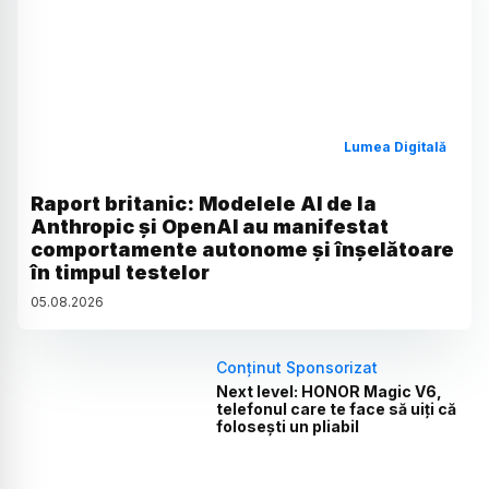
Lumea Digitală
Raport britanic: Modelele AI de la
Anthropic și OpenAI au manifestat
comportamente autonome și înșelătoare
în timpul testelor
05
.
08
.
2026
Conținut Sponsorizat
Next level: HONOR Magic V6,
telefonul care te face să uiți că
folosești un pliabil