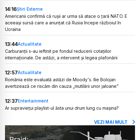
14:16
Știri Externe
Americanii confirmă că rușii ar urma să atace o țară NATO. E
aceeași sursă care a anunțat că Rusia începe războiul în
Ucraina
13:44
Actualitate
Carburanții s-au ieftinit pe fondul reducerii cotațiilor
internaționale. De astăzi, a intervenit și legea plafonării
12:57
Actualitate
România este evaluată astăzi de Moody's. Ilie Bolojan
avertizează ce riscăm din cauza „mutilării unor jaloane”
12:37
Entertainment
Ar supraviețui playlist-ul ăsta unui drum lung cu mașina?
VEZI MAI MULT