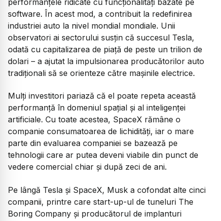
performanțele ridicate cu funcționalități bazate pe
software. În acest mod, a contribuit la redefinirea
industriei auto la nivel mondial mondiale. Unii
observatori ai sectorului susțin că succesul Tesla,
odată cu capitalizarea de piață de peste un trilion de
dolari – a ajutat la impulsionarea producătorilor auto
tradiționali să se orienteze către mașinile electrice.
Mulți investitori pariază că el poate repeta această
performanță în domeniul spațial și al inteligenței
artificiale. Cu toate acestea, SpaceX rămâne o
companie consumatoarea de lichidități, iar o mare
parte din evaluarea companiei se bazează pe
tehnologii care ar putea deveni viabile din punct de
vedere comercial chiar și după zeci de ani.
Pe lângă Tesla și SpaceX, Musk a cofondat alte cinci
companii, printre care start-up-ul de tuneluri The
Boring Company și producătorul de implanturi