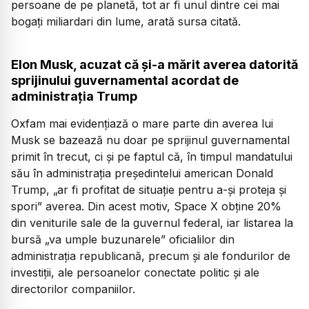
persoane de pe planetă, tot ar fi unul dintre cei mai
bogați miliardari din lume, arată sursa citată.
Elon Musk, acuzat că și-a mărit averea datorită
sprijinului guvernamental acordat de
administrația Trump
Oxfam mai evidențiază o mare parte din averea lui
Musk se bazează nu doar pe sprijinul guvernamental
primit în trecut, ci şi pe faptul că, în timpul mandatului
său în administraţia preşedintelui american Donald
Trump, „ar fi profitat de situaţie pentru a-şi proteja şi
spori” averea. Din acest motiv, Space X obține 20%
din veniturile sale de la guvernul federal, iar listarea la
bursă „va umple buzunarele” oficialilor din
administraţia republicană, precum şi ale fondurilor de
investiţii, ale persoanelor conectate politic şi ale
directorilor companiilor.