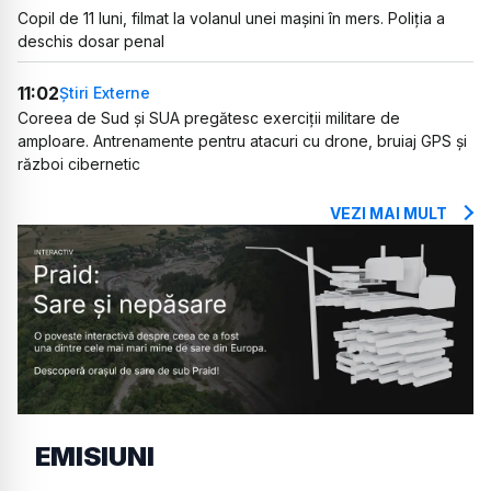
Copil de 11 luni, filmat la volanul unei mașini în mers. Poliția a
deschis dosar penal
11:02
Știri Externe
Coreea de Sud și SUA pregătesc exerciții militare de
amploare. Antrenamente pentru atacuri cu drone, bruiaj GPS și
război cibernetic
VEZI MAI MULT
EMISIUNI