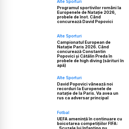
Alte Sporturi
Programul sportivilor români la
Europenele de Natație 2026,
probele de înot. Când
concurează David Popovici
Alte Sporturi
Campionatul European de
Natație Paris 2026. Când
concurează Constantin
Popovici și Cătălin Preda în
probele de high diving (sărituri în
apă)
Alte Sporturi
David Popovici vânează noi
recorduri la Europenele de
natație de la Paris. Va avea un
rus ca adversar principal
Fotbal
UEFA amenință în continuare cu
boicotarea competițiilor FIFA:
„Scuzele lui Infantino nu