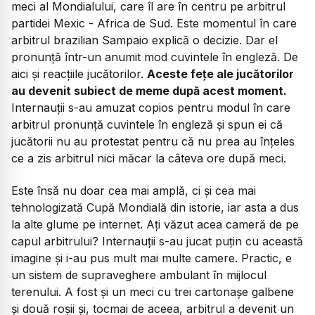
meci al Mondialului, care îl are în centru pe arbitrul
partidei Mexic - Africa de Sud. Este momentul în care
arbitrul brazilian Sampaio explică o decizie. Dar el
pronunță într-un anumit mod cuvintele în engleză. De
aici și reacțiile jucătorilor.
Aceste fețe ale jucătorilor
au devenit subiect de meme după acest moment.
Internauții s-au amuzat copios pentru modul în care
arbitrul pronunță cuvintele în engleză și spun ei că
jucătorii nu au protestat pentru că nu prea au înțeles
ce a zis arbitrul nici măcar la câteva ore după meci.
Este însă nu doar cea mai amplă, ci și cea mai
tehnologizată Cupă Mondială din istorie, iar asta a dus
la alte glume pe internet. Ați văzut acea cameră de pe
capul arbitrului? Internauții s-au jucat puțin cu această
imagine și i-au pus mult mai multe camere. Practic, e
un sistem de supraveghere ambulant în mijlocul
terenului. A fost și un meci cu trei cartonașe galbene
și două roșii și, tocmai de aceea, arbitrul a devenit un