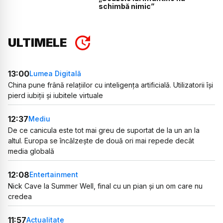
schimbă nimic”
ULTIMELE
13:00
Lumea Digitală
China pune frână relațiilor cu inteligența artificială. Utilizatorii își
pierd iubiții și iubitele virtuale
12:37
Mediu
De ce canicula este tot mai greu de suportat de la un an la
altul. Europa se încălzește de două ori mai repede decât
media globală
12:08
Entertainment
Nick Cave la Summer Well, final cu un pian și un om care nu
credea
11:57
Actualitate