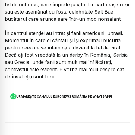
fel de octopus, care împarte jucătorlor cartonașe roșii
sau este asemănat cu fosta celebritate Salt Bae,
bucătarul care arunca sare într-un mod nonșalant.
În centrul atenției au intrat și fanii americani, ultrașii.
Momentul în care ei cântau și își exprimau bucuria
pentru ceea ce se întâmplă a devenit la fel de viral.
Dacă ați fost vreodată la un derby în România, Serbia
sau Grecia, unde fanii sunt mult mai înflăcărați,
contrastul este evident. E vorba mai mult despre cât
de însuflețiți sunt fanii.
URMĂREȘTE CANALUL EURONEWS ROMÂNIA PE WHATSAPP!