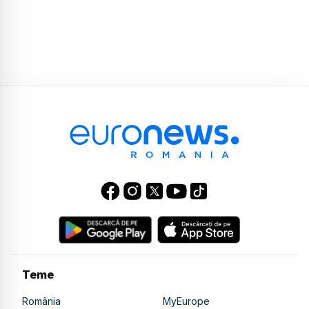
Teme
România
MyEurope