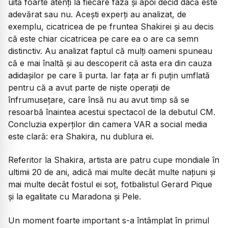
uită foarte atenți la fiecare fază și apoi decid dacă este
adevărat sau nu. Acești experți au analizat, de
exemplu, cicatricea de pe fruntea Shakirei și au decis
că este chiar cicatricea pe care ea o are ca semn
distinctiv. Au analizat faptul că mulți oameni spuneau
că e mai înaltă și au descoperit că asta era din cauza
adidașilor pe care îi purta. Iar fața ar fi puțin umflată
pentru că a avut parte de niște operații de
înfrumusețare, care însă nu au avut timp să se
resoarbă înaintea acestui spectacol de la debutul CM.
Concluzia experților din camera VAR a social media
este clară: era Shakira, nu dublura ei.
Referitor la Shakira, artista are patru cupe mondiale în
ultimii 20 de ani, adică mai multe decât multe națiuni și
mai multe decât fostul ei soț, fotbalistul Gerard Pique
și la egalitate cu Maradona și Pele.
Un moment foarte important s-a întâmplat în primul