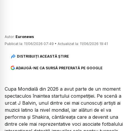
Autor:
Euronews
Publicat la:
11/06/2026 07:49
•
Actualizat la:
11/06/2026 19:41
DISTRIBUIȚI ACEASTĂ ȘTIRE
ADAUGĂ-NE CA SURSĂ PREFERATĂ PE GOOGLE
Cupa Mondială din 2026 a avut parte de un moment
spectaculos înaintea startului competiției. Pe scenă a
urcat J Balvin, unul dintre cei mai cunoscuți artiști ai
muzicii latino la nivel mondial, iar alături de el va
performa și Shakira, cântăreața care a devenit una
dintre cele mai reprezentative voci asociate fotbalului
internațional datorită imnurilor sale pentru turneele