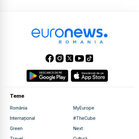
Teme
România
MyEurope
Internațional
#TheCube
Green
Next
Travel
Cultură