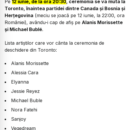
Pe
12 iunie, de la ora 20:30
, ceremonia se va muta la
Toronto, înaintea partidei dintre Canada și Bosnia și
Herțegovina
(meciu se joacă pe 12 iunie, la 22:00, ora
României), avându-i cap de afiș pe
Alanis Morissette
și Michael Bublé
.
Lista artiștilor care vor cânta la ceremonia de
deschidere din Toronto:
Alanis Morissette
Alessia Cara
Elyanna
Jessie Reyez
Michael Buble
Nora Fatehi
Sanjoy
Vegedream