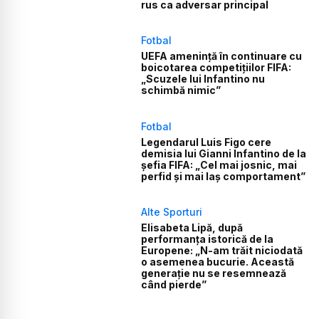
rus ca adversar principal
Fotbal
UEFA amenință în continuare cu
boicotarea competițiilor FIFA:
„Scuzele lui Infantino nu
schimbă nimic”
Fotbal
Legendarul Luis Figo cere
demisia lui Gianni Infantino de la
șefia FIFA: „Cel mai josnic, mai
perfid și mai laș comportament”
Alte Sporturi
Elisabeta Lipă, după
performanța istorică de la
Europene: „N-am trăit niciodată
o asemenea bucurie. Această
generație nu se resemnează
când pierde”