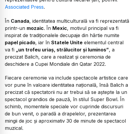
Associated Press
.
În
Canada
, identitatea multiculturală va fi reprezentată
printr-un
mozaic
. În
Mexic
, motivul principal va fi
inspirat de tradiționalele decupaje din hârtie numite
papel picado
, iar în
Statele Unite
elementul central
va fi
„un trofeu uriaș, strălucitor și luminos”
, a
precizat Balich, care a realizat și ceremonia de
deschidere a Cupei Mondiale din Qatar 2022.
Fiecare ceremonie va include spectacole artistice care
vor pune în valoare identitatea națională, însă Balich a
precizat că spectatorii nu ar trebui să se aștepte la un
spectacol grandios de pauză, în stilul Super Bowl. În
schimb, momentele speciale vor cuprinde discursuri
de bun venit, o paradă a drapelelor, prezentarea
mingii de joc și aproximativ 30 de minute de spectacol
muzical.