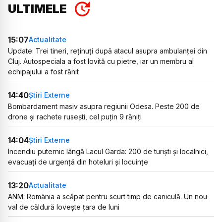
ULTIMELE
15:07
Actualitate
Update: Trei tineri, reținuți după atacul asupra ambulanței din
Cluj. Autospeciala a fost lovită cu pietre, iar un membru al
echipajului a fost rănit
14:40
Știri Externe
Bombardament masiv asupra regiunii Odesa. Peste 200 de
drone și rachete rusești, cel puțin 9 răniți
14:04
Știri Externe
Incendiu puternic lângă Lacul Garda: 200 de turiști și localnici,
evacuați de urgență din hoteluri și locuințe
13:20
Actualitate
ANM: România a scăpat pentru scurt timp de caniculă. Un nou
val de căldură lovește țara de luni