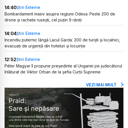
14:40
Știri Externe
Bombardament masiv asupra regiunii Odesa. Peste 200 de
drone și rachete rusești, cel puțin 9 răniți
14:04
Știri Externe
Incendiu puternic lângă Lacul Garda: 200 de turiști și localnici,
evacuați de urgență din hoteluri și locuințe
12:52
Știri Externe
Péter Magyar îl propune președinte al Ungariei pe judecătorul
înlăturat de Viktor Orban de la șefia Curții Supreme
VEZI MAI MULT