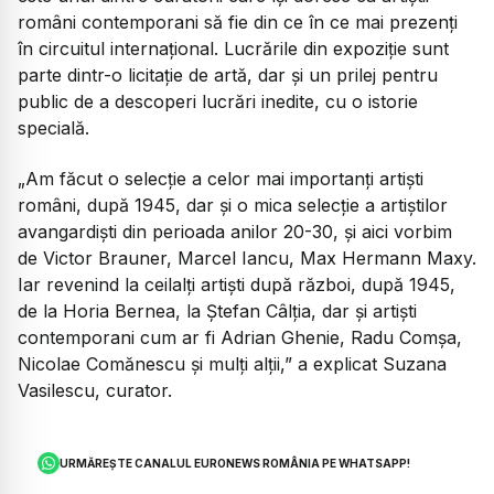
români contemporani să fie din ce în ce mai prezenți
în circuitul internațional. Lucrările din expoziție sunt
parte dintr-o licitație de artă, dar și un prilej pentru
public de a descoperi lucrări inedite, cu o istorie
specială.
„Am făcut o selecție a celor mai importanți artiști
români, după 1945, dar și o mica selecție a artiștilor
avangardiști din perioada anilor 20-30, și aici vorbim
de Victor Brauner, Marcel Iancu, Max Hermann Maxy.
Iar revenind la ceilalți artiști după război, după 1945,
de la Horia Bernea, la Ștefan Câlția, dar și artiști
contemporani cum ar fi Adrian Ghenie, Radu Comșa,
Nicolae Comănescu și mulți alții,”
a explicat Suzana
Vasilescu, curator.
URMĂREȘTE CANALUL EURONEWS ROMÂNIA PE WHATSAPP!