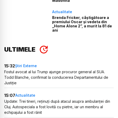
Madonna
Actualitate
Brenda Fricker, câștigătoare a
premiului Oscar și vedeta din
„Home Alone 2”, a murit la 81 de
ani
ULTIMELE
15:32
Știri Externe
Fostul avocat al lui Trump ajunge procuror general al SUA.
Todd Blanche, confirmat la conducerea Departamentului de
Justiție
15:07
Actualitate
Update: Trei tineri, reținuți după atacul asupra ambulanței din
Cluj. Autospeciala a fost lovită cu pietre, iar un membru al
echipajului a fost rănit