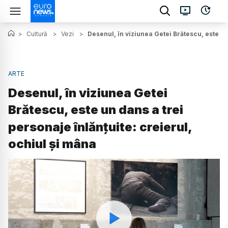
>
Cultură
>
Vezi
>
Desenul, în viziunea Getei Brătescu, este un
ARTE
Desenul, în viziunea Getei
Brătescu, este un dans a trei
personaje înlănțuite: creierul,
ochiul și mâna