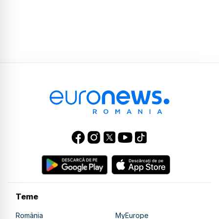
Teme
România
MyEurope