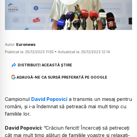
Watch
Autor:
Euronews
Publicat la:
25/12/2023 11:55
•
Actualizat la:
25/12/2023 12:14
DISTRIBUIȚI ACEASTĂ ȘTIRE
ADAUGĂ-NE CA SURSĂ PREFERATĂ PE GOOGLE
Campionul
David Popovici
a transmis un mesaj pentru
români, și i-a îndemnat să petreacă mai mult timp cu
familiile lor.
David Popovici:
”Crăciun fericit! Încercaţi să petreceţi
cât mai mult timp alături de familiile voastre şi relaxaţi-