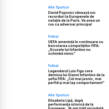
Alte Sporturi
David Popovici vânează noi
recorduri la Europenele de
natație de la Paris. Va avea un
rus ca adversar principal
Fotbal
UEFA amenință în continuare cu
boicotarea competițiilor FIFA:
„Scuzele lui Infantino nu
schimbă nimic”
Fotbal
Legendarul Luis Figo cere
demisia lui Gianni Infantino de la
șefia FIFA: „Cel mai josnic, mai
perfid și mai laș comportament”
Alte Sporturi
Elisabeta Lipă, după
performanța istorică de la
Europene: „N-am trăit niciodată