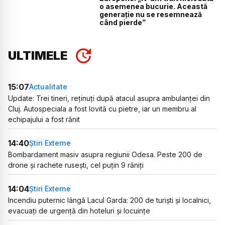
o asemenea bucurie. Această
generație nu se resemnează
când pierde”
ULTIMELE
15:07
Actualitate
Update: Trei tineri, reținuți după atacul asupra ambulanței din
Cluj. Autospeciala a fost lovită cu pietre, iar un membru al
echipajului a fost rănit
14:40
Știri Externe
Bombardament masiv asupra regiunii Odesa. Peste 200 de
drone și rachete rusești, cel puțin 9 răniți
14:04
Știri Externe
Incendiu puternic lângă Lacul Garda: 200 de turiști și localnici,
evacuați de urgență din hoteluri și locuințe