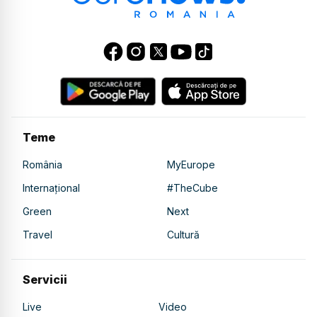
Teme
România
MyEurope
Internațional
#TheCube
Green
Next
Travel
Cultură
Servicii
Live
Video