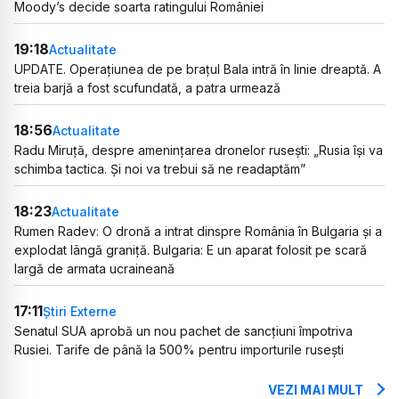
Moody’s decide soarta ratingului României
19:18
Actualitate
UPDATE. Operațiunea de pe brațul Bala intră în linie dreaptă. A
treia barjă a fost scufundată, a patra urmează
18:56
Actualitate
Radu Miruță, despre amenințarea dronelor rusești: „Rusia își va
schimba tactica. Și noi va trebui să ne readaptăm”
18:23
Actualitate
Rumen Radev: O dronă a intrat dinspre România în Bulgaria și a
explodat lângă graniță. Bulgaria: E un aparat folosit pe scară
largă de armata ucraineană
17:11
Știri Externe
Senatul SUA aprobă un nou pachet de sancțiuni împotriva
Rusiei. Tarife de până la 500% pentru importurile rusești
VEZI MAI MULT