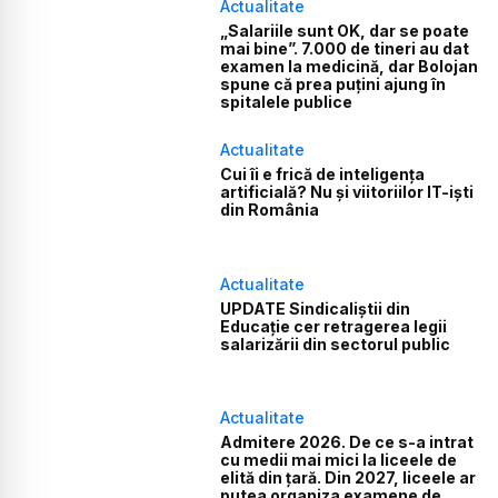
Actualitate
„Salariile sunt OK, dar se poate
mai bine”. 7.000 de tineri au dat
examen la medicină, dar Bolojan
spune că prea puțini ajung în
spitalele publice
Actualitate
Cui îi e frică de inteligența
artificială? Nu și viitoriilor IT-iști
din România
Actualitate
UPDATE Sindicaliștii din
Educație cer retragerea legii
salarizării din sectorul public
Actualitate
Admitere 2026. De ce s-a intrat
cu medii mai mici la liceele de
elită din țară. Din 2027, liceele ar
putea organiza examene de