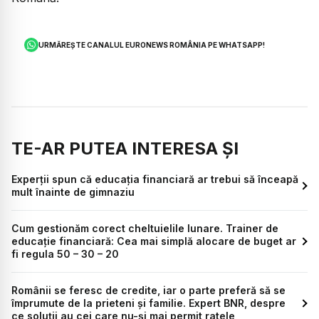
URMĂREȘTE CANALUL EURONEWS ROMÂNIA PE WHATSAPP!
TE-AR PUTEA INTERESA ȘI
Experții spun că educația financiară ar trebui să înceapă
mult înainte de gimnaziu
Cum gestionăm corect cheltuielile lunare. Trainer de
educație financiară: Cea mai simplă alocare de buget ar
fi regula 50 – 30 – 20
Românii se feresc de credite, iar o parte preferă să se
împrumute de la prieteni și familie. Expert BNR, despre
ce soluții au cei care nu-și mai permit ratele