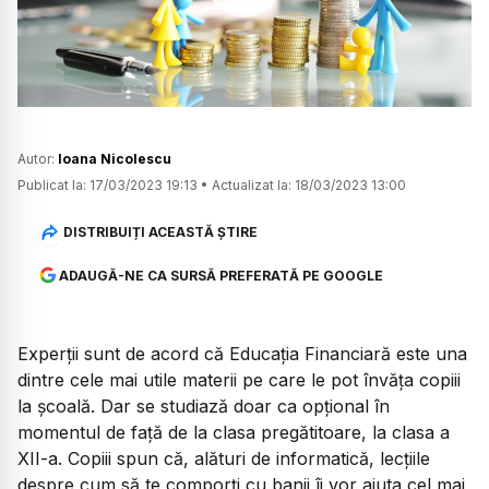
Watch
Autor:
Ioana Nicolescu
Publicat la:
17/03/2023 19:13
•
Actualizat la:
18/03/2023 13:00
DISTRIBUIȚI ACEASTĂ ȘTIRE
ADAUGĂ-NE CA SURSĂ PREFERATĂ PE GOOGLE
Experții sunt de acord că Educația Financiară este una
dintre cele mai utile materii pe care le pot învăța copiii
la școală. Dar se studiază doar ca opțional în
momentul de față de la clasa pregătitoare, la clasa a
XII-a. Copiii spun că, alături de informatică, lecțiile
despre cum să te comporți cu banii îi vor ajuta cel mai