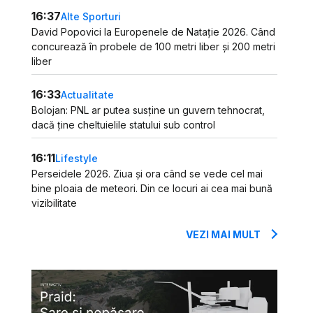
16:37
Alte Sporturi
David Popovici la Europenele de Natație 2026. Când
concurează în probele de 100 metri liber și 200 metri
liber
16:33
Actualitate
Bolojan: PNL ar putea susține un guvern tehnocrat,
dacă ține cheltuielile statului sub control
16:11
Lifestyle
Perseidele 2026. Ziua și ora când se vede cel mai
bine ploaia de meteori. Din ce locuri ai cea mai bună
vizibilitate
VEZI MAI MULT