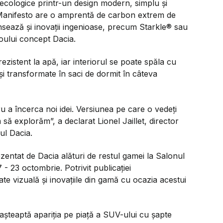
ecologice printr-un design modern, simplu și
 Manifesto are o amprentă de carbon extrem de
sează și inovații ingenioase, precum Starkle® sau
oului concept Dacia.
istent la apă, iar interiorul se poate spăla cu
și transformate în saci de dormit în câteva
 a încerca noi idei. Versiunea pe care o vedeți
să explorăm”, a declarat Lionel Jaillet, director
ul Dacia.
zentat de Dacia alături de restul gamei la Salonul
- 23 octombrie. Potrivit publicației
tate vizuală și inovațiile din gamă cu ocazia acestui
 așteaptă apariția pe piață a SUV-ului cu șapte