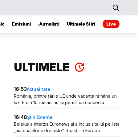
ic
Emisiuni
Jurnaliști
Ultimele Stiri
Live
ULTIMELE
16:53
Actualitate
România, printre țările UE unde vacanța rămâne un
lux. 6 din 10 români nu își permit un concediu
16:48
Știri Externe
Belarus a interzis Euronews și a inclus site-ul pe lista
„materialelor extremiste”. Reacții în Europa