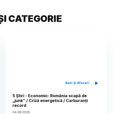
ȘI CATEGORIE
Bani Și Afaceri
5 Știri - Economic: România scapă de
„junk” / Criză energetică / Carburanți
record
04
.
08
.
2026