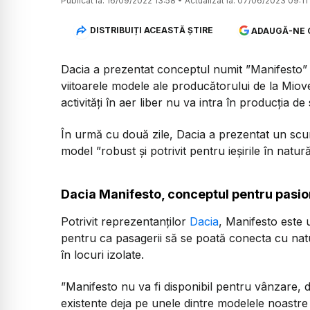
Publicat la:
16/09/2022 13:58
•
Actualizat la:
07/06/2023 09:11
DISTRIBUIȚI ACEASTĂ ȘTIRE
ADAUGĂ-NE 
Dacia a prezentat conceptul numit ”Manifesto” c
viitoarele modele ale producătorului de la Miov
activități în aer liber nu va intra în producția de 
În urmă cu două zile, Dacia a prezentat un scur
model ”robust și potrivit pentru ieșirile în natur
Dacia Manifesto, conceptul pentru pasionaț
Potrivit reprezentanților
Dacia
, Manifesto este
pentru ca pasagerii să se poată conecta cu n
în locuri izolate.
”Manifesto nu va fi disponibil pentru vânzare, da
existente deja pe unele dintre modelele noastre 