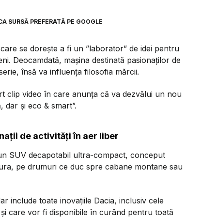
CA SURSĂ PREFERATĂ PE GOOGLE
are se dorește a fi un ”laborator” de idei pentru
eni. Deocamdată, mașina destinată pasionaților de
serie, însă va influența filosofia mărcii.
t clip video în care anunța că va dezvălui un nou
ă, dar și eco & smart”.
ii de activități în aer liber
 un SUV decapotabil ultra-compact, conceput
atura, pe drumuri ce duc spre cabane montane sau
r include toate inovațiile Dacia, inclusiv cele
și care vor fi disponibile în curând pentru toată