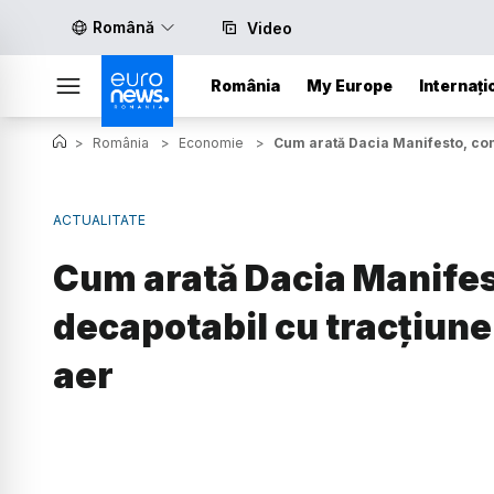
Română
Video
România
My Europe
Internați
>
România
>
Economie
>
Cum arată Dacia Manifesto, con
ACTUALITATE
Cum arată Dacia Manifes
decapotabil cu tracțiune 
aer