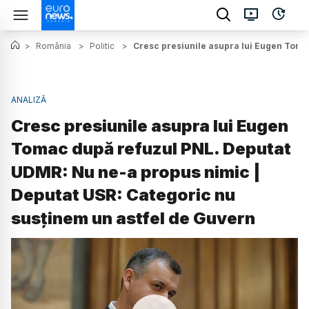
>
România
>
Politic
>
Cresc presiunile asupra lui Eugen Toma
ANALIZĂ
Cresc presiunile asupra lui Eugen
Tomac după refuzul PNL. Deputat
UDMR: Nu ne-a propus nimic |
Deputat USR: Categoric nu
susținem un astfel de Guvern