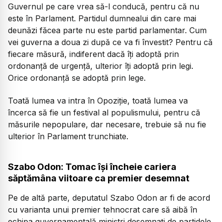
Guvernul pe care vrea să-l conducă, pentru că nu
este în Parlament. Partidul dumnealui din care mai
deunăzi făcea parte nu este partid parlamentar. Cum
vei guverna a doua zi după ce va fi învestit? Pentru că
fiecare măsură, indiferent dacă îți adoptă prin
ordonanță de urgență, ulterior îți adoptă prin legi.
Orice ordonanță se adoptă prin lege.
Toată lumea va intra în Opoziție, toată lumea va
încerca să fie un festival al populismului, pentru că
măsurile nepopulare, dar necesare, trebuie să nu fie
ulterior în Parlament trunchiate.
Szabo Odon: Tomac își încheie cariera
săptămâna viitoare ca premier desemnat
Pe de altă parte, deputatul Szabo Odon ar fi de acord
cu varianta unui premier tehnocrat care să aibă în
echipa guvernamentală miniștri desemnați de partidele