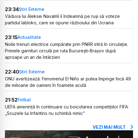
23:34
Știri Externe
Văduva lui Aleksei Navalnîi îi îndeamnă pe ruși să voteze
partidul Iabloko, care se opune războiului din Ucraina
23:15
Actualitate
Noile trenuri electrice cumpărate prin PNRR intră în circulație.
Primele garnituri circulă pe ruta București–Brașov după
aproape un an de întârzieri
22:40
Știri Externe
ONU avertizează: Fenomenul El Niño ar putea împinge încă 49
de milioane de oameni în foamete acută
21:52
Fotbal
UEFA amenință în continuare cu boicotarea competițiilor FIFA:
„Scuzele lui Infantino nu schimbă nimic”
VEZI MAI MULT