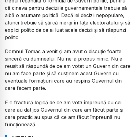
trebui regândită o formulă de Guvern politic, pentru
că cineva pentru deciziile guvernamentale trebuie să
aibă o asumare politică. Dacă iei decizii nepopulare,
atunci trebuie să știi că mergi în fața electoratului și să
explici politic de ce ai luat acele decizii și să răspunzi
politic.
Domnul Tomac a venit și am avut o discuție foarte
sinceră cu dumnealui. Nu ne-a propus nimic. Nu a
reușit să răspundă de ce am votat un Guvern din care
nu am face parte și să susținem acest Guvern cu
eventuale formațiuni care au respins Guvernul din
care facem parte.
E o fractură logică de ce am vota împreună cu cei
care au dat jos Guvernul din care am făcut parte și
care practic au spus că ce am făcut împreună nu
funcționează.