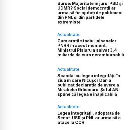
Surse: Majoritate în jurul PSD și
UDMR? Social democrații ar
urma să fie ajutați de politicieni
din PNL și din partidele
extremiste
Actualitate
Cum arată stadiul jaloanelor
PNRR în acest moment.
Ministrul Pîslaru a salvat 3,4
miliarde de euro nerambursabili
Actualitate
Scandal cu legea integrității în
ziua în care Nicușor Dan a
publicat declarația de avere a
Mirabelei Grădinaru. Șeful ANI
spune că legea e inaplicabilă
Actualitate
Legea integrității, adoptată de
Senat. USR și PNL ar urma să o
atace la CCR